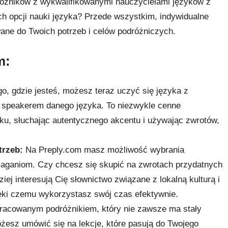
dróżników z wykwalifikowanymi nauczycielami języków z
ch opcji nauki języka? Przede wszystkim, indywidualne
wane do Twoich potrzeb i celów podróżniczych.
m:
go, gdzie jesteś, możesz teraz uczyć się języka z
e speakerem danego języka. To niezwykle cenne
ku, słuchając autentycznego akcentu i używając zwrotów,
trzeb:
Na Preply.com masz możliwość wybrania
maganiom. Czy chcesz się skupić na zwrotach przydatnych
iej interesują Cię słownictwo związane z lokalną kulturą i
zięki czemu wykorzystasz swój czas efektywnie.
pracowanym podróżnikiem, który nie zawsze ma stały
ożesz umówić się na lekcje, które pasują do Twojego