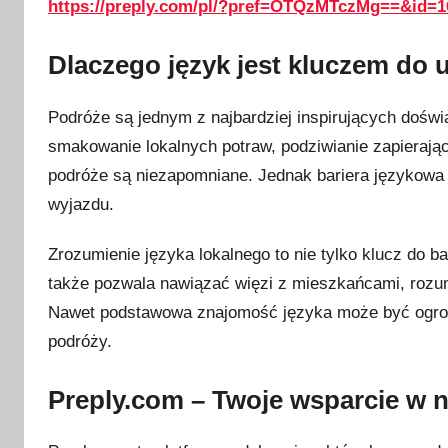
https://preply.com/pl/?pref=OTQzMTczMg==&id=1
p
c
a
Dlaczego język jest kluczem do
2
0
Podróże są jednym z najbardziej inspirujących dośw
2
smakowanie lokalnych potraw, podziwianie zapierają
3
podróże są niezapomniane. Jednak bariera językowa 
wyjazdu.
Zrozumienie języka lokalnego to nie tylko klucz do b
także pozwala nawiązać więzi z mieszkańcami, rozum
Nawet podstawowa znajomość języka może być ogro
podróży.
Preply.com – Twoje wsparcie w 