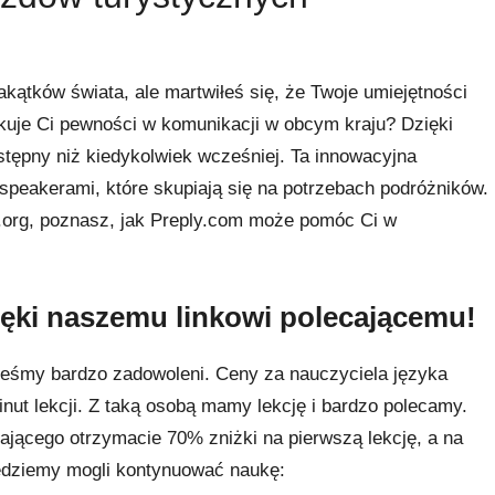
kątków świata, ale martwiłeś się, że Twoje umiejętności
kuje Ci pewności w komunikacji w obcym kraju? Dzięki
ostępny niż kiedykolwiek wcześniej. Ta innowacyjna
e speakerami, które skupiają się na potrzebach podróżników.
a.org, poznasz, jak Preply.com może pomóc Ci w
zięki naszemu linkowi polecającemu!
steśmy bardzo zadowoleni. Ceny za nauczyciela języka
inut lekcji. Z taką osobą mamy lekcję i bardzo polecamy.
cającego otrzymacie 70% zniżki na pierwszą lekcję, a na
będziemy mogli kontynuować naukę: