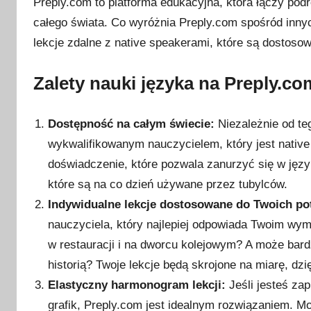
Preply.com to platforma edukacyjna, która łączy po
całego świata. Co wyróżnia Preply.com spośród inny
lekcje zdalne z native speakerami, które są dostoso
Zalety nauki języka na Preply.co
Dostępność na całym świecie:
Niezależnie od te
wykwalifikowanym nauczycielem, który jest nativ
doświadczenie, które pozwala zanurzyć się w języ
które są na co dzień używane przez tubylców.
Indywidualne lekcje dostosowane do Twoich po
nauczyciela, który najlepiej odpowiada Twoim wy
w restauracji i na dworcu kolejowym? A może bardz
historią? Twoje lekcje będą skrojone na miarę, d
Elastyczny harmonogram lekcji:
Jeśli jesteś za
grafik, Preply.com jest idealnym rozwiązaniem. M