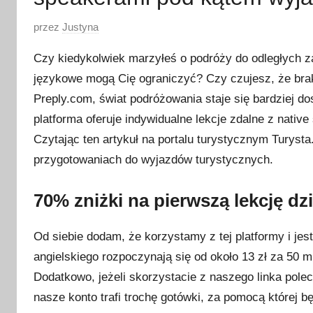
O
przez
Justyna
p
Czy kiedykolwiek marzyłeś o podróży do odległych za
u
językowe mogą Cię ograniczyć? Czy czujesz, że bra
b
Preply.com, świat podróżowania staje się bardziej d
l
i
platforma oferuje indywidualne lekcje zdalne z nativ
k
Czytając ten artykuł na portalu turystycznym Turyst
o
przygotowaniach do wyjazdów turystycznych.
w
a
70% zniżki na pierwszą lekcję d
n
o
Od siebie dodam, że korzystamy z tej platformy i je
2
angielskiego rozpoczynają się od około 13 zł za 50 m
4
Dodatkowo, jeżeli skorzystacie z naszego linka pole
l
nasze konto trafi trochę gotówki, za pomocą której 
i