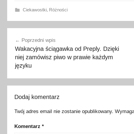
Ciekawostki
,
Różności
j
Nawigacja
ę
Poprzedni wpis
z
wpisu
Wakacyjna ściągawka od Preply. Dzięki
y
niej zamówisz piwo w prawie każdym
k
a
języku
n
g
i
e
Dodaj komentarz
l
s
Twój adres email nie zostanie opublikowany.
Wymagan
k
Komentarz
*
i