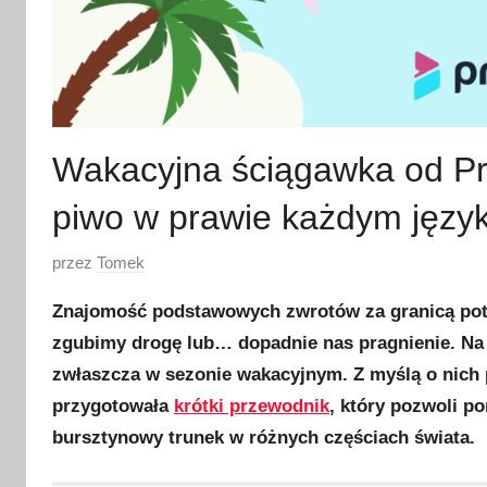
Wakacyjna ściągawka od Pre
piwo w prawie każdym języ
O
przez
Tomek
p
Znajomość podstawowych zwrotów za granicą potra
u
zgubimy drogę lub… dopadnie nas pragnienie. Na 
b
zwłaszcza w sezonie wakacyjnym. Z myślą o nich 
l
i
przygotowała
krótki przewodnik
, który pozwoli 
k
bursztynowy trunek w różnych częściach świata.
o