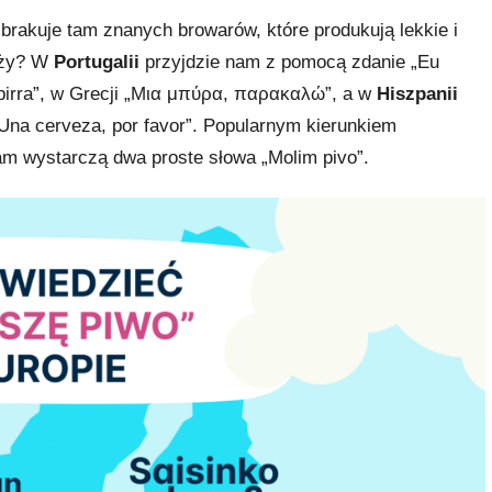
 brakuje tam znanych browarów, które produkują lekkie i
laży? W
Portugalii
przyjdzie nam z pomocą zdanie „Eu
birra”, w Grecji „Μια μπύρα, παρακαλώ”, a w
Hiszpanii
„Una cerveza, por favor”. Popularnym kierunkiem
am wystarczą dwa proste słowa „Molim pivo”.