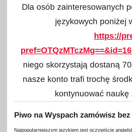
w
Dla osób zainteresowanych p
a
n
językowych poniżej w
o
2
https://p
4
l
pref=OTQzMTczMg==&id=16
i
p
niego skorzystają dostaną 70
c
nasze konto trafi trochę śro
a
2
kontynuować naukę z
0
2
3
Piwo na Wyspach zamówisz bez
Najpopularniejszym językiem jest oczywiście angielski