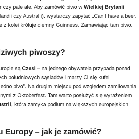
ter czy pale ale. Aby zamówić piwo w
Wielkiej Brytanii
ndii czy Australii), wystarczy zapytać „Can I have a beer,
ie z kolei króluje ciemny Guinness. Zamawiając tam piwo,
dziwych piwoszy?
uropie są
Czesi
– na jednego obywatela przypada ponad
ych południowych sąsiadów i marzy Ci się kufel
jedno pivo”. Na drugim miejscu pod względem zamiłowania
nnymi z Oktoberfest. Tam warto posłużyć się wyrażeniem
strii
, która zamyka podium największych europejskich
 Europy – jak je zamówić?