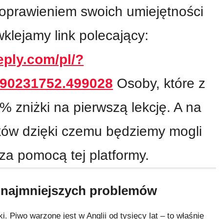
oprawieniem swoich umiejętności
klejamy link polecający:
reply.com/pl/?
90231752.499028
Osoby, które z
% zniżki na pierwszą lekcję. A na
dków dzięki czemu będziemy mogli
a pomocą tej platformy.
 najmniejszych problemów
. Piwo warzone jest w Anglii od tysięcy lat – to właśnie