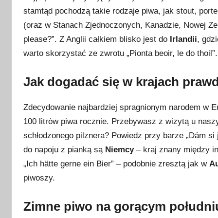
stamtąd pochodzą takie rodzaje piwa, jak stout, por
(oraz w Stanach Zjednoczonych, Kanadzie, Nowej Zela
please?”. Z Anglii całkiem blisko jest do
Irlandii
, gdz
warto skorzystać ze zwrotu „Pionta beoir, le do thoil”.
Jak dogadać się w krajach praw
Zdecydowanie najbardziej spragnionym narodem w E
100 litrów piwa rocznie. Przebywasz z wizytą u nasz
schłodzonego pilznera? Powiedz przy barze „Dám si 
do napoju z pianką są
Niemcy
– kraj znany między i
„Ich hätte gerne ein Bier” – podobnie zresztą jak w
Au
piwoszy.
Zimne piwo na gorącym południu