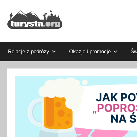
Przejdź
do
treści
Rodzinny
Turysta.org
blog
podróżniczy
Relacje z podróży
Okazje i promocje
Św
i
portal
turystyczny