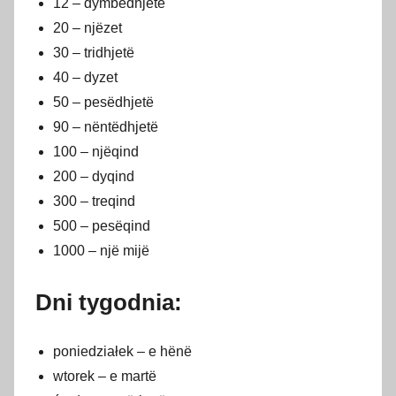
12 – dymbëdhjetë
20 – njëzet
30 – tridhjetë
40 – dyzet
50 – pesëdhjetë
90 – nëntëdhjetë
100 – njëqind
200 – dyqind
300 – treqind
500 – pesëqind
1000 – një mijë
Dni tygodnia:
poniedziałek – e hënë
wtorek – e martë