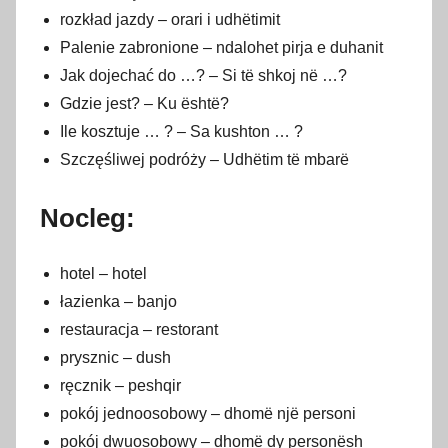
rozkład jazdy – orari i udhëtimit
Palenie zabronione – ndalohet pirja e duhanit
Jak dojechać do …? – Si të shkoj në …?
Gdzie jest? – Ku është?
Ile kosztuje … ? – Sa kushton … ?
Szczęśliwej podróży – Udhëtim të mbarë
Nocleg:
hotel – hotel
łazienka – banjo
restauracja – restorant
prysznic – dush
ręcznik – peshqir
pokój jednoosobowy – dhomë një personi
pokój dwuosobowy – dhomë dy personësh