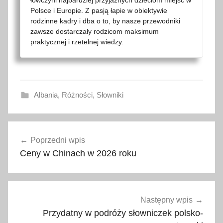
Polsce i Europie. Z pasją łapie w obiektywie
rodzinne kadry i dba o to, by nasze przewodniki
zawsze dostarczały rodzicom maksimum
praktycznej i rzetelnej wiedzy.
Albania
,
Różności
,
Słowniki
j
Nawigacja
ę
Poprzedni wpis
wpisu
z
Ceny w Chinach w 2026 roku
y
k
a
l
Następny wpis
b
Przydatny w podróży słowniczek polsko-