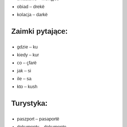
obiad – drekë
kolacja – darkë
Zaimki pytające:
gdzie – ku
kiedy – kur
co – çfarë
jak – si
ile – sa
kto – kush
Turystyka:
paszport – pasaportë
dokumenty – dokumente