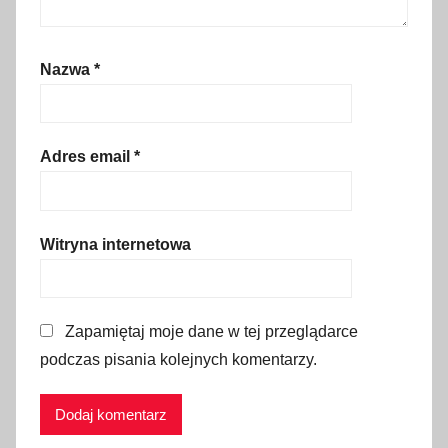
A
l
Nazwa
*
b
a
n
i
Adres email
*
i
,
n
Witryna internetowa
a
u
k
Zapamiętaj moje dane w tej przeglądarce
a
podczas pisania kolejnych komentarzy.
a
l
b
a