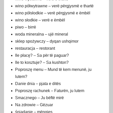
wino półwytrawne – verë përgjysmë e thartë
wino półsłodkie – verë përgjysmë e ëmbël
wino słodkie – verë e ëmbël
piwo – birrë
woda mineralna – ujë mineral
sklep spożywczy – dyqan ushqimor
restauracja – restorant
Ile płacę? – Sa për të paguar?
Ile to kosztuje? – Sa kushton?
Poproszę menu – Mund të kem menunë, ju
lutem?
Danie dnia – pjata e ditës
Poproszę rachunek – Faturën, ju lutem
Smacznego – Ju bëftë mirë
Na zdrowie – Gëzuar
śniadanie – mëngjes