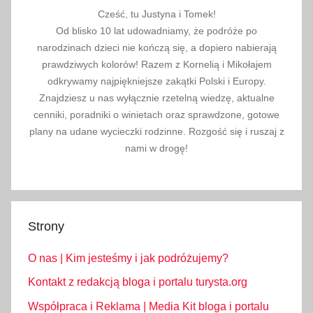
A
Cześć, tu Justyna i Tomek!
l
Od blisko 10 lat udowadniamy, że podróże po
b
narodzinach dzieci nie kończą się, a dopiero nabierają
a
prawdziwych kolorów! Razem z Kornelią i Mikołajem
n
odkrywamy najpiękniejsze zakątki Polski i Europy.
i
Znajdziesz u nas wyłącznie rzetelną wiedzę, aktualne
cenniki, poradniki o winietach oraz sprawdzone, gotowe
i
plany na udane wycieczki rodzinne. Rozgość się i ruszaj z
,
nami w drogę!
s
ł
o
w
n
Strony
i
O nas | Kim jesteśmy i jak podróżujemy?
c
z
Kontakt z redakcją bloga i portalu turysta.org
e
Współpraca i Reklama | Media Kit bloga i portalu