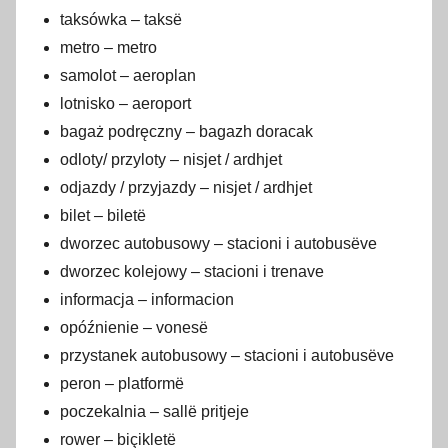
taksówka – taksë
metro – metro
samolot – aeroplan
lotnisko – aeroport
bagaż podręczny – bagazh doracak
odloty/ przyloty – nisjet / ardhjet
odjazdy / przyjazdy – nisjet / ardhjet
bilet – biletë
dworzec autobusowy – stacioni i autobusëve
dworzec kolejowy – stacioni i trenave
informacja – informacion
opóźnienie – vonesë
przystanek autobusowy – stacioni i autobusëve
peron – platformë
poczekalnia – sallë pritjeje
rower – biçikletë