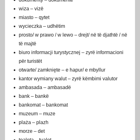
wiza – vizë
miasto – qytet
wycieczka – udhëtim
prosto/ w prawo / w lewo – drejt/ në të djathtë / në
të majtë
biuro informacji turystycznej – zyrë informacioni
për turistët
otwarte/ zamknięte – e hapur/ e mbyllur
kantor wymiany walut – zyrë këmbimi valutor
ambasada – ambasadë
bank – bankë
bankomat – bankomat
muzeum – muze
plaża – plazh
morze – det
toaleta – tualet