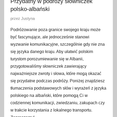
Przydatny w podróży słowniczek
polsko-albański
O
przez
Justyna
p
Podróżowanie poza granice swojego kraju może
u
być fascynujące, ale jednocześnie stanowi
b
wyzwanie komunikacyjne, szczególnie gdy nie zna
l
się języka danego kraju. Aby ułatwić polskim
i
turystom porozumiewanie się w Albanii,
k
o
przygotowaliśmy słowniczek zawierający
w
najważniejsze zwroty i słowa, które mogą okazać
a
się przydatne podczas podróży. Poniżej znajdziesz
n
tłumaczenia podstawowych słów i wyrażeń z języka
o
polskiego na albański, które pomogą Ci w
2
codziennej komunikacji, zwiedzaniu, zakupach czy
0
w trakcie korzystania z lokalnego transportu.
k