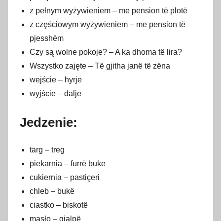
z pełnym wyżywieniem – me pension të plotë
z częściowym wyżywieniem – me pension të
pjesshëm
Czy są wolne pokoje? – A ka dhoma të lira?
Wszystko zajęte – Të gjitha janë të zëna
wejście – hyrje
wyjście – dalje
Jedzenie:
targ – treg
piekarnia – furrë buke
cukiernia – pastiçeri
chleb – bukë
ciastko – biskotë
masło – gjalpë