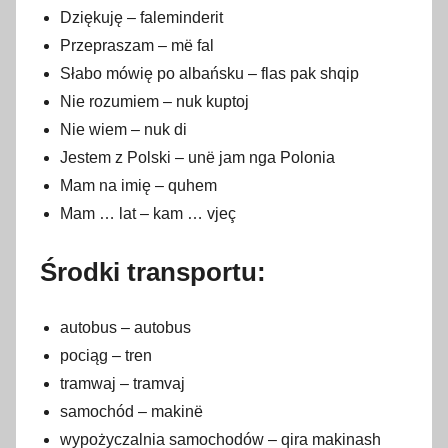
Dziękuję – faleminderit
Przepraszam – më fal
Słabo mówię po albańsku – flas pak shqip
Nie rozumiem – nuk kuptoj
Nie wiem – nuk di
Jestem z Polski – unë jam nga Polonia
Mam na imię – quhem
Mam … lat – kam … vjeç
Środki transportu:
autobus – autobus
pociąg – tren
tramwaj – tramvaj
samochód – makinë
wypożyczalnia samochodów – qira makinash