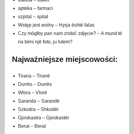
apteka – farmaci
szpital – spital
Wstęp jest wolny – Hyrja është falas
Czy mógłby pan nam zrobić zdjęcie? – A mund të
na bëni një foto, ju lutem?
Najważniejsze miejscowości:
Tirana – Tiranë
Durrës – Durrës
Wlora – Vlorë
Saranda – Sarandë
Szkodra – Shkodër
Gjirokastra – Gjirokastër
Berat – Berat