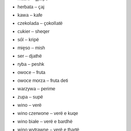
herbata – çaj
kawa – kafe
czekolada – çokollatë
cukier – sheqer
sól – kripë
mięso – mish
ser – djathë
ryba – peshk
owoce – fruta
owoce morza – fruta deti
warzywa – perime
zupa – supë
wino – verë
wino czerwone – verë e kuqe
wino białe – verë e bardhë
wino wytrawne – verë e thartë