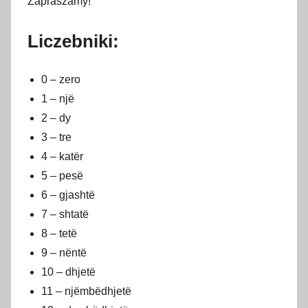
Zapraszamy!
w
i
Liczebniki:
e
t
0 – zero
n
i
1 – një
a
2 – dy
2
3 – tre
0
4 – katër
2
5 – pesë
4
6 – gjashtë
7 – shtatë
8 – tetë
9 – nëntë
10 – dhjetë
11 – njëmbëdhjetë