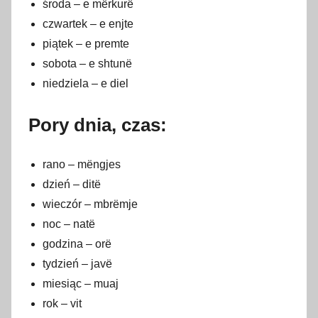
środa – e mërkurë
czwartek – e enjte
piątek – e premte
sobota – e shtunë
niedziela – e diel
Pory dnia, czas:
rano – mëngjes
dzień – ditë
wieczór – mbrëmje
noc – natë
godzina – orë
tydzień – javë
miesiąc – muaj
rok – vit