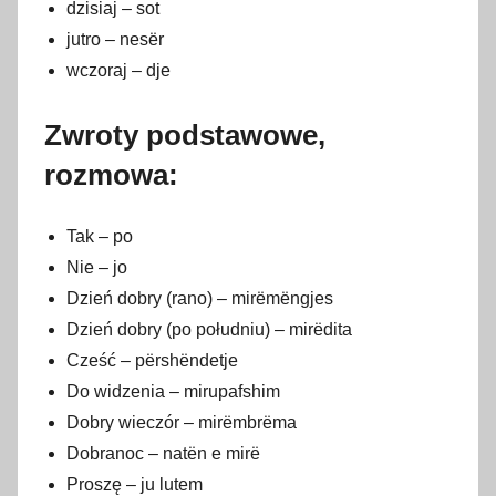
dzisiaj – sot
jutro – nesër
wczoraj – dje
Zwroty podstawowe,
rozmowa:
Tak – po
Nie – jo
Dzień dobry (rano) – mirëmëngjes
Dzień dobry (po południu) – mirëdita
Cześć – përshëndetje
Do widzenia – mirupafshim
Dobry wieczór – mirëmbrëma
Dobranoc – natën e mirë
Proszę – ju lutem