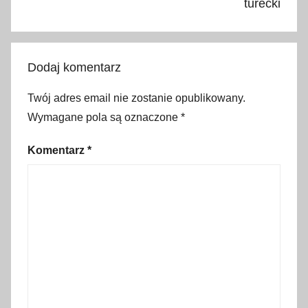
a
turecki
ń
s
k
Dodaj komentarz
i
,
Twój adres email nie zostanie opublikowany.
k
Wymagane pola są oznaczone
*
o
m
Komentarz
*
u
n
i
k
a
c
j
a
w