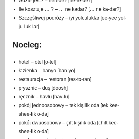
Gdzie jest? – nerede? [ne-re-de?]
Ile kosztuje … ? – … ne kadar? [… ne ka-dar?]
Szczęśliwej podróży – iyi yolculuklar [ee-yee yol-
ju-luk-lar]
Nocleg:
hotel – otel [o-tel]
łazienka – banyo [ban-yo]
restauracja – restoran [res-to-ran]
prysznic – duş [doosh]
ręcznik – havlu [hav-lu]
pokój jednoosobowy – tek kişilik oda [tek kee-
shee-lik o-da]
pokój dwuosobowy – çift kişilik oda [chift kee-
shee-lik o-da]