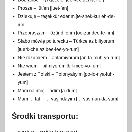
Proszę – lütfen [luet-fen]
Dziękuję – teşekkür ederim [te-shek-kur eh-de-
rim]
Przepraszam – özür dilerim [oe-zur dee-le-rim]
Słabo mówię po turecku – Türkçe az biliyorum
[tuerk-che az bee-lee-yo-rum]
Nie rozumiem – anlamıyorum [an-la-muh-yo-rum]
Nie wiem – bilmiyorum [bil-mee-yo-rum]
Jestem z Polski – Polonyalıyım [po-lo-nya-luh-
yum]
Mam na imię – adım [a-dum]
Mam … lat – … yaşındayım [… yash-un-da-yum]
Środki transportu: