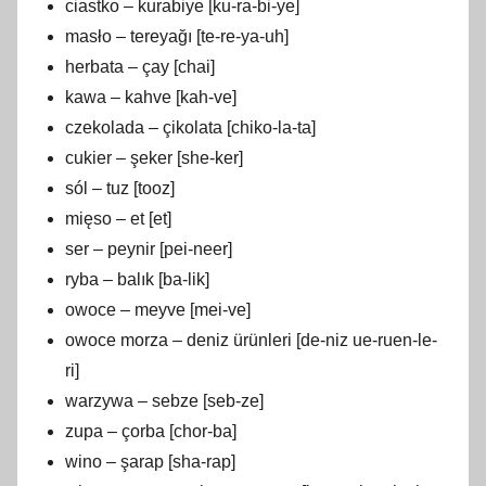
ciastko – kurabiye [ku-ra-bi-ye]
masło – tereyağı [te-re-ya-uh]
herbata – çay [chai]
kawa – kahve [kah-ve]
czekolada – çikolata [chiko-la-ta]
cukier – şeker [she-ker]
sól – tuz [tooz]
mięso – et [et]
ser – peynir [pei-neer]
ryba – balık [ba-lik]
owoce – meyve [mei-ve]
owoce morza – deniz ürünleri [de-niz ue-ruen-le-
ri]
warzywa – sebze [seb-ze]
zupa – çorba [chor-ba]
wino – şarap [sha-rap]