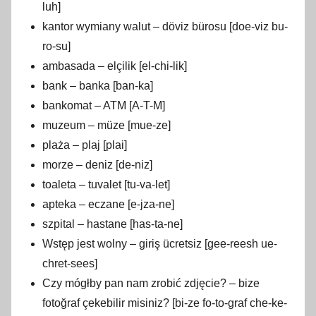
luh]
kantor wymiany walut – döviz bürosu [doe-viz bu-
ro-su]
ambasada – elçilik [el-chi-lik]
bank – banka [ban-ka]
bankomat – ATM [A-T-M]
muzeum – müze [mue-ze]
plaża – plaj [plai]
morze – deniz [de-niz]
toaleta – tuvalet [tu-va-let]
apteka – eczane [e-jza-ne]
szpital – hastane [has-ta-ne]
Wstęp jest wolny – giriş ücretsiz [gee-reesh ue-
chret-sees]
Czy mógłby pan nam zrobić zdjęcie? – bize
fotoğraf çekebilir misiniz? [bi-ze fo-to-graf che-ke-