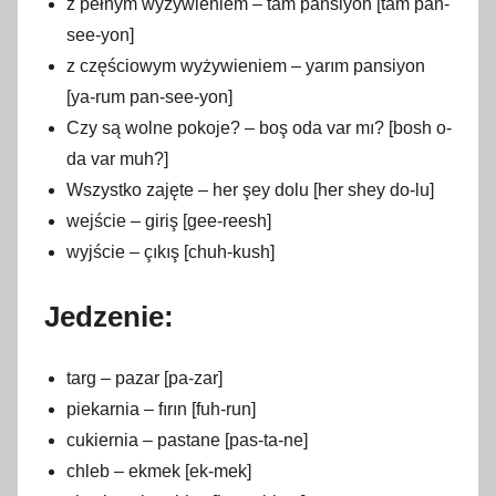
z pełnym wyżywieniem – tam pansiyon [tam pan-
see-yon]
z częściowym wyżywieniem – yarım pansiyon
[ya-rum pan-see-yon]
Czy są wolne pokoje? – boş oda var mı? [bosh o-
da var muh?]
Wszystko zajęte – her şey dolu [her shey do-lu]
wejście – giriş [gee-reesh]
wyjście – çıkış [chuh-kush]
Jedzenie:
targ – pazar [pa-zar]
piekarnia – fırın [fuh-run]
cukiernia – pastane [pas-ta-ne]
chleb – ekmek [ek-mek]