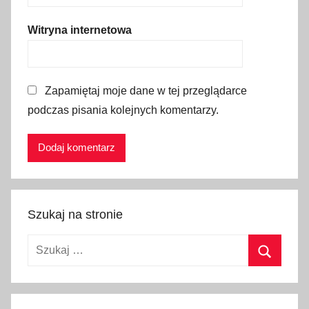
d
s
Witryna internetowa
t
a
w
Zapamiętaj moje dane w tej przeglądarce
o
podczas pisania kolejnych komentarzy.
w
e
z
w
r
o
Szukaj na stronie
t
y
Szukaj:
,
p
Szukaj
o
l