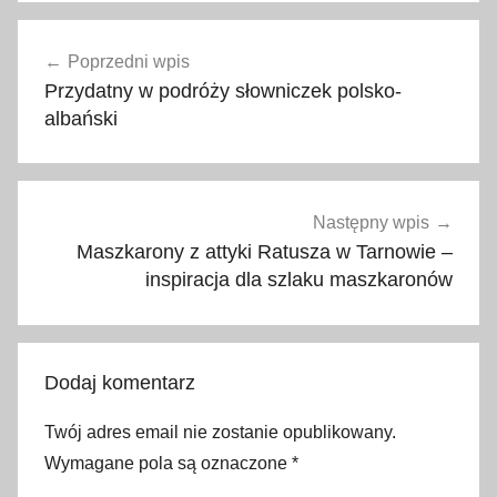
k
Nawigacja
o
Poprzedni wpis
wpisu
m
Przydatny w podróży słowniczek polsko-
u
albański
n
i
k
a
Następny wpis
c
Maszkarony z attyki Ratusza w Tarnowie –
j
inspiracja dla szlaku maszkaronów
a
,
n
Dodaj komentarz
a
u
Twój adres email nie zostanie opublikowany.
k
Wymagane pola są oznaczone
*
a