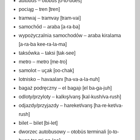
autobus – otobüs [o-to-bues]
pociąg – tren [tren]
tramwaj – tramvay [tram-vai]
samochód – araba [a-ra-ba]
wypożyczalnia samochodów – araba kiralama
[a-ra-ba kee-ra-la-ma]
taksówka – taksi [tak-see]
metro – metro [me-tro]
samolot – uçak [oo-chak]
lotnisko – havaalanı [ha-va-a-la-nuh]
bagaż podręczny – el bagajı [el ba-ga-juh]
odloty/przyloty – kalkış/varış [kal-kush/va-rush]
odjazdy/przyjazdy – hareket/varış [ha-re-ket/va-
rush]
bilet – bilet [bi-let]
dworzec autobusowy – otobüs terminali [o-to-