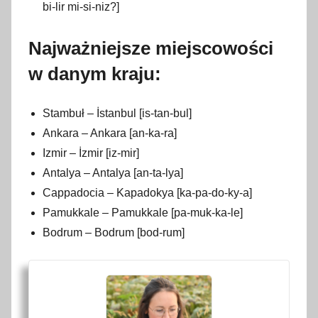
bi-lir mi-si-niz?]
Najważniejsze miejscowości
w danym kraju:
Stambuł – İstanbul [is-tan-bul]
Ankara – Ankara [an-ka-ra]
Izmir – İzmir [iz-mir]
Antalya – Antalya [an-ta-lya]
Cappadocia – Kapadokya [ka-pa-do-ky-a]
Pamukkale – Pamukkale [pa-muk-ka-le]
Bodrum – Bodrum [bod-rum]