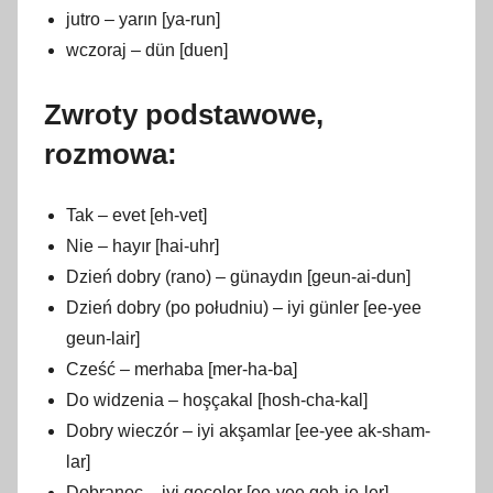
jutro – yarın [ya-run]
wczoraj – dün [duen]
Zwroty podstawowe,
rozmowa:
Tak – evet [eh-vet]
Nie – hayır [hai-uhr]
Dzień dobry (rano) – günaydın [geun-ai-dun]
Dzień dobry (po południu) – iyi günler [ee-yee
geun-lair]
Cześć – merhaba [mer-ha-ba]
Do widzenia – hoşçakal [hosh-cha-kal]
Dobry wieczór – iyi akşamlar [ee-yee ak-sham-
lar]
Dobranoc – iyi geceler [ee-yee geh-je-ler]