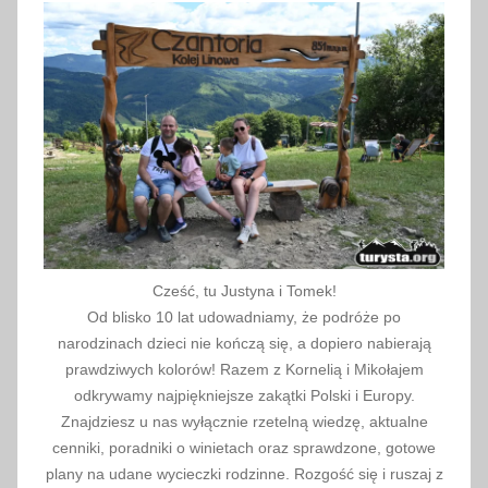
s
k
o
-
t
u
r
e
c
k
Cześć, tu Justyna i Tomek!
i
Od blisko 10 lat udowadniamy, że podróże po
,
narodzinach dzieci nie kończą się, a dopiero nabierają
s
prawdziwych kolorów! Razem z Kornelią i Mikołajem
ł
odkrywamy najpiękniejsze zakątki Polski i Europy.
Znajdziesz u nas wyłącznie rzetelną wiedzę, aktualne
o
cenniki, poradniki o winietach oraz sprawdzone, gotowe
w
plany na udane wycieczki rodzinne. Rozgość się i ruszaj z
n