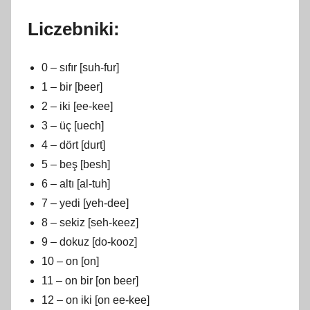
k
Liczebniki:
w
i
0 – sıfır [suh-fur]
e
1 – bir [beer]
t
2 – iki [ee-kee]
n
i
3 – üç [uech]
a
4 – dört [durt]
2
5 – beş [besh]
0
6 – altı [al-tuh]
2
7 – yedi [yeh-dee]
4
8 – sekiz [seh-keez]
9 – dokuz [do-kooz]
10 – on [on]
11 – on bir [on beer]
12 – on iki [on ee-kee]