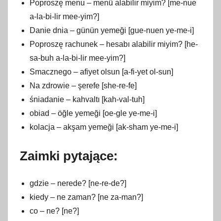
Poproszę menu – menü alabilir miyim? [me-nue
a-la-bi-lir mee-yim?]
Danie dnia – günün yemeği [gue-nuen ye-me-i]
Poproszę rachunek – hesabı alabilir miyim? [he-
sa-buh a-la-bi-lir mee-yim?]
Smacznego – afiyet olsun [a-fi-yet ol-sun]
Na zdrowie – şerefe [she-re-fe]
śniadanie – kahvaltı [kah-val-tuh]
obiad – öğle yemeği [oe-gle ye-me-i]
kolacja – akşam yemeği [ak-sham ye-me-i]
Zaimki pytające:
gdzie – nerede? [ne-re-de?]
kiedy – ne zaman? [ne za-man?]
co – ne? [ne?]