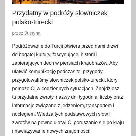
Przydatny w podróży słowniczek
polsko-turecki
O
przez
Justyna
p
Podróżowanie do Turcji otwiera przed nami drzwi
u
do bogatej kultury, fascynującej historii i
b
zapierających dech w piersiach krajobrazów. Aby
l
ułatwić komunikację podczas tej przygody,
i
przygotowaliśmy słowniczek polsko-turecki, który
k
o
pomoże Ci w codziennych sytuacjach. Znajdziesz
w
tu przydatne zwroty, nazwy dni tygodnia, liczby oraz
a
informacje związane z jedzeniem, transportem i
n
noclegiem. Wiedza tych podstawowych słów i
o
zwrotów na pewno ułatwi Ci poruszanie się po kraju
2
i nawiązywanie nowych znajomości!
1