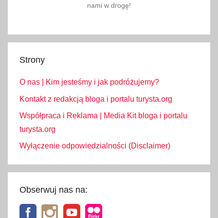
nami w drogę!
i
c
z
e
Strony
k
,
O nas | Kim jesteśmy i jak podróżujemy?
T
u
Kontakt z redakcją bloga i portalu turysta.org
r
Współpraca i Reklama | Media Kit bloga i portalu
c
turysta.org
j
Wyłączenie odpowiedzialności (Disclaimer)
a
,
t
u
Obserwuj nas na:
r
y