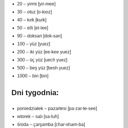
20 – yirmi [yir-mee]
30 – otuz [o-tooz]
40 – kırk [kurk]
50 – elli [el-lee]
90 – doksan [dok-san]
100 – yüz [yuez]
200 – iki yüz [ee-kee yuez]
300 – üç yüz [uech yuez]
500 – beş yüz [besh yuez]
1000 – bin [bin]
Dni tygodnia:
poniedziałek – pazartesi [pa-zar-te-see]
wtorek – salı [sa-luh]
środa – çarşamba [char-sham-ba]