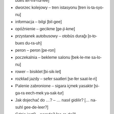
bues ter-mi-na-lee]
dworzec kolejowy – tren istasyonu [tren is-ta-syo-
nu]
informacja – bilgi [bil-gee]
opóźnienie – gecikme [ge-ji-kme]
przystanek autobusowy – otobüs durağı [o-to-
bues du-ra-uh]
peron – peron [pe-ron]
poczekalnia – bekleme salonu [bek-le-me sa-lo-
nu]
rower – bisiklet [bi-sik-let]
rozkład jazdy – sefer saatleri [se-fer saat-le-ri]
Palenie zabronione – sigara içmek yasaktır [si-
ga-ra eech-mek ya-sak-tur]
Jak dojechać do …? – … nasıl gidilir? [… na-
suhl gee-de-leer?]