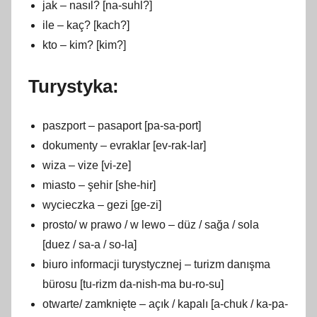
jak – nasıl? [na-suhl?]
ile – kaç? [kach?]
kto – kim? [kim?]
Turystyka:
paszport – pasaport [pa-sa-port]
dokumenty – evraklar [ev-rak-lar]
wiza – vize [vi-ze]
miasto – şehir [she-hir]
wycieczka – gezi [ge-zi]
prosto/ w prawo / w lewo – düz / sağa / sola
[duez / sa-a / so-la]
biuro informacji turystycznej – turizm danışma
bürosu [tu-rizm da-nish-ma bu-ro-su]
otwarte/ zamknięte – açık / kapalı [a-chuk / ka-pa-