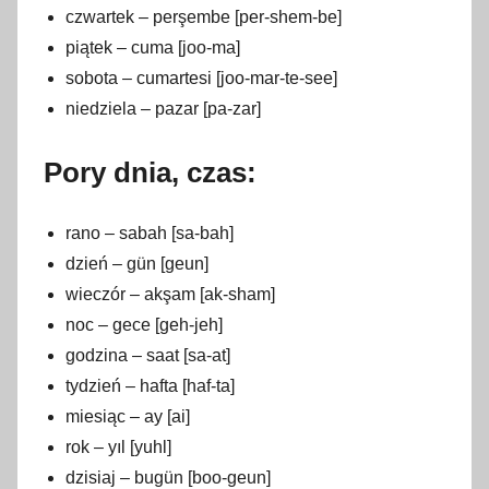
czwartek – perşembe [per-shem-be]
piątek – cuma [joo-ma]
sobota – cumartesi [joo-mar-te-see]
niedziela – pazar [pa-zar]
Pory dnia, czas:
rano – sabah [sa-bah]
dzień – gün [geun]
wieczór – akşam [ak-sham]
noc – gece [geh-jeh]
godzina – saat [sa-at]
tydzień – hafta [haf-ta]
miesiąc – ay [ai]
rok – yıl [yuhl]
dzisiaj – bugün [boo-geun]