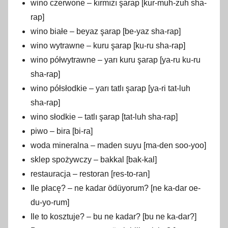
wino czerwone – kırmızı şarap [kur-muh-zuh sha-
rap]
wino białe – beyaz şarap [be-yaz sha-rap]
wino wytrawne – kuru şarap [ku-ru sha-rap]
wino półwytrawne – yarı kuru şarap [ya-ru ku-ru
sha-rap]
wino półsłodkie – yarı tatlı şarap [ya-ri tat-luh
sha-rap]
wino słodkie – tatlı şarap [tat-luh sha-rap]
piwo – bira [bi-ra]
woda mineralna – maden suyu [ma-den soo-yoo]
sklep spożywczy – bakkal [bak-kal]
restauracja – restoran [res-to-ran]
Ile płacę? – ne kadar ödüyorum? [ne ka-dar oe-
du-yo-rum]
Ile to kosztuje? – bu ne kadar? [bu ne ka-dar?]