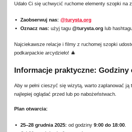
Udało Ci się uchwycić ruchome elementy szopki na zdj
Zaobserwuj nas:
@turysta.org
Oznacz nas:
użyj tagu
@turysta.org
lub hashtag
Najciekawsze relacje i filmy z ruchomej szopki udos
podkarpackie arcydzieło! 🎄
Informacje praktyczne: Godziny 
Aby w pełni cieszyć się wizytą, warto zaplanować ją 
najlepiej oglądać przed lub po nabożeństwach.
Plan otwarcia:
25–28 grudnia 2025:
od godziny
9:00 do 18:00
.