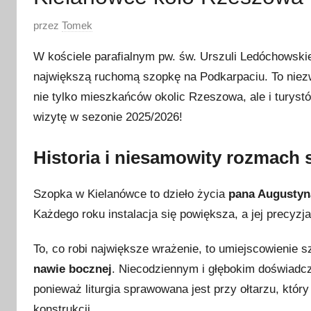
O
przez
Tomek
p
W kościele parafialnym pw. św. Urszuli Ledóchowsk
u
największą ruchomą szopkę na Podkarpaciu. To niezw
b
nie tylko mieszkańców okolic Rzeszowa, ale i turystó
l
i
wizytę w sezonie 2025/2026!
k
o
Historia i niesamowity rozmach 
w
a
Szopka w Kielanówce to dzieło życia
pana Augustyna
n
Każdego roku instalacja się powiększa, a jej precyz
o
2
To, co robi największe wrażenie, to umiejscowienie 
8
nawie bocznej
. Niecodziennym i głębokim doświadcz
g
ponieważ liturgia sprawowana jest przy ołtarzu, któr
r
konstrukcji.