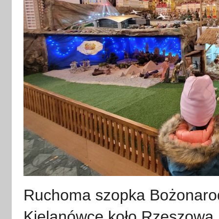
Ruchoma szopka Bożonaro
Kielanówce koło Rzeszowa