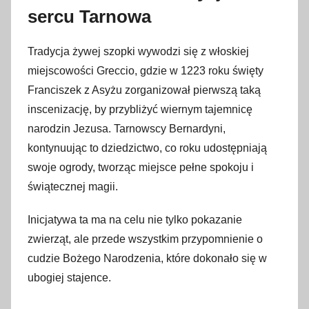
2
sercu Tarnowa
8
g
Tradycja żywej szopki wywodzi się z włoskiej
r
miejscowości Greccio, gdzie w 1223 roku święty
u
Franciszek z Asyżu zorganizował pierwszą taką
d
n
inscenizację, by przybliżyć wiernym tajemnicę
i
narodzin Jezusa. Tarnowscy Bernardyni,
a
kontynuując to dziedzictwo, co roku udostępniają
2
swoje ogrody, tworząc miejsce pełne spokoju i
0
świątecznej magii.
2
5
Inicjatywa ta ma na celu nie tylko pokazanie
zwierząt, ale przede wszystkim przypomnienie o
cudzie Bożego Narodzenia, które dokonało się w
ubogiej stajence.