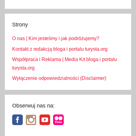
p
k
a
Strony
,
T
O nas | Kim jesteśmy i jak podróżujemy?
a
r
Kontakt z redakcją bloga i portalu turysta.org
n
Współpraca i Reklama | Media Kit bloga i portalu
ó
turysta.org
w
Wyłączenie odpowiedzialności (Disclaimer)
,
z
w
i
Obserwuj nas na:
e
r
z
ę