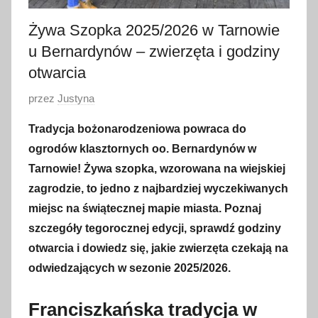
Żywa Szopka 2025/2026 w Tarnowie
u Bernardynów – zwierzęta i godziny
otwarcia
O
przez
Justyna
p
Tradycja bożonarodzeniowa powraca do
u
ogrodów klasztornych oo. Bernardynów w
b
Tarnowie! Żywa szopka, wzorowana na wiejskiej
l
zagrodzie, to jedno z najbardziej wyczekiwanych
i
miejsc na świątecznej mapie miasta. Poznaj
k
o
szczegóły tegorocznej edycji, sprawdź godziny
w
otwarcia i dowiedz się, jakie zwierzęta czekają na
a
odwiedzających w sezonie 2025/2026.
n
o
Franciszkańska tradycja w