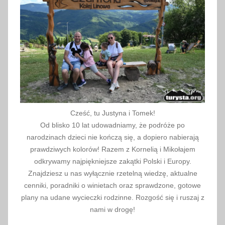
n
J
e
z
u
s
,
Ś
w
Cześć, tu Justyna i Tomek!
i
Od blisko 10 lat udowadniamy, że podróże po
ę
narodzinach dzieci nie kończą się, a dopiero nabierają
t
prawdziwych kolorów! Razem z Kornelią i Mikołajem
a
odkrywamy najpiękniejsze zakątki Polski i Europy.
Znajdziesz u nas wyłącznie rzetelną wiedzę, aktualne
,
cenniki, poradniki o winietach oraz sprawdzone, gotowe
s
plany na udane wycieczki rodzinne. Rozgość się i ruszaj z
z
nami w drogę!
o