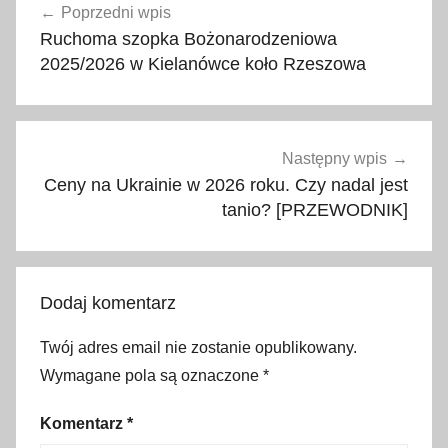
Poprzedni wpis
wpisu
r
Ruchoma szopka Bożonarodzeniowa
n
2025/2026 w Kielanówce koło Rzeszowa
a
r
d
y
Następny wpis
n
Ceny na Ukrainie w 2026 roku. Czy nadal jest
i
tanio? [PRZEWODNIK]
,
B
o
Dodaj komentarz
ż
e
Twój adres email nie zostanie opublikowany.
N
Wymagane pola są oznaczone
*
a
r
Komentarz
*
o