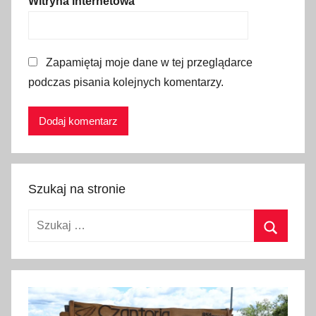
Witryna internetowa
c
ó
w
Zapamiętaj moje dane w tej przeglądarce
b
podczas pisania kolejnych komentarzy.
e
r
n
a
r
d
Szukaj na stronie
y
n
Szukaj:
ó
w
Szukaj
,
P
a