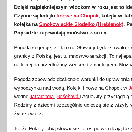
u
Dzięki najpiękniejszym widokom w roku jest to id
b
Czynne są kolejki
linowe na Chopok
, kolejki w Ta
l
i
kolejka na
Smokowieckie Siodełko (Hrebienok)
. P
k
Popradzie zapewniają mnóstwo wrażeń.
o
w
Pogoda sugeruje, że lato na Słowacji będzie trwało j
a
granicy z Polską, jest tu mnóstwo atrakcji. To najle
n
najlepiej na przedłużony weekend z noclegiem. Możliw
o
5
Pogoda zapowiada doskonałe warunki do uprawiania tu
w
wypoczynku nad wodą. Kolejki linowe na Chopok w
J
r
wodne
Tatralandia
,
Bešeňová
i AquaCity przyciągają 
z
Rodziny z dziećmi szczególnie ucieszą się z wizyty
e
życie zwierząt.
ś
n
To, że Polacy lubią słowackie Tatry, potwierdzają ta
i