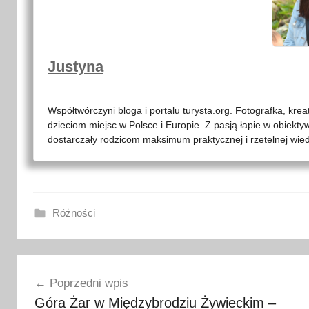
Justyna
Współtwórczyni bloga i portalu turysta.org. Fotografka, kre
dzieciom miejsc w Polsce i Europie. Z pasją łapie w obiekty
dostarczały rodzicom maksimum praktycznej i rzetelnej wied
Różności
a
Nawigacja
t
Poprzedni wpis
r
wpisu
Góra Żar w Międzybrodziu Żywieckim –
a