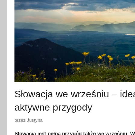
Słowacja we wrześniu – idea
aktywne przygody
O
przez
Justyna
p
Słowacja jest pełna przygód także we wrześniu
.
W