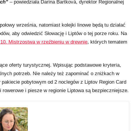
ych”
– powiedziała Darina Bartková, dyrektor Regionalnej
ołowy września, natomiast kolejki linowe będą tu działać
dów, aby odwiedzić Słowację i Liptów o tej porze roku. Na
ę
10. Mistrzostwa w rzeźbieniu w drewnie
, których tematem
ce oferty turystycznej. Wpisując podstawowe kryteria,
nych potrzeb. Nie należy też zapominać o zniżkach w
w pakiecie pobytowym od 2 noclegów z Liptov Region Card
i rowerowe i piesze w regionie Liptowa są bezpieczniejsze.