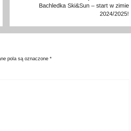
Bachledka Ski&Sun – start w zimie
2024/2025!
e pola są oznaczone
*