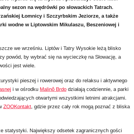
ealny sezon na wędrówki po słowackich Tatrach.
trzańskiej Łomnicy i Szczyrbskim Jeziorze, a także
arki wodne w Liptowskim Mikulaszu, Beszeniowej i
eszcze we wrześniu. Liptów i Tatry Wysokie leżą blisko
pszy powód, by wybrać się na wycieczkę na Słowację, a
ości jest wiele.
rystyki pieszej i rowerowej oraz do relaksu i aktywnego
asnej
i w ośrodku
Malinô Brdo
działają codziennie, a parki
odwiedzających otwartymi wszystkimi letnimi atrakcjami.
 w
ZOOKontakt
, gdzie przez cały rok mogą poznać z bliska
kże statystyki. Największy odsetek zagranicznych gości