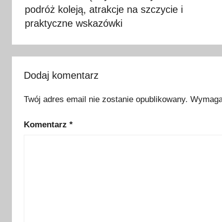
podróż koleją, atrakcje na szczycie i
k
c
praktyczne wskazówki
j
e
,
L
Dodaj komentarz
i
p
Twój adres email nie zostanie opublikowany.
Wymagan
t
Komentarz
*
ó
w
,
o
d
p
o
c