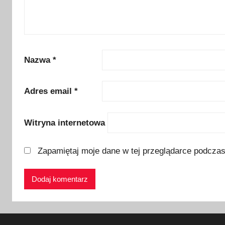
z
y
n
e
k
Nazwa
*
,
S
Adres email
*
ł
o
Witryna internetowa
w
a
c
Zapamiętaj moje dane w tej przeglądarce podczas
j
a
,
u
r