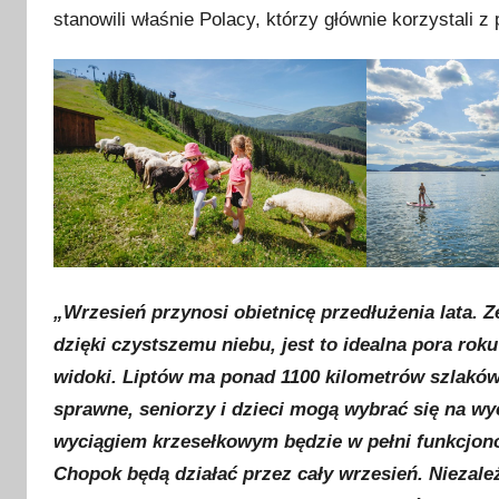
stanowili właśnie Polacy, którzy głównie korzystali z
a
2
0
2
4
„Wrzesień przynosi obietnicę przedłużenia lata. Z
dzięki czystszemu niebu, jest to idealna pora rok
widoki. Liptów ma ponad 1100 kilometrów szlaków
sprawne, seniorzy i dzieci mogą wybrać się na wy
wyciągiem krzesełkowym będzie w pełni funkcjonow
Chopok będą działać przez cały wrzesień. Niezal