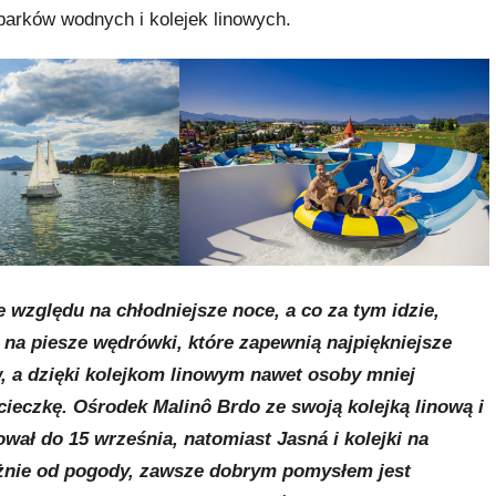
 parków wodnych i kolejek linowych.
e względu na chłodniejsze noce, a co za tym idzie,
u na piesze wędrówki, które zapewnią najpiękniejsze
, a dzięki kolejkom linowym nawet osoby mniej
cieczkę. Ośrodek Malinô Brdo ze swoją kolejką linową i
ał do 15 września, natomiast Jasná i kolejki na
eżnie od pogody, zawsze dobrym pomysłem jest