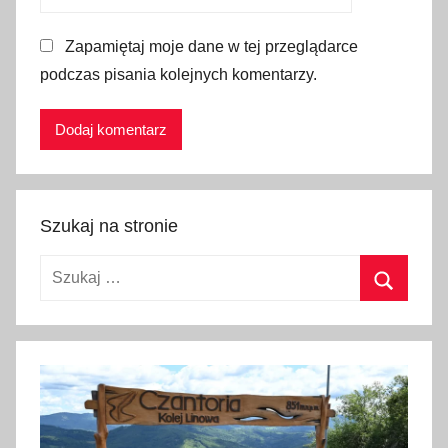
,
Zapamiętaj moje dane w tej przeglądarce
k
podczas pisania kolejnych komentarzy.
i
e
ł
b
a
s
Szukaj na stronie
a
,
Szukaj:
k
o
Szukaj
s
z
y
c
z