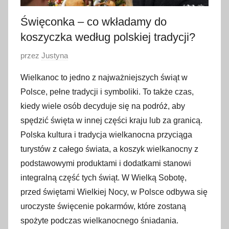
Święconka – co wkładamy do
koszyczka według polskiej tradycji?
O
przez
Justyna
p
Wielkanoc to jedno z najważniejszych świąt w
u
Polsce, pełne tradycji i symboliki. To także czas,
b
kiedy wiele osób decyduje się na podróż, aby
l
spędzić święta w innej części kraju lub za granicą.
i
Polska kultura i tradycja wielkanocna przyciąga
k
o
turystów z całego świata, a koszyk wielkanocny z
w
podstawowymi produktami i dodatkami stanowi
a
integralną część tych świąt. W Wielką Sobotę,
n
przed świętami Wielkiej Nocy, w Polsce odbywa się
o
uroczyste święcenie pokarmów, które zostaną
2
spożyte podczas wielkanocnego śniadania.
k