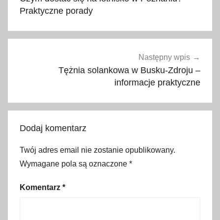
k
Praktyczne porady
a
,
c
h
Następny wpis
l
Tężnia solankowa w Busku-Zdroju –
e
informacje praktyczne
b
,
c
Dodaj komentarz
h
r
Twój adres email nie zostanie opublikowany.
z
Wymagane pola są oznaczone
*
a
n
Komentarz
*
,
c