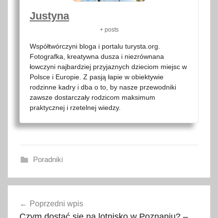
Justyna
+ posts
Współtwórczyni bloga i portalu turysta.org.
Fotografka, kreatywna dusza i niezrównana
łowczyni najbardziej przyjaznych dzieciom miejsc w
Polsce i Europie. Z pasją łapie w obiektywie
rodzinne kadry i dba o to, by nasze przewodniki
zawsze dostarczały rodzicom maksimum
praktycznej i rzetelnej wiedzy.
Poradniki
b
Nawigacja
a
Poprzedni wpis
wpisu
b
Czym dostać się na lotnisko w Poznaniu? –