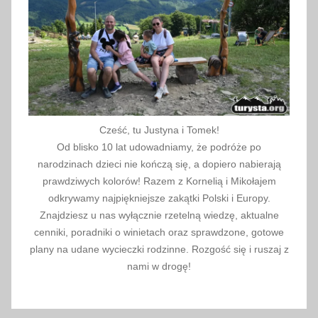
e
k
w
i
e
l
k
Cześć, tu Justyna i Tomek!
a
Od blisko 10 lat udowadniamy, że podróże po
n
narodzinach dzieci nie kończą się, a dopiero nabierają
o
prawdziwych kolorów! Razem z Kornelią i Mikołajem
c
odkrywamy najpiękniejsze zakątki Polski i Europy.
Znajdziesz u nas wyłącznie rzetelną wiedzę, aktualne
n
cenniki, poradniki o winietach oraz sprawdzone, gotowe
y
plany na udane wycieczki rodzinne. Rozgość się i ruszaj z
,
nami w drogę!
p
o
d