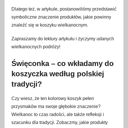
w
Dlatego też, w artykule, postanowiliśmy przedstawić
i
symboliczne znaczenie produktów, jakie powinny
e
znaleźć się w koszyku wielkanocnym.
t
n
Zapraszamy do lektury artykułu i życzymy udanych
i
wielkanocnych podróży!
a
2
Święconka – co wkładamy do
0
koszyczka według polskiej
2
3
tradycji?
Czy wiesz, że ten kolorowy koszyk pełen
przysmaków ma swoje głębokie znaczenie?
Wielkanoc to czas radości, ale także refleksji i
szacunku dla tradycji. Zobaczmy, jakie produkty