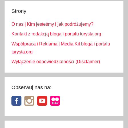
r
Strony
ó
ż
O nas | Kim jesteśmy i jak podróżujemy?
e
,
Kontakt z redakcją bloga i portalu turysta.org
P
Współpraca i Reklama | Media Kit bloga i portalu
o
turysta.org
l
Wyłączenie odpowiedzialności (Disclaimer)
s
k
a
,
Obserwuj nas na:
s
e
r
,
s