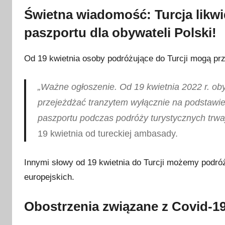
i
Świetna wiadomość: Turcja likw
e
t
paszportu dla obywateli Polski!
n
i
Od 19 kwietnia osoby podróżujące do Turcji mogą p
a
2
„Ważne ogłoszenie. Od 19 kwietnia 2022 r. ob
0
przejeżdżać tranzytem wyłącznie na podstawie
2
paszportu podczas podróży turystycznych trwa
2
19 kwietnia od tureckiej ambasady.
Innymi słowy od 19 kwietnia do Turcji możemy podró
europejskich.
Obostrzenia związane z Covid-19