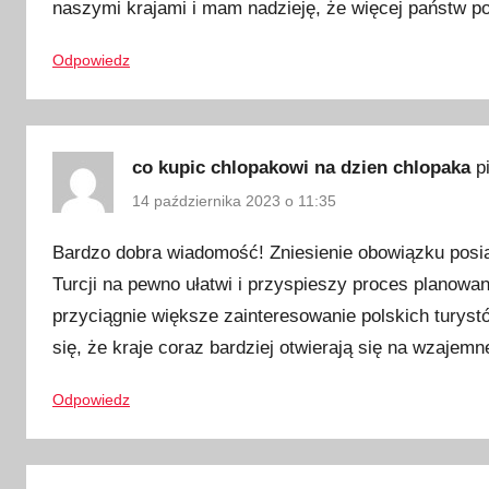
naszymi krajami i mam nadzieję, że więcej państw po
t
r
Odpowiedz
z
e
n
co kupic chlopakowi na dzien chlopaka
p
y
p
14 października 2023 o 11:35
a
Bardzo dobra wiadomość! Zniesienie obowiązku posia
s
z
Turcji na pewno ułatwi i przyspieszy proces planowa
p
przyciągnie większe zainteresowanie polskich turystó
o
się, że kraje coraz bardziej otwierają się na wzajem
r
t
Odpowiedz
?
,
d