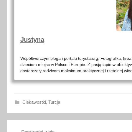
Justyna
Współtwórczyni bloga i portalu turysta.org. Fotografka, kre
dzieciom miejsc w Polsce i Europie. Z pasją łapie w obiekty
dostarczały rodzicom maksimum praktycznej i rzetelnej wied
Ciekawostki
,
Turcja
A
Nawigacja
n