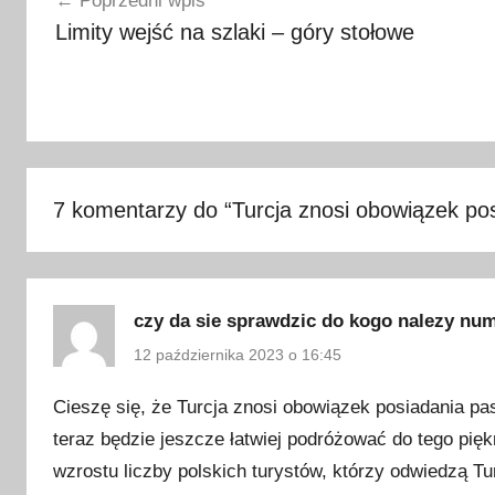
Poprzedni wpis
k
wpisu
Limity wejść na szlaki – góry stołowe
a
r
a
,
c
z
y
7 komentarzy do “
Turcja znosi obowiązek pos
d
o
t
u
czy da sie sprawdzic do kogo nalezy nu
r
12 października 2023 o 16:45
c
j
Cieszę się, że Turcja znosi obowiązek posiadania pa
i
teraz będzie jeszcze łatwiej podróżować do tego pięk
p
wzrostu liczby polskich turystów, którzy odwiedzą Tu
o