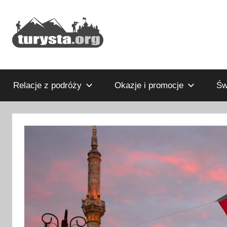
Przejdź
do
treści
Rodzinny
Turysta.org
blog
podróżniczy
Relacje z podróży
Okazje i promocje
Św
i
portal
turystyczny