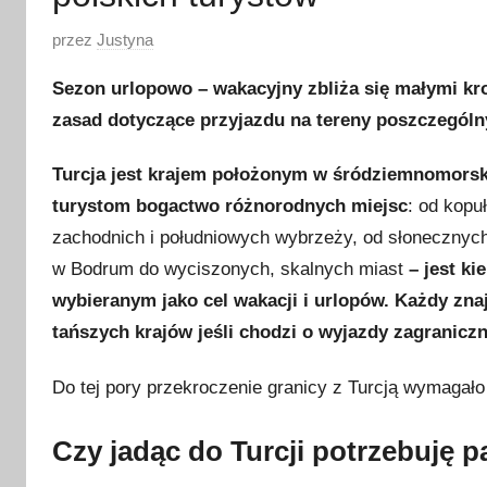
O
przez
Justyna
p
Sezon urlopowo – wakacyjny zbliża się małymi kr
u
zasad dotyczące przyjazdu na tereny poszczególn
b
l
Turcja jest krajem położonym w śródziemnomorski
i
turystom bogactwo różnorodnych miejsc
: od kopu
k
zachodnich i południowych wybrzeży, od słonecznyc
o
w
w Bodrum do wyciszonych, skalnych miast
– jest k
a
wybieranym jako cel wakacji i urlopów. Każdy znajd
n
tańszych krajów jeśli chodzi o wyjazdy zagranicz
o
1
Do tej pory przekroczenie granicy z Turcją wymagało
9
k
Czy jadąc do Turcji potrzebuję 
w