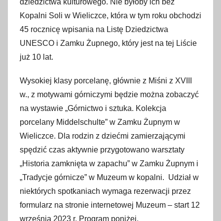
dziedzictwa kulturowego. Nie byłoby ich bez
w
Kopalni Soli w Wieliczce, która w tym roku obchodzi
r
45 rocznicę wpisania na Listę Dziedzictwa
z
UNESCO i Zamku Żupnego, który jest na tej Liście
e
już 10 lat.
ś
n
Wysokiej klasy porcelanę, głównie z Miśni z XVIII
i
w., z motywami górniczymi będzie można zobaczyć
a
na wystawie „Górnictwo i sztuka. Kolekcja
2
porcelany Middelschulte” w Zamku Żupnym w
0
Wieliczce. Dla rodzin z dziećmi zamierzającymi
2
spędzić czas aktywnie przygotowano warsztaty
3
„Historia zamknięta w zapachu” w Zamku Żupnym i
„Tradycje górnicze” w Muzeum w kopalni. Udział w
niektórych spotkaniach wymaga rezerwacji przez
formularz na stronie internetowej Muzeum – start 12
września 2023 r. Program poniżej.