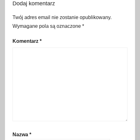
Dodaj komentarz
d
z
Twój adres email nie zostanie opublikowany.
i
Wymagane pola są oznaczone
*
e
d
Komentarz
*
z
i
c
t
w
a
,
t
u
r
y
Nazwa
*
s