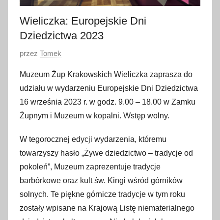
Wieliczka: Europejskie Dni
Dziedzictwa 2023
O
przez
Tomek
p
Muzeum Żup Krakowskich Wieliczka zaprasza do
u
udziału w wydarzeniu Europejskie Dni Dziedzictwa
b
16 września 2023 r. w godz. 9.00 – 18.00 w Zamku
l
Żupnym i Muzeum w kopalni. Wstęp wolny.
i
k
W tegorocznej edycji wydarzenia, któremu
o
towarzyszy hasło „Żywe dziedzictwo – tradycje od
w
pokoleń”, Muzeum zaprezentuje tradycje
a
barbórkowe oraz kult św. Kingi wśród górników
n
o
solnych. Te piękne górnicze tradycje w tym roku
1
zostały wpisane na Krajową Listę niematerialnego
1