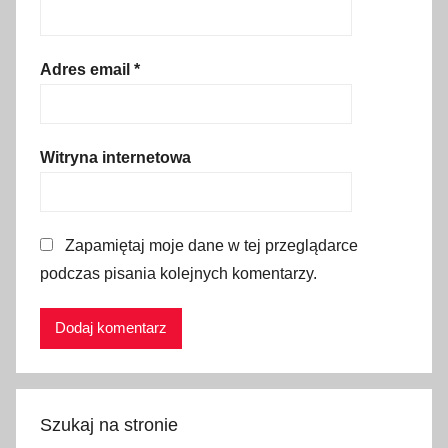
t
y
k
Adres email
*
a
,
w
Witryna internetowa
i
e
l
Zapamiętaj moje dane w tej przeglądarce
i
podczas pisania kolejnych komentarzy.
c
z
k
a
,
z
Szukaj na stronie
w