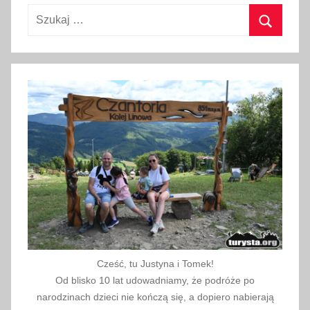
i
Szukaj:
e
d
Szukaj
z
a
n
i
e
Cześć, tu Justyna i Tomek!
Od blisko 10 lat udowadniamy, że podróże po
narodzinach dzieci nie kończą się, a dopiero nabierają