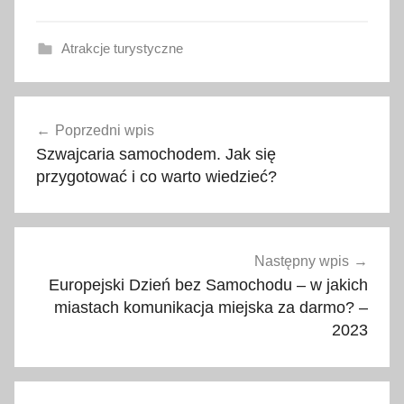
Atrakcje turystyczne
e
Nawigacja
u
Poprzedni wpis
wpisu
r
Szwajcaria samochodem. Jak się
o
przygotować i co warto wiedzieć?
p
e
j
s
Następny wpis
k
Europejski Dzień bez Samochodu – w jakich
i
miastach komunikacja miejska za darmo? –
2023
e
d
n
i