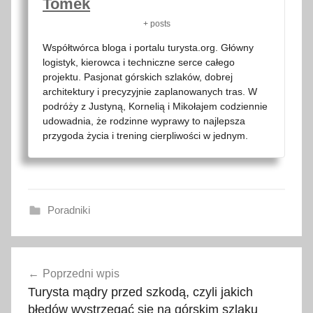
Tomek
+ posts
Współtwórca bloga i portalu turysta.org. Główny
logistyk, kierowca i techniczne serce całego
projektu. Pasjonat górskich szlaków, dobrej
architektury i precyzyjnie zaplanowanych tras. W
podróży z Justyną, Kornelią i Mikołajem codziennie
udowadnia, że rodzinne wyprawy to najlepsza
przygoda życia i trening cierpliwości w jednym.
Poradniki
a
Nawigacja
u
Poprzedni wpis
wpisu
t
Turysta mądry przed szkodą, czyli jakich
o
błędów wystrzegać się na górskim szlaku