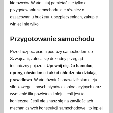
kierowców. Warto tutaj pamiętać nie tylko o
r
przygotowaniu samochodu, ale również o
z
oszacowaniu budżetu, ubezpieczeniach, zakupie
e
winiet i nie tylko.
ś
n
Przygotowanie samochodu
i
a
Przed rozpoczęciem podróży samochodem do
2
0
Szwajcarii, zaleca się dokładny przegląd
2
techniczny pojazdu.
Upewnij się, że hamulce,
3
opony, oświetlenie i układ chłodzenia działają
prawidłowo.
Warto również sprawdzić stan oleju
silnikowego i innych płynów eksploatacyjnych oraz
wymienić filtr powietrza i oleju, jeśli jest to
konieczne. Jeśli nie znasz się na zawiłościach
mechanicznych konstrukcji samochodowej, to lepiej