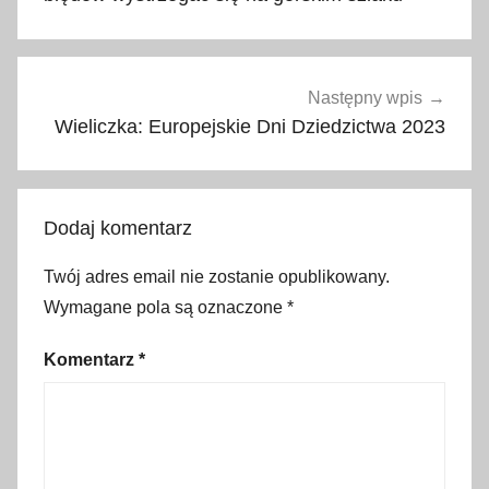
,
p
o
d
Następny wpis
r
Wieliczka: Europejskie Dni Dziedzictwa 2023
ó
ż
,
Dodaj komentarz
s
a
Twój adres email nie zostanie opublikowany.
m
Wymagane pola są oznaczone
*
o
c
Komentarz
*
h
ó
d
,