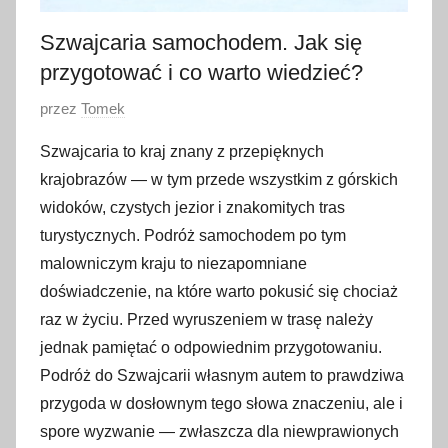
Szwajcaria samochodem. Jak się
przygotować i co warto wiedzieć?
O
przez
Tomek
p
Szwajcaria to kraj znany z przepięknych
u
krajobrazów — w tym przede wszystkim z górskich
b
widoków, czystych jezior i znakomitych tras
l
turystycznych. Podróż samochodem po tym
i
malowniczym kraju to niezapomniane
k
o
doświadczenie, na które warto pokusić się chociaż
w
raz w życiu. Przed wyruszeniem w trasę należy
a
jednak pamiętać o odpowiednim przygotowaniu.
n
Podróż do Szwajcarii własnym autem to prawdziwa
o
przygoda w dosłownym tego słowa znaczeniu, ale i
8
spore wyzwanie — zwłaszcza dla niewprawionych
w