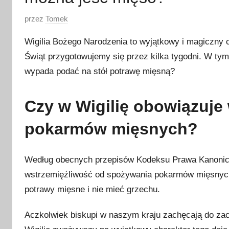
O
przez
Tomek
p
Wigilia Bożego Narodzenia to wyjątkowy i magiczny cz
u
Świąt przygotowujemy się przez kilka tygodni. W tym 
b
wypada podać na stół potrawę mięsną?
l
i
k
Czy w Wigilię obowiązuje
o
pokarmów mięsnych?
w
a
n
Według obecnych przepisów Kodeksu Prawa Kanonicz
o
wstrzemięźliwość od spożywania pokarmów mięsnych
1
potrawy mięsne i nie mieć grzechu.
7
g
Aczkolwiek biskupi w naszym kraju zachęcają do z
r