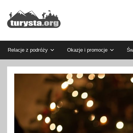
Przejdź
do
treści
Rodzinny
Turysta.org
blog
podróżniczy
Relacje z podróży
Okazje i promocje
Św
i
portal
turystyczny