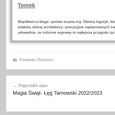
Tomek
Współtwórca bloga i portalu turysta.org. Główny logistyk, ki
szlaków, dobrej architektury i precyzyjnie zaplanowanych tr
udowadnia, że rodzinne wyprawy to najlepsza przygoda życia
Poradniki
,
Różności
B
Nawigacja
o
Poprzedni wpis
ż
wpisu
Magia Świąt- Łęg Tarnowski 2022/2023
e
N
a
r