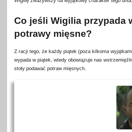
Wigilię zważywszy na wyjątkowy charakter tego dnia
u
d
n
Co jeśli Wigilia przypada 
i
potrawy mięsne?
a
2
0
Z racji tego, że każdy piątek (poza kilkoma wyjątkami
2
wypada w piątek, wtedy obowiązuje nas wstrzemięźl
2
stoły podawać potraw mięsnych.