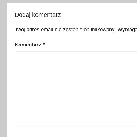
o
d
Dodaj komentarz
z
Twój adres email nie zostanie opublikowany.
Wymagan
e
n
Komentarz
*
i
e
,
k
o
ś
c
i
ó
ł
k
a