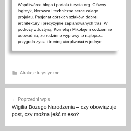
Współtwórca bloga i portalu turysta.org. Główny
logistyk, kierowca i techniczne serce całego
projektu. Pasjonat górskich szlaków, dobrej
architektury i precyzyjnie zaplanowanych tras. W
podróży z Justyną, Kornelią i Mikołajem codziennie
udowadnia, że rodzinne wyprawy to najlepsza
przygoda życia i trening cierpliwości w jednym.
Atrakcje turystyczne
E
Nawigacja
a
Poprzedni wpis
wpisu
s
Wigilia Bożego Narodzenia – czy obowiązuje
t
post, czy można jeść mięso?
e
r