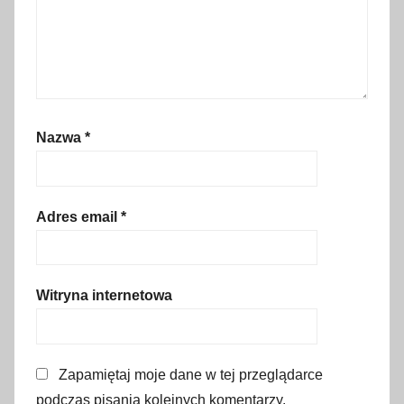
o
d
r
ó
ż
,
Nazwa
*
T
u
r
c
Adres email
*
j
a
,
Witryna internetowa
z
i
m
Zapamiętaj moje dane w tej przeglądarce
a
podczas pisania kolejnych komentarzy.