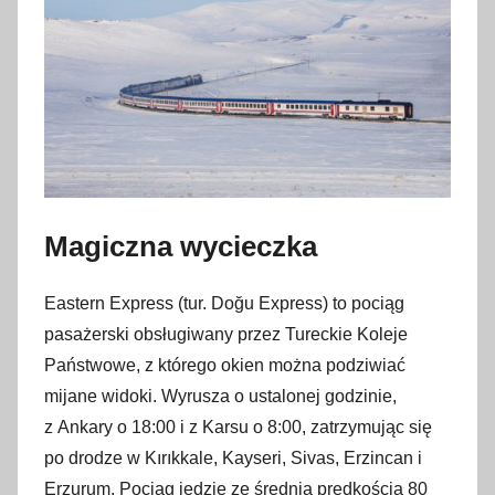
g
r
u
d
n
i
a
2
Magiczna wycieczka
0
2
Eastern Express (tur. Doğu Express) to pociąg
2
pasażerski obsługiwany przez Tureckie Koleje
Państwowe, z którego okien można podziwiać
mijane widoki. Wyrusza o ustalonej godzinie,
z Ankary o 18:00 i z Karsu o 8:00, zatrzymując się
po drodze w Kırıkkale, Kayseri, Sivas, Erzincan i
Erzurum. Pociąg jedzie ze średnią prędkością 80