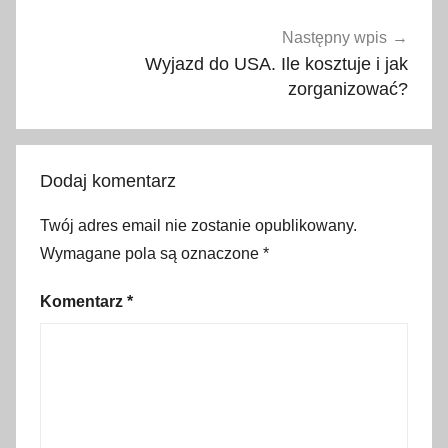
n
E
Następny wpis
x
Wyjazd do USA. Ile kosztuje i jak
p
zorganizować?
r
e
s
Dodaj komentarz
s
,
Twój adres email nie zostanie opublikowany.
p
Wymagane pola są oznaczone
*
o
c
Komentarz
*
i
ą
g
,
p