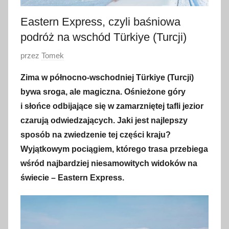
Eastern Express, czyli baśniowa
podróż na wschód Türkiye (Turcji)
O
przez
Tomek
p
Zima w północno-wschodniej Türkiye (Turcji)
u
bywa sroga, ale magiczna. Ośnieżone góry
b
i słońce odbijające się w zamarzniętej tafli jezior
l
czarują odwiedzających. Jaki jest najlepszy
i
sposób na zwiedzenie tej części kraju?
k
o
Wyjątkowym pociągiem, którego trasa przebiega
w
wśród najbardziej niesamowitych widoków na
a
świecie – Eastern Express.
n
o
2
1