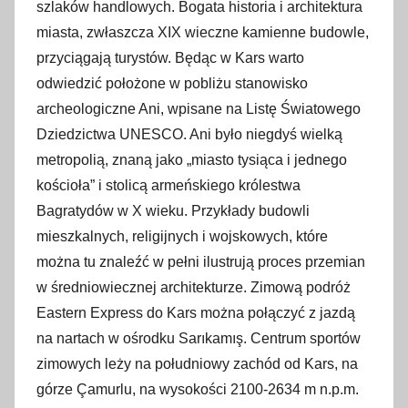
szlaków handlowych. Bogata historia i architektura
miasta, zwłaszcza XIX wieczne kamienne budowle,
przyciągają turystów. Będąc w Kars warto
odwiedzić położone w pobliżu stanowisko
archeologiczne Ani, wpisane na Listę Światowego
Dziedzictwa UNESCO. Ani było niegdyś wielką
metropolią, znaną jako „miasto tysiąca i jednego
kościoła” i stolicą armeńskiego królestwa
Bagratydów w X wieku. Przykłady budowli
mieszkalnych, religijnych i wojskowych, które
można tu znaleźć w pełni ilustrują proces przemian
w średniowiecznej architekturze. Zimową podróż
Eastern Express do Kars można połączyć z jazdą
na nartach w ośrodku Sarıkamış. Centrum sportów
zimowych leży na południowy zachód od Kars, na
górze Çamurlu, na wysokości 2100-2634 m n.p.m.