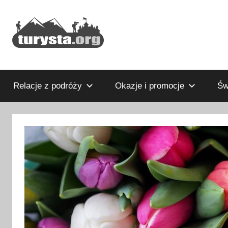
Przejdź
do
treści
Rodzinny
Turysta.org
blog
podróżniczy
Relacje z podróży
Okazje i promocje
Św
i
portal
turystyczny