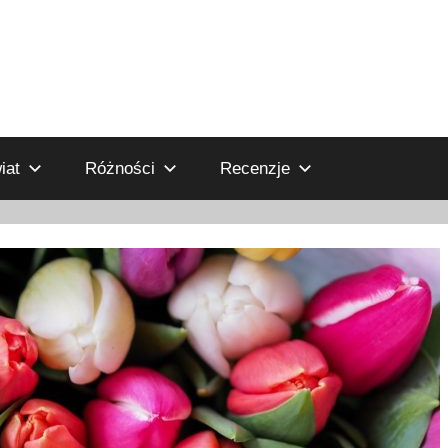
iat
Różności
Recenzje