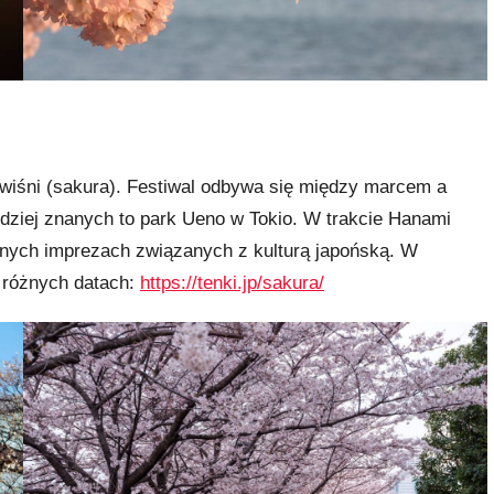
 wiśni (sakura). Festiwal odbywa się między marcem a
rdziej znanych to park Ueno w Tokio. W trakcie Hanami
icznych imprezach związanych z kulturą japońską. W
w różnych datach:
https://tenki.jp/sakura/