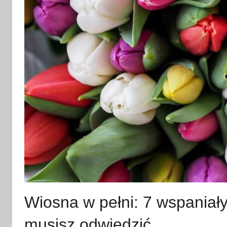
Wiosna w pełni: 7 wspaniały
musisz odwiedzić