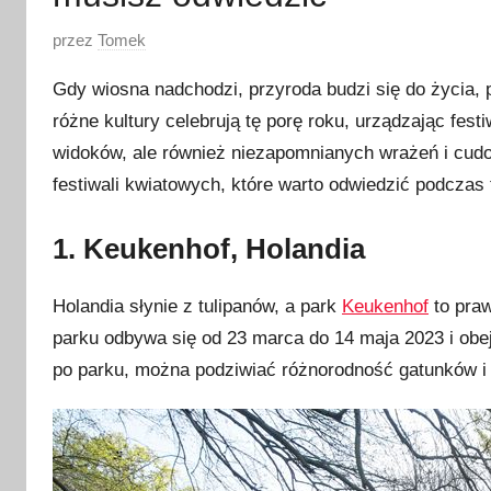
O
przez
Tomek
p
Gdy wiosna nadchodzi, przyroda budzi się do życia,
u
różne kultury celebrują tę porę roku, urządzając fes
b
widoków, ale również niezapomnianych wrażeń i cudo
l
i
festiwali kwiatowych, które warto odwiedzić podczas
k
o
1. Keukenhof, Holandia
w
a
Holandia słynie z tulipanów, a park
Keukenhof
to praw
n
parku odbywa się od 23 marca do 14 maja 2023 i obe
o
po parku, można podziwiać różnorodność gatunków i 
2
4
m
a