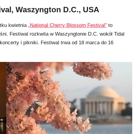
ival, Waszyngton D.C., USA
tku kwietnia
„National Cherry Blossom Festival”
to
śni. Festiwal rozkwita w Waszyngtonie D.C. wokół Tidal
 koncerty i pikniki. Festiwal trwa od 18 marca do 16