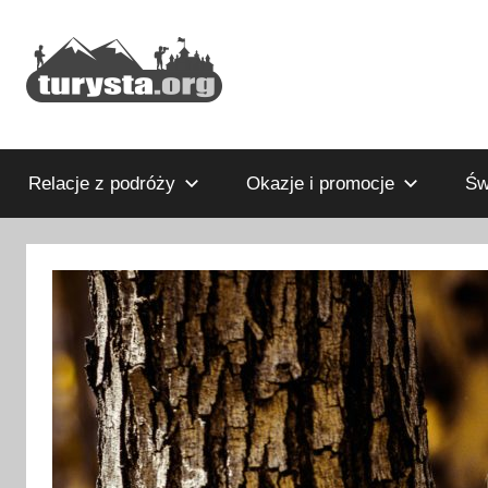
Przejdź
do
treści
Rodzinny
Turysta.org
blog
podróżniczy
Relacje z podróży
Okazje i promocje
Św
i
portal
turystyczny