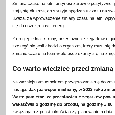
a
Zmiana czasu na letni przynosi zarówno pozytywne, ja
2
stają się dłuższe, co sprzyja spędzaniu czasu na św
0
uważa, że wprowadzenie zmiany czasu na letni wpł
2
się do oszczędności energii.
3
Z drugiej jednak strony, przestawienie zegarków o g
szczególnie jeśli chodzi o organizm, który musi si
zmianie czasu na letni wiele osób skarży się na zmę
Co warto wiedzieć przed zmianą 
Najważniejszym aspektem przygotowania się do zmian
nastąpi.
Jak już wspomnieliśmy, w 2023 roku zmian
Warto pamiętać, że przestawienie zegarków powin
wskazówki o godzinę do przodu, na godzinę 3:00.
związanych z punktualnością czy planowaniem dnia.