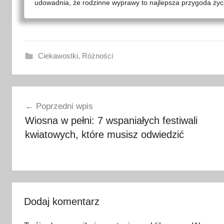
udowadnia, że rodzinne wyprawy to najlepsza przygoda życia
Ciekawostki
,
Różności
2
Nawigacja
0
Poprzedni wpis
2
wpisu
Wiosna w pełni: 7 wspaniałych festiwali
3
kwiatowych, które musisz odwiedzić
,
a
d
a
p
t
Dodaj komentarz
a