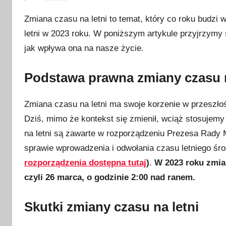
p
Zmiana czasu na letni to temat, który co roku budzi 
u
letni w 2023 roku. W poniższym artykule przyjrzymy 
b
jak wpływa ona na nasze życie.
l
i
Podstawa prawna zmiany czasu n
k
o
w
Zmiana czasu na letni ma swoje korzenie w przeszłoś
a
Dziś, mimo że kontekst się zmienił, wciąż stosujem
n
na letni są zawarte w rozporządzeniu Prezesa Rady M
o
sprawie wprowadzenia i odwołania czasu letniego ś
2
rozporządzenia dostępna tutaj
)
.
W 2023 roku zmian
5
czyli 26 marca, o godzinie 2:00 nad ranem.
m
a
Skutki zmiany czasu na letni
r
c