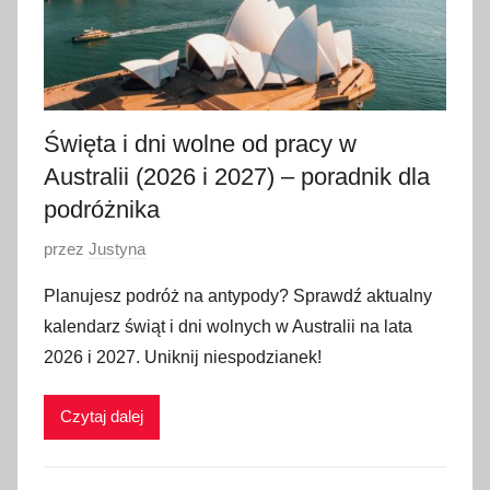
Święta i dni wolne od pracy w
Australii (2026 i 2027) – poradnik dla
podróżnika
O
przez
Justyna
p
Planujesz podróż na antypody? Sprawdź aktualny
u
kalendarz świąt i dni wolnych w Australii na lata
b
2026 i 2027. Uniknij niespodzianek!
l
i
Czytaj dalej
k
o
w