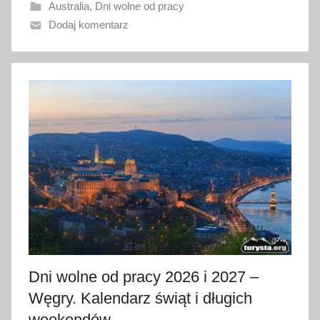
Australia
,
Dni wolne od pracy
a
Dodaj komentarz
n
o
3
1
m
a
j
a
2
0
2
6
Dni wolne od pracy 2026 i 2027 –
Węgry. Kalendarz świąt i długich
weekendów