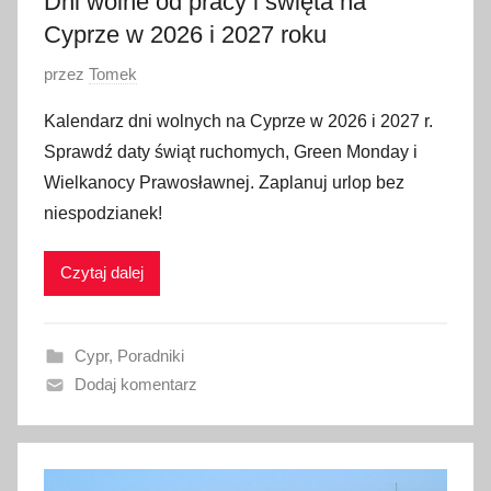
Dni wolne od pracy i święta na
Cyprze w 2026 i 2027 roku
O
przez
Tomek
p
Kalendarz dni wolnych na Cyprze w 2026 i 2027 r.
u
Sprawdź daty świąt ruchomych, Green Monday i
b
Wielkanocy Prawosławnej. Zaplanuj urlop bez
l
niespodzianek!
i
k
Czytaj dalej
o
w
a
Cypr
,
Poradniki
n
Dodaj komentarz
o
1
9
l