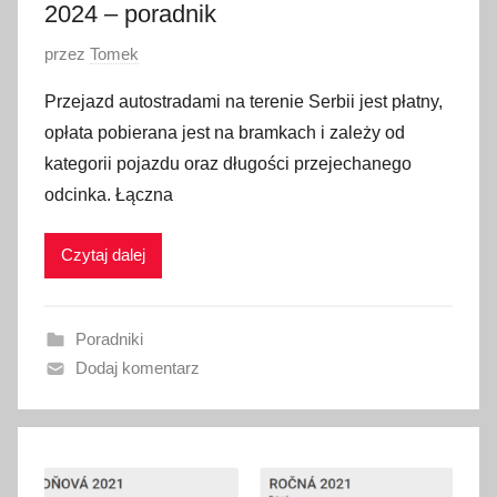
2024 – poradnik
O
przez
Tomek
p
Przejazd autostradami na terenie Serbii jest płatny,
u
opłata pobierana jest na bramkach i zależy od
b
kategorii pojazdu oraz długości przejechanego
l
odcinka. Łączna
i
k
Czytaj dalej
o
w
a
Poradniki
n
Dodaj komentarz
o
1
3
m
a