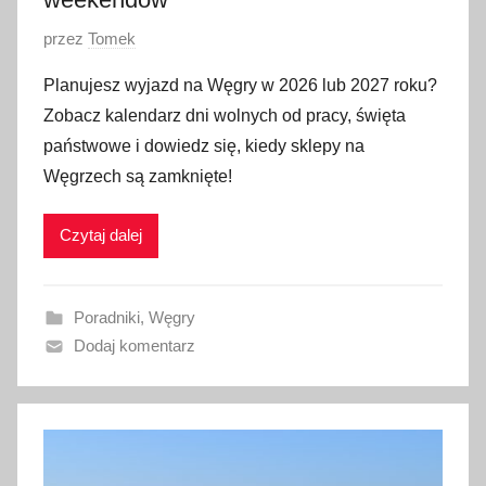
O
przez
Tomek
p
Planujesz wyjazd na Węgry w 2026 lub 2027 roku?
u
Zobacz kalendarz dni wolnych od pracy, święta
b
państwowe i dowiedz się, kiedy sklepy na
l
Węgrzech są zamknięte!
i
k
Czytaj dalej
o
w
a
Poradniki
,
Węgry
n
Dodaj komentarz
o
2
2
m
a