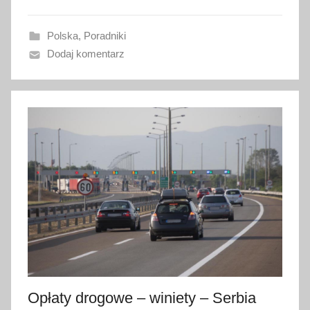
o
w
Polska
,
Poradniki
a
Dodaj komentarz
n
o
2
m
a
r
c
a
2
0
2
5
Opłaty drogowe – winiety – Serbia