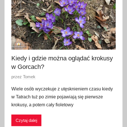
c
a
2
0
2
5
Kiedy i gdzie można oglądać krokusy
w Gorcach?
O
przez
Tomek
p
Wiele osób wyczekuje z utęsknieniem czasu kiedy
u
w Tatrach tuż po zimie pojawiają się pierwsze
b
krokusy, a potem cały fioletowy
l
i
Czytaj dalej
k