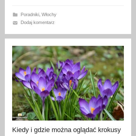
o
w
Poradniki
,
Włochy
a
Dodaj komentarz
n
o
2
6
s
t
y
c
z
n
i
a
2
0
Kiedy i gdzie można oglądać krokusy
2