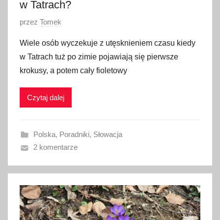
w Tatrach?
6
O
przez
Tomek
p
Wiele osób wyczekuje z utęsknieniem czasu kiedy
u
w Tatrach tuż po zimie pojawiają się pierwsze
b
krokusy, a potem cały fioletowy
l
i
Czytaj dalej
k
o
w
Polska
,
Poradniki
,
Słowacja
a
2 komentarze
n
o
2
m
a
r