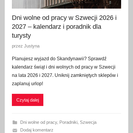
Dni wolne od pracy w Szwecji 2026 i
2027 – kalendarz i poradnik dla
turysty
O
przez
Justyna
p
Planujesz wyjazd do Skandynawii? Sprawdź
u
kalendarz świąt i dni wolnych od pracy w Szwecji
b
na lata 2026 i 2027. Uniknij zamkniętych sklepów i
l
zaplanuj urlop!
i
k
Czytaj dalej
o
w
a
Dni wolne od pracy
,
Poradniki
,
Szwecja
n
Dodaj komentarz
o