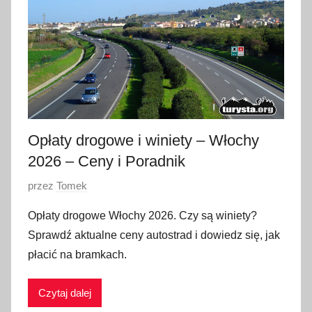
u
t
e
g
o
2
0
2
Opłaty drogowe i winiety – Włochy
6
2026 – Ceny i Poradnik
O
przez
Tomek
p
Opłaty drogowe Włochy 2026. Czy są winiety?
u
Sprawdź aktualne ceny autostrad i dowiedz się, jak
b
płacić na bramkach.
l
i
Czytaj dalej
k