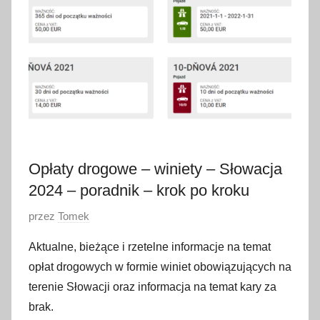
r
c
a
2
0
2
4
Opłaty drogowe – winiety – Słowacja
2024 – poradnik – krok po kroku
O
przez
Tomek
p
Aktualne, bieżące i rzetelne informacje na temat
u
opłat drogowych w formie winiet obowiązujących na
b
terenie Słowacji oraz informacja na temat kary za
l
brak.
i