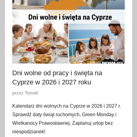
Dni wolne od pracy i święta na
Cyprze w 2026 i 2027 roku
O
przez
Tomek
p
Kalendarz dni wolnych na Cyprze w 2026 i 2027 r.
u
Sprawdź daty świąt ruchomych, Green Monday i
b
Wielkanocy Prawosławnej. Zaplanuj urlop bez
l
niespodzianek!
i