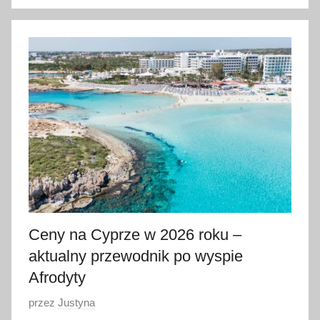
1
9
l
u
t
e
g
o
2
0
2
6
Ceny na Cyprze w 2026 roku –
aktualny przewodnik po wyspie
Afrodyty
O
przez
Justyna