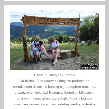
n
i
a
2
0
2
1
Cześć, tu Justyna i Tomek!
Od blisko 10 lat udowadniamy, że podróże po
narodzinach dzieci nie kończą się, a dopiero nabierają
prawdziwych kolorów! Razem z Kornelią i Mikołajem
odkrywamy najpiękniejsze zakątki Polski i Europy.
Znajdziesz u nas wyłącznie rzetelną wiedzę, aktualne