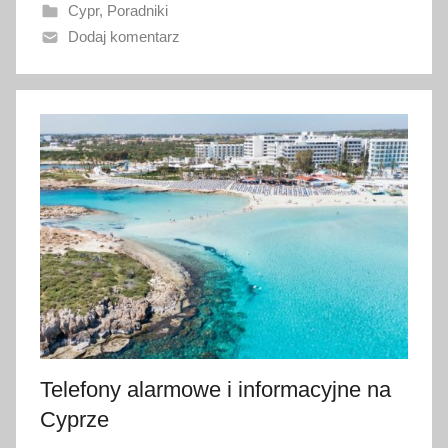
Cypr
,
Poradniki
a
Dodaj komentarz
n
o
9
l
u
t
e
g
o
2
0
2
3
Telefony alarmowe i informacyjne na
Cyprze