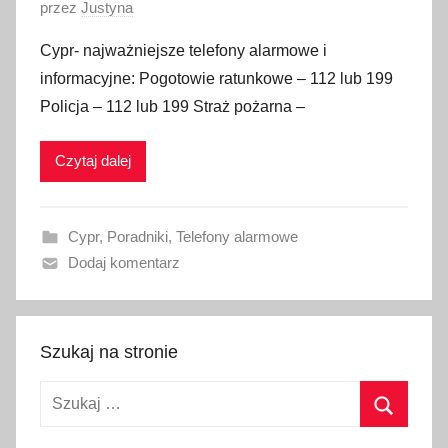
O
przez
Justyna
p
Cypr- najważniejsze telefony alarmowe i
u
informacyjne: Pogotowie ratunkowe – 112 lub 199
b
Policja – 112 lub 199 Straż pożarna –
l
i
Czytaj dalej
k
o
w
Cypr
,
Poradniki
,
Telefony alarmowe
a
Dodaj komentarz
n
o
3
g
Szukaj na stronie
r
Szukaj:
u
d
Szukaj