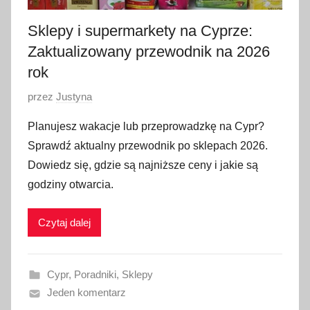
6
Sklepy i supermarkety na Cyprze:
Zaktualizowany przewodnik na 2026
rok
O
przez
Justyna
p
Planujesz wakacje lub przeprowadzkę na Cypr?
u
Sprawdź aktualny przewodnik po sklepach 2026.
b
Dowiedz się, gdzie są najniższe ceny i jakie są
l
godziny otwarcia.
i
k
Czytaj dalej
o
w
a
Cypr
,
Poradniki
,
Sklepy
n
Jeden komentarz
o