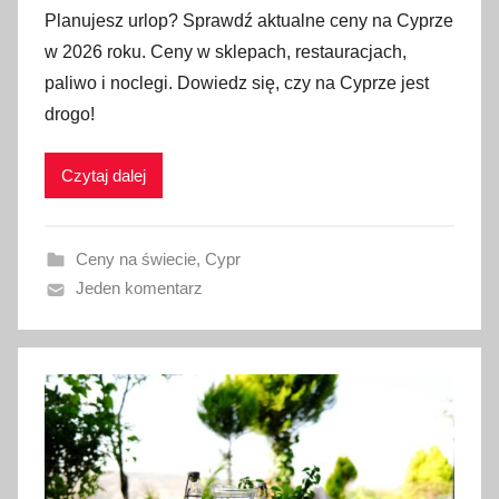
p
Planujesz urlop? Sprawdź aktualne ceny na Cyprze
u
w 2026 roku. Ceny w sklepach, restauracjach,
b
paliwo i noclegi. Dowiedz się, czy na Cyprze jest
l
drogo!
i
k
Czytaj dalej
o
w
a
Ceny na świecie
,
Cypr
n
Jeden komentarz
o
1
9
l
u
t
e
g