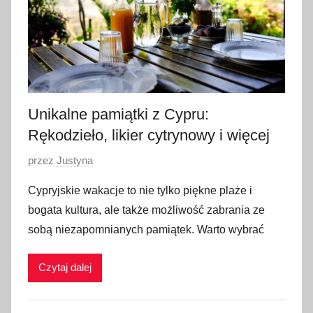
o
2
0
2
6
Unikalne pamiątki z Cypru:
Rękodzieło, likier cytrynowy i więcej
O
przez
Justyna
p
Cypryjskie wakacje to nie tylko piękne plaże i
u
bogata kultura, ale także możliwość zabrania ze
b
sobą niezapomnianych pamiątek. Warto wybrać
l
i
Czytaj dalej
k
o
w