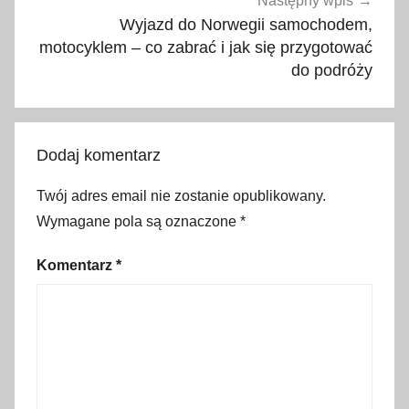
Następny wpis
,
Wyjazd do Norwegii samochodem,
c
motocyklem – co zabrać i jak się przygotować
do podróży
o
z
a
b
Dodaj komentarz
r
a
Twój adres email nie zostanie opublikowany.
ć
Wymagane pola są oznaczone
*
,
d
Komentarz
*
o
s
t
ę
p
n