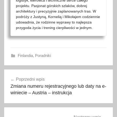
logistyk, kierowca i techniczne serce całego
projektu. Pasjonat górskich szlaków, dobrej
architektury i precyzyjnie zaplanowanych tras. W
podróży z Justyną, Kornelią i Mikołajem codziennie
udowadnia, że rodzinne wyprawy to najlepsza
przygoda życia i trening cierpliwości w jednym.
Finlandia
,
Poradniki
a
Nawigacja
p
Poprzedni wpis
wpisu
t
Zmiana numeru rejestracyjnego lub daty na e-
e
winiecie – Austria – instrukcja
c
z
k
a