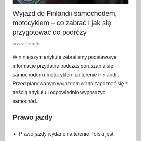
Wyjazd do Finlandii samochodem,
motocyklem – co zabrać i jak się
przygotować do podróży
O
przez
Tomek
p
W niniejszym artykule zebraliśmy podstawowe
u
informacje przydatne podczas poruszania się
b
samochodem i motocyklem po terenie Finlandii.
l
Przed planowanym wyjazdem warto zapoznać się z
i
treścią artykułu i odpowiednio wyposażyć
k
o
samochód.
w
Prawo jazdy
a
n
o
Prawo jazdy wydane na terenie Polski jest