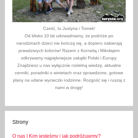
d
i
i
,
Cześć, tu Justyna i Tomek!
g
Od blisko 10 lat udowadniamy, że podróże po
a
narodzinach dzieci nie kończą się, a dopiero nabierają
ś
prawdziwych kolorów! Razem z Kornelią i Mikołajem
n
odkrywamy najpiękniejsze zakątki Polski i Europy.
Znajdziesz u nas wyłącznie rzetelną wiedzę, aktualne
i
cenniki, poradniki o winietach oraz sprawdzone, gotowe
c
plany na udane wycieczki rodzinne. Rozgość się i ruszaj z
a
nami w drogę!
,
i
n
f
Strony
o
r
O nas | Kim jesteśmy i jak podróżujemy?