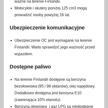
2
ważne na terenie Finlandii.
8
Motocykle i skutery poniżej 125 cm3 mogą
s
prowadzić osoby powyżej 16 lat.
t
y
Ubezpieczenie komunikacyjne
c
z
Ubezpieczenie OC jest wymagane na terenie
n
Finlandii. Warto sprawdzić jego ważność przed
i
wyjazdem.
a
2
Dostępne paliwo
0
2
Na terenie Finlandii dostępne są benzyna
3
bezołowiowa (95 i 98 oktanów), olej napędowy.
Dodatkowo dostępna jest benzyna E10
(zawierająca 10% etanolu).
Benzyna ołowiowa i gaz LPG są niedostępne.