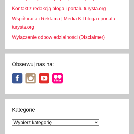
m
a
Kontakt z redakcją bloga i portalu turysta.org
c
Współpraca i Reklama | Media Kit bloga i portalu
j
turysta.org
e
Wyłączenie odpowiedzialności (Disclaimer)
,
l
i
m
Obserwuj nas na:
i
t
y
a
l
k
Kategorie
o
Kategorie
h
o