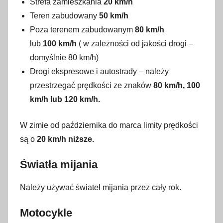
Strefa zamieszkania
20 km/h
Teren zabudowany
50 km/h
Poza terenem zabudowanym
80 km/h
lub
100 km/h
( w zależności od jakości drogi –
domyślnie 80 km/h)
Drogi ekspresowe i autostrady – należy
przestrzegać prędkości ze znaków
80 km/h, 100
km/h lub 120 km/h.
W zimie od października do marca limity prędkości
są o
20 km/h niższe.
Światła mijania
Należy używać świateł mijania przez cały rok.
Motocykle