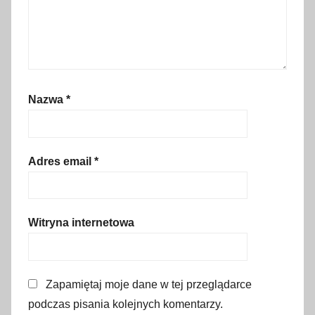
e
p
a
l
i
Nazwa
*
w
o
,
e
Adres email
*
-
w
i
Witryna internetowa
n
i
e
Zapamiętaj moje dane w tej przeglądarce
t
podczas pisania kolejnych komentarzy.
y