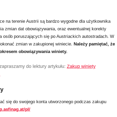
e na terenie Austrii są bardzo wygodne dla użytkownika
a zmian dat obowiązywania, oraz ewentualnej korekty
a osób poruszających się po Austriackich autostradach. W
dokonać zmian w zakupionej winiecie.
Należy pamiętać, że
 okresem obowiązywania winiety.
o zapraszamy do lektury artykułu:
Zakup winiety
a
ty
wać się do swojego konta utworzonego podczas zakupu
p.asfinag.at/pl/