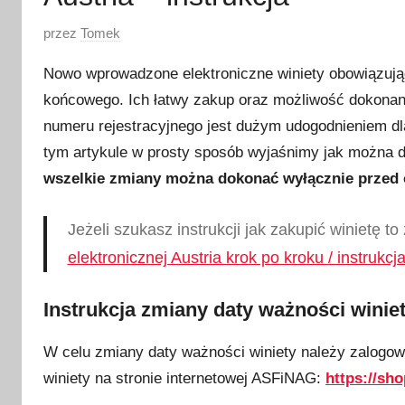
O
przez
Tomek
p
Nowo wprowadzone elektroniczne winiety obowiązując
u
końcowego. Ich łatwy zakup oraz możliwość dokonani
b
numeru rejestracyjnego jest dużym udogodnieniem dl
l
i
tym artykule w prosty sposób wyjaśnimy jak można 
k
wszelkie zmiany można dokonać wyłącznie przed
o
w
Jeżeli szukasz instrukcji jak zakupić winietę t
a
elektronicznej Austria krok po kroku / instrukcj
n
o
Instrukcja zmiany daty ważności winie
2
7
W celu zmiany daty ważności winiety należy zalogo
s
winiety na stronie internetowej ASFiNAG:
https://sho
t