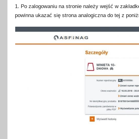
y
1. Po zalogowaniu na stronie należy wejść w zakład
c
powinna ukazać się strona analogiczna do tej z poniż
z
n
i
a
2
0
2
3