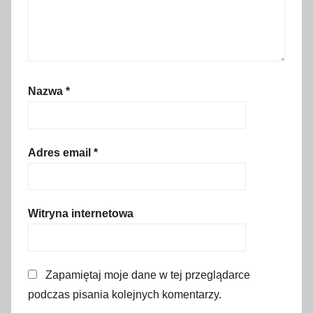
ę
p
n
e
p
Nazwa
*
a
l
i
w
Adres email
*
o
,
e
Witryna internetowa
-
w
i
Zapamiętaj moje dane w tej przeglądarce
n
i
podczas pisania kolejnych komentarzy.
e