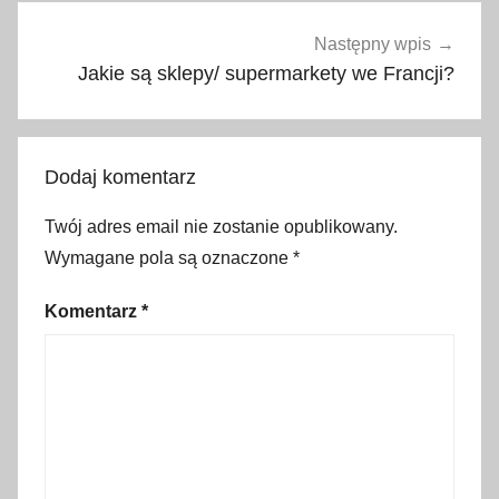
z
k
Następny wpis
a
Jakie są sklepy/ supermarkety we Francji?
,
c
o
Dodaj komentarz
z
a
Twój adres email nie zostanie opublikowany.
b
Wymagane pola są oznaczone
*
r
a
Komentarz
*
ć
,
d
o
s
t