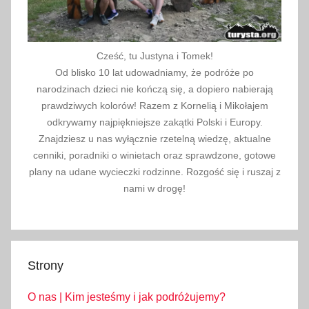
a
c
j
Cześć, tu Justyna i Tomek!
e
Od blisko 10 lat udowadniamy, że podróże po
,
narodzinach dzieci nie kończą się, a dopiero nabierają
L
prawdziwych kolorów! Razem z Kornelią i Mikołajem
i
odkrywamy najpiękniejsze zakątki Polski i Europy.
e
Znajdziesz u nas wyłącznie rzetelną wiedzę, aktualne
cenniki, poradniki o winietach oraz sprawdzone, gotowe
c
plany na udane wycieczki rodzinne. Rozgość się i ruszaj z
h
nami w drogę!
t
e
n
s
t
Strony
e
O nas | Kim jesteśmy i jak podróżujemy?
i