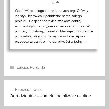
+ posts
Współtwórca bloga i portalu turysta.org. Główny
logistyk, kierowca i techniczne serce całego
projektu. Pasjonat górskich szlaków, dobrej
architektury i precyzyjnie zaplanowanych tras. W
podróży z Justyną, Kornelią i Mikołajem codziennie
udowadnia, że rodzinne wyprawy to najlepsza
przygoda życia i trening cierpliwości w jednym.
Europa
,
Poradniki
a
Nawigacja
p
Poprzedni wpis
wpisu
t
Ogrodzieniec – zamek i najbliższe okolice
e
c