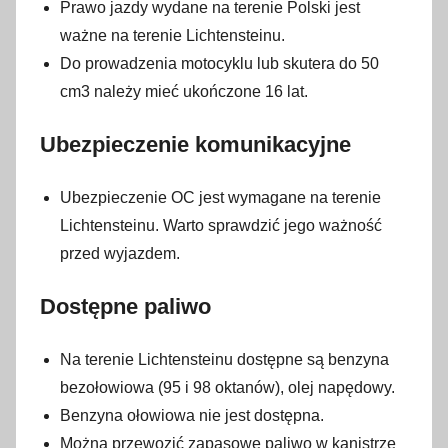
o
Prawo jazdy wydane na terenie Polski jest
1
ważne na terenie Lichtensteinu.
9
Do prowadzenia motocyklu lub skutera do 50
s
cm3 należy mieć ukończone 16 lat.
t
y
Ubezpieczenie komunikacyjne
c
z
Ubezpieczenie OC jest wymagane na terenie
n
Lichtensteinu. Warto sprawdzić jego ważność
i
przed wyjazdem.
a
2
Dostępne paliwo
0
2
Na terenie Lichtensteinu dostępne są benzyna
3
bezołowiowa (95 i 98 oktanów), olej napędowy.
Benzyna ołowiowa nie jest dostępna.
Można przewozić zapasowe paliwo w kanistrze