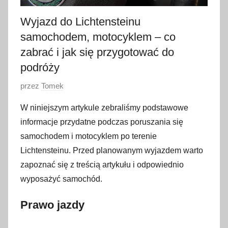
Wyjazd do Lichtensteinu
samochodem, motocyklem – co
zabrać i jak się przygotować do
podróży
O
przez
Tomek
p
W niniejszym artykule zebraliśmy podstawowe
u
informacje przydatne podczas poruszania się
b
samochodem i motocyklem po terenie
l
Lichtensteinu. Przed planowanym wyjazdem warto
i
zapoznać się z treścią artykułu i odpowiednio
k
o
wyposażyć samochód.
w
Prawo jazdy
a
n