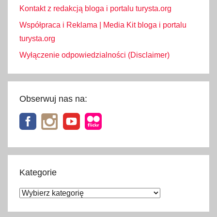
n
Kontakt z redakcją bloga i portalu turysta.org
,
Współpraca i Reklama | Media Kit bloga i portalu
L
turysta.org
i
Wyłączenie odpowiedzialności (Disclaimer)
e
c
h
t
Obserwuj nas na:
e
n
s
t
e
i
Kategorie
n
Kategorie
u
,