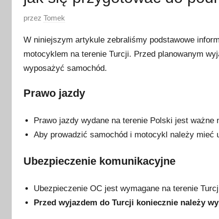
O
przez
Tomek
p
W niniejszym artykule zebraliśmy podstawowe infor
u
motocyklem na terenie Turcji. Przed planowanym wyja
b
wyposażyć samochód.
l
i
Prawo jazdy
k
o
w
Prawo jazdy wydane na terenie Polski jest ważne na
a
Aby prowadzić samochód i motocykl należy mieć u
n
o
Ubezpieczenie komunikacyjne
1
4
Ubezpieczenie OC jest wymagane na terenie Turcj
s
Przed wyjazdem do Turcji koniecznie należy wyr
t