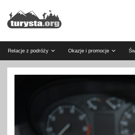
Przejdź
do
treści
Rodzinny
Turysta.org
blog
podróżniczy
Relacje z podróży
Okazje i promocje
Św
i
portal
turystyczny