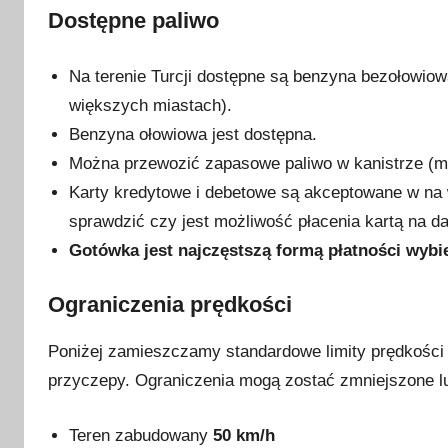
y
Dostępne paliwo
c
z
Na terenie Turcji dostępne są benzyna bezołowiow
n
większych miastach).
i
Benzyna ołowiowa jest dostępna.
a
2
Można przewozić zapasowe paliwo w kanistrze (ma
0
Karty kredytowe i debetowe są akceptowane w na
2
sprawdzić czy jest możliwość płacenia kartą na dan
3
Gotówka jest najczęstszą formą płatności wybi
Ograniczenia prędkości
Poniżej zamieszczamy standardowe limity prędkośc
przyczepy. Ograniczenia mogą zostać zmniejszone 
Teren zabudowany
50 km/h