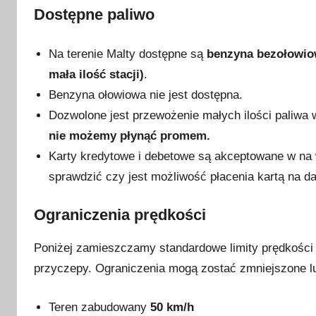
y
Dostępne paliwo
c
z
Na terenie Malty dostępne są
benzyna bezołowio
n
mała ilość stacji)
.
i
Benzyna ołowiowa nie jest dostępna.
a
2
Dozwolone jest przewożenie małych ilości paliwa 
0
nie możemy płynąć promem.
2
Karty kredytowe i debetowe są akceptowane w na
3
sprawdzić czy jest możliwość płacenia kartą na dan
Ograniczenia prędkości
Poniżej zamieszczamy standardowe limity prędkośc
przyczepy. Ograniczenia mogą zostać zmniejszone 
Teren zabudowany
50 km/h