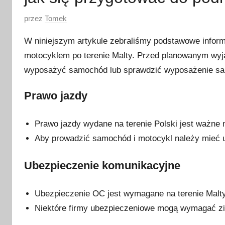
O
przez
Tomek
p
W niniejszym artykule zebraliśmy podstawowe infor
u
motocyklem po terenie Malty. Przed planowanym wyja
b
wyposażyć samochód lub sprawdzić wyposażenie sa
l
i
Prawo jazdy
k
o
w
Prawo jazdy wydane na terenie Polski jest ważne n
a
Aby prowadzić samochód i motocykl należy mieć u
n
o
Ubezpieczenie komunikacyjne
1
5
Ubezpieczenie OC jest wymagane na terenie Malt
s
Niektóre firmy ubezpieczeniowe mogą wymagać zie
t