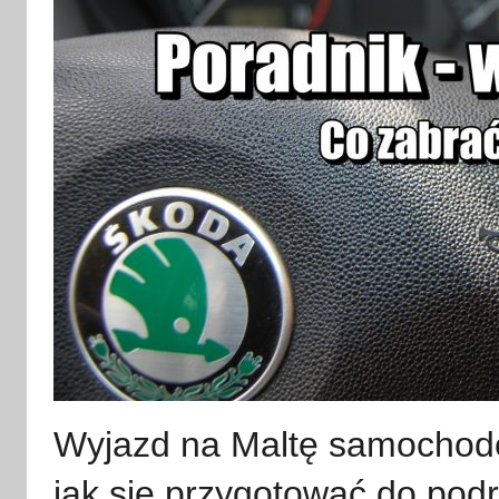
Wyjazd na Maltę samochode
jak się przygotować do pod