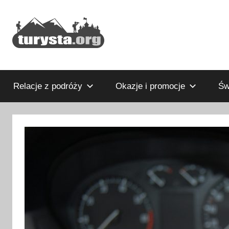
Przejdź
do
treści
Rodzinny
Turysta.org
blog
podróżniczy
Relacje z podróży
Okazje i promocje
Św
i
portal
turystyczny