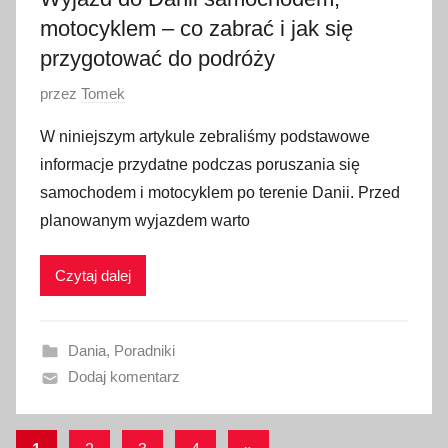
3
motocyklem – co zabrać i jak się
przygotować do podróży
O
przez
Tomek
p
W niniejszym artykule zebraliśmy podstawowe
u
informacje przydatne podczas poruszania się
b
samochodem i motocyklem po terenie Danii. Przed
l
planowanym wyjazdem warto
i
k
Czytaj dalej
o
w
a
Dania
,
Poradniki
n
Dodaj komentarz
o
2
7
Stronicowanie