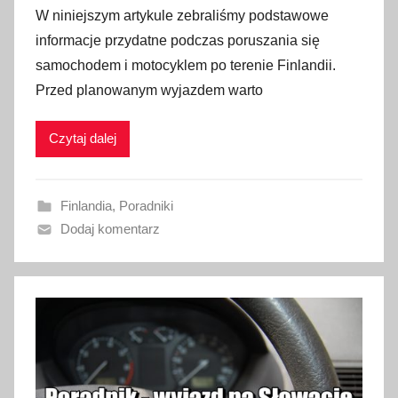
p
W niniejszym artykule zebraliśmy podstawowe
u
informacje przydatne podczas poruszania się
b
samochodem i motocyklem po terenie Finlandii.
l
Przed planowanym wyjazdem warto
i
k
Czytaj dalej
o
w
a
Finlandia
,
Poradniki
n
Dodaj komentarz
o
2
8
s
t
y
c
z