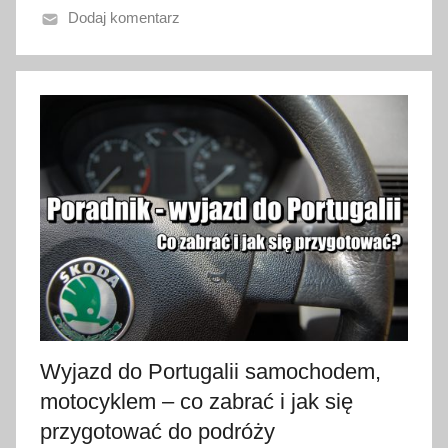
Dodaj komentarz
o
2
9
s
t
y
c
z
n
i
a
2
0
2
Wyjazd do Portugalii samochodem,
3
motocyklem – co zabrać i jak się
przygotować do podróży