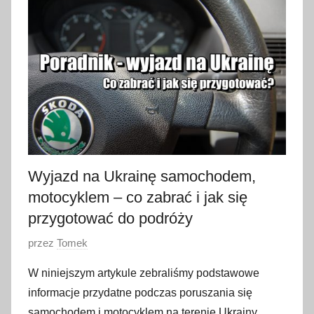
t
y
c
z
n
i
a
2
0
2
Wyjazd na Ukrainę samochodem,
3
motocyklem – co zabrać i jak się
przygotować do podróży
O
przez
Tomek
p
W niniejszym artykule zebraliśmy podstawowe
u
informacje przydatne podczas poruszania się
b
samochodem i motocyklem na terenie Ukrainy.