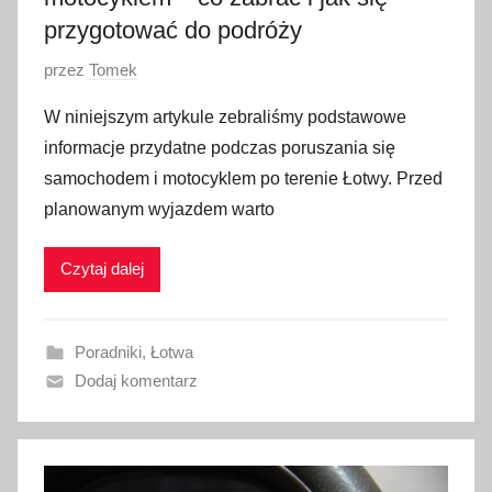
przygotować do podróży
O
przez
Tomek
p
W niniejszym artykule zebraliśmy podstawowe
u
informacje przydatne podczas poruszania się
b
samochodem i motocyklem po terenie Łotwy. Przed
l
planowanym wyjazdem warto
i
k
Czytaj dalej
o
w
a
Poradniki
,
Łotwa
n
Dodaj komentarz
o
3
0
s