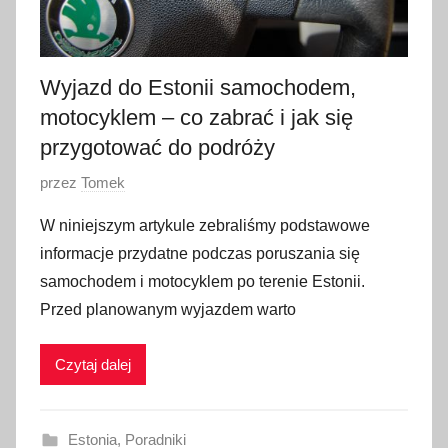
2
0
2
Wyjazd do Estonii samochodem,
3
motocyklem – co zabrać i jak się
przygotować do podróży
O
przez
Tomek
p
W niniejszym artykule zebraliśmy podstawowe
u
informacje przydatne podczas poruszania się
b
samochodem i motocyklem po terenie Estonii.
l
Przed planowanym wyjazdem warto
i
k
Czytaj dalej
o
w
a
Estonia
,
Poradniki
n