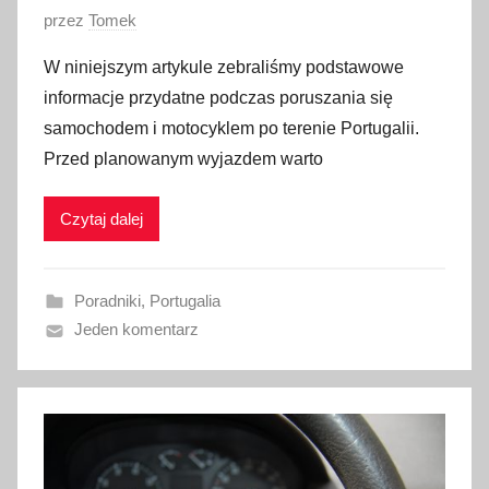
O
przez
Tomek
p
W niniejszym artykule zebraliśmy podstawowe
u
informacje przydatne podczas poruszania się
b
samochodem i motocyklem po terenie Portugalii.
l
Przed planowanym wyjazdem warto
i
k
Czytaj dalej
o
w
a
Poradniki
,
Portugalia
n
Jeden komentarz
o
2
8
s
t
y