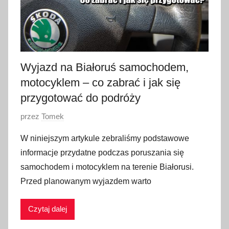
Wyjazd na Białoruś samochodem,
motocyklem – co zabrać i jak się
przygotować do podróży
O
przez
Tomek
p
W niniejszym artykule zebraliśmy podstawowe
u
informacje przydatne podczas poruszania się
b
samochodem i motocyklem na terenie Białorusi.
l
Przed planowanym wyjazdem warto
i
k
Czytaj dalej
o
w