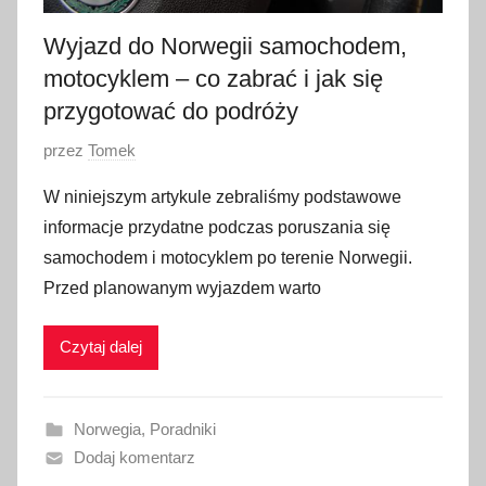
0
2
Wyjazd do Norwegii samochodem,
3
motocyklem – co zabrać i jak się
przygotować do podróży
O
przez
Tomek
p
W niniejszym artykule zebraliśmy podstawowe
u
informacje przydatne podczas poruszania się
b
samochodem i motocyklem po terenie Norwegii.
l
Przed planowanym wyjazdem warto
i
k
Czytaj dalej
o
w
a
Norwegia
,
Poradniki
n
Dodaj komentarz
o