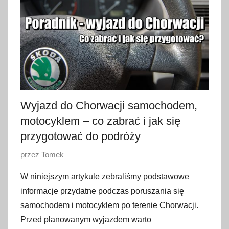
c
z
n
i
a
2
0
2
Wyjazd do Chorwacji samochodem,
3
motocyklem – co zabrać i jak się
przygotować do podróży
O
przez
Tomek
p
W niniejszym artykule zebraliśmy podstawowe
u
informacje przydatne podczas poruszania się
b
samochodem i motocyklem po terenie Chorwacji.
l
Przed planowanym wyjazdem warto
i