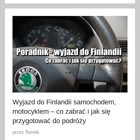
2
8
s
t
y
c
z
n
i
a
2
0
2
Wyjazd do Finlandii samochodem,
3
motocyklem – co zabrać i jak się
przygotować do podróży
O
przez
Tomek