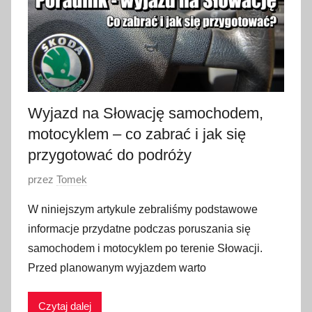
n
i
a
2
0
2
Wyjazd na Słowację samochodem,
3
motocyklem – co zabrać i jak się
przygotować do podróży
O
przez
Tomek
p
W niniejszym artykule zebraliśmy podstawowe
u
informacje przydatne podczas poruszania się
b
samochodem i motocyklem po terenie Słowacji.
l
Przed planowanym wyjazdem warto
i
k
Czytaj dalej
o