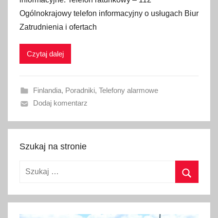
b
Ogólnokrajowy telefon informacyjny o usługach Biur
l
Zatrudnienia i ofertach
i
k
Czytaj dalej
o
w
a
Finlandia
,
Poradniki
,
Telefony alarmowe
n
Dodaj komentarz
o
1
4
g
Szukaj na stronie
r
Szukaj:
u
d
Szukaj
n
i