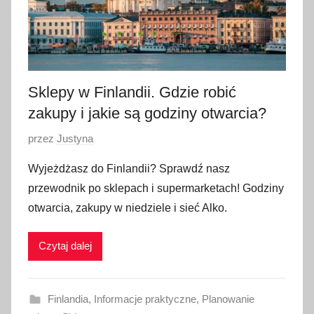
Sklepy w Finlandii. Gdzie robić
zakupy i jakie są godziny otwarcia?
O
przez
Justyna
p
Wyjeżdżasz do Finlandii? Sprawdź nasz
u
przewodnik po sklepach i supermarketach! Godziny
b
otwarcia, zakupy w niedziele i sieć Alko.
l
i
Czytaj dalej
k
o
w
Finlandia
,
Informacje praktyczne
,
Planowanie
a