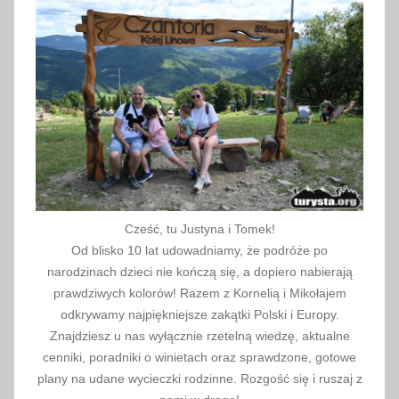
a
2
0
2
1
Cześć, tu Justyna i Tomek!
Od blisko 10 lat udowadniamy, że podróże po
narodzinach dzieci nie kończą się, a dopiero nabierają
prawdziwych kolorów! Razem z Kornelią i Mikołajem
odkrywamy najpiękniejsze zakątki Polski i Europy.
Znajdziesz u nas wyłącznie rzetelną wiedzę, aktualne
cenniki, poradniki o winietach oraz sprawdzone, gotowe
plany na udane wycieczki rodzinne. Rozgość się i ruszaj z