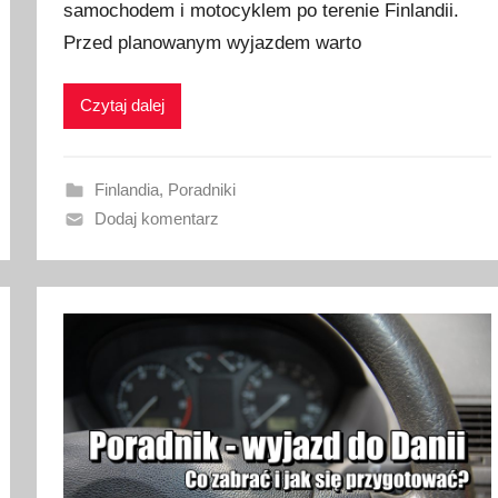
samochodem i motocyklem po terenie Finlandii.
l
i
Przed planowanym wyjazdem warto
k
o
Czytaj dalej
w
a
n
Finlandia
,
Poradniki
o
Dodaj komentarz
2
8
s
t
y
c
z
n
i