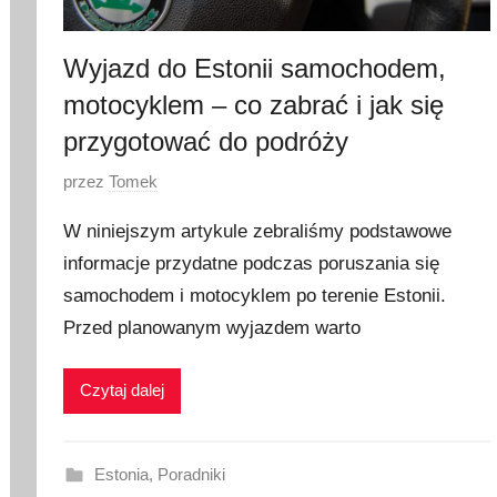
2
3
Wyjazd do Estonii samochodem,
motocyklem – co zabrać i jak się
przygotować do podróży
O
przez
Tomek
p
W niniejszym artykule zebraliśmy podstawowe
u
informacje przydatne podczas poruszania się
b
samochodem i motocyklem po terenie Estonii.
l
i
Przed planowanym wyjazdem warto
k
o
Czytaj dalej
w
a
n
Estonia
,
Poradniki