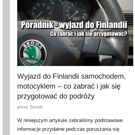
y
c
z
n
i
a
2
0
2
3
Wyjazd do Finlandii samochodem,
motocyklem – co zabrać i jak się
przygotować do podróży
O
przez
Tomek
p
W niniejszym artykule zebraliśmy podstawowe
u
informacje przydatne podczas poruszania się
b