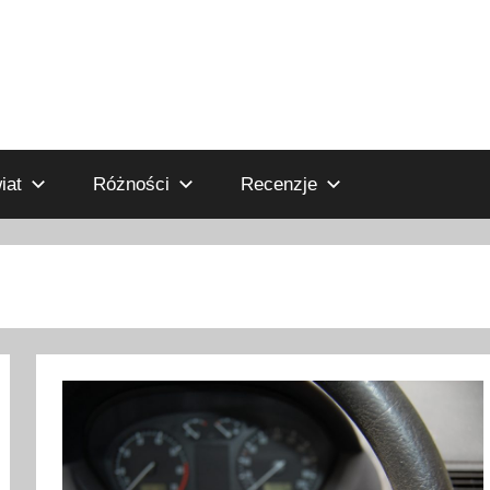
iat
Różności
Recenzje