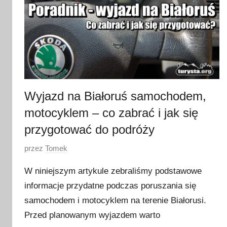
Wyjazd na Białoruś samochodem,
motocyklem – co zabrać i jak się
przygotować do podróży
O
przez
Tomek
p
W niniejszym artykule zebraliśmy podstawowe
u
informacje przydatne podczas poruszania się
b
samochodem i motocyklem na terenie Białorusi.
l
i
Przed planowanym wyjazdem warto