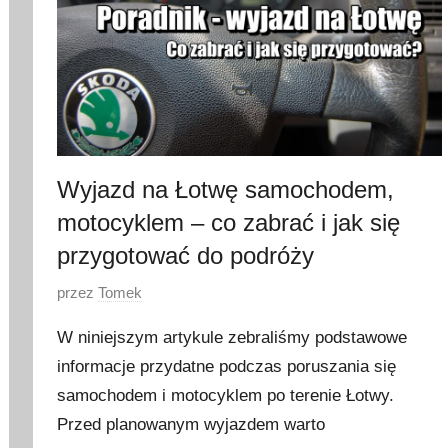
Wyjazd na Łotwę samochodem,
motocyklem – co zabrać i jak się
przygotować do podróży
O
przez
Tomek
p
W niniejszym artykule zebraliśmy podstawowe
u
informacje przydatne podczas poruszania się
b
samochodem i motocyklem po terenie Łotwy.
l
i
Przed planowanym wyjazdem warto