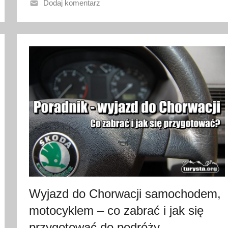
o
Dodaj komentarz
2
9
s
t
y
c
z
n
i
a
2
0
2
3
Wyjazd do Chorwacji samochodem,
motocyklem – co zabrać i jak się
przygotować do podróży