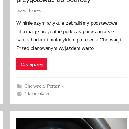
O
przez
Tomek
p
W niniejszym artykule zebraliśmy podstawowe
u
informacje przydatne podczas poruszania się
b
samochodem i motocyklem po terenie Chorwacji.
l
i
Przed planowanym wyjazdem warto
k
o
Czytaj dalej
w
a
n
Chorwacja
,
Poradniki
o
4 komentarze
2
8
s
t