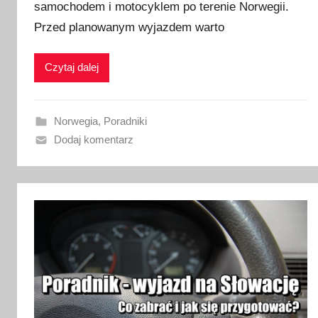
samochodem i motocyklem po terenie Norwegii.
l
i
Przed planowanym wyjazdem warto
k
o
Czytaj dalej
w
a
n
Norwegia
,
Poradniki
o
Dodaj komentarz
2
8
s
t
y
c
z
n
i