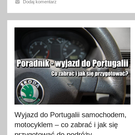
o
Dodaj komentarz
2
9
s
t
y
c
z
n
i
a
2
0
2
3
Wyjazd do Portugalii samochodem,
motocyklem – co zabrać i jak się
przygotować do podróży