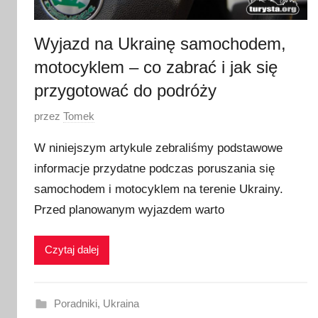
2
3
Wyjazd na Ukrainę samochodem,
motocyklem – co zabrać i jak się
przygotować do podróży
O
przez
Tomek
p
W niniejszym artykule zebraliśmy podstawowe
u
informacje przydatne podczas poruszania się
b
samochodem i motocyklem na terenie Ukrainy.
l
i
Przed planowanym wyjazdem warto
k
o
Czytaj dalej
w
a
n
Poradniki
,
Ukraina