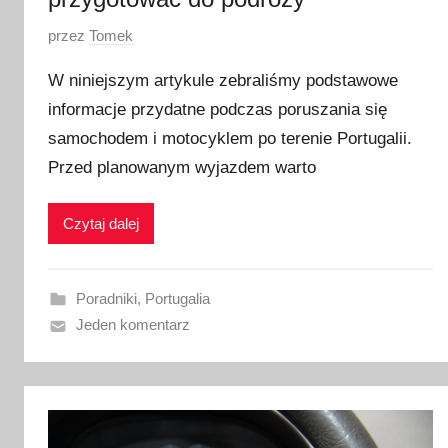
O
przez
Tomek
p
W niniejszym artykule zebraliśmy podstawowe
u
informacje przydatne podczas poruszania się
b
samochodem i motocyklem po terenie Portugalii.
l
i
Przed planowanym wyjazdem warto
k
o
Czytaj dalej
w
a
n
Poradniki
,
Portugalia
o
Jeden komentarz
2
8
s
t