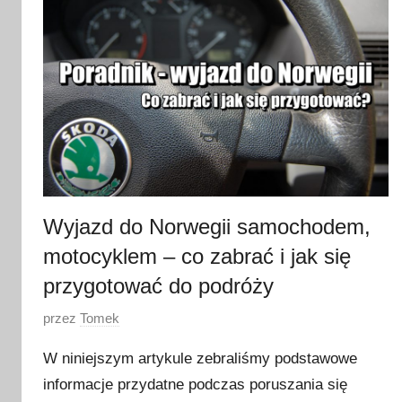
y
c
z
n
i
a
2
0
2
3
Wyjazd do Norwegii samochodem,
motocyklem – co zabrać i jak się
przygotować do podróży
O
przez
Tomek
p
W niniejszym artykule zebraliśmy podstawowe
u
informacje przydatne podczas poruszania się
b