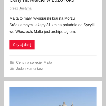
O
przez
Justyna
p
Malta to mały, wyspiarski kraj na Morzu
u
Śródziemnym, leżący 81 km na południe od Sycylii
b
we Włoszech. Malta jest archipelagiem,
l
i
Czytaj dalej
k
o
w
Ceny na świecie
,
Malta
a
Jeden komentarz
n
o
9
s
t
y