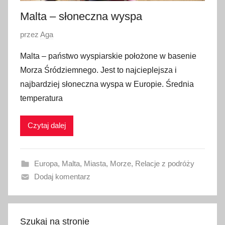
1
Malta – słoneczna wyspa
8
O
przez
Aga
p
Malta – państwo wyspiarskie położone w basenie
u
Morza Śródziemnego. Jest to najcieplejsza i
b
najbardziej słoneczna wyspa w Europie. Średnia
l
temperatura
i
k
Czytaj dalej
o
w
a
Europa
,
Malta
,
Miasta
,
Morze
,
Relacje z podróży
n
Dodaj komentarz
o
4
l
i
Szukaj na stronie