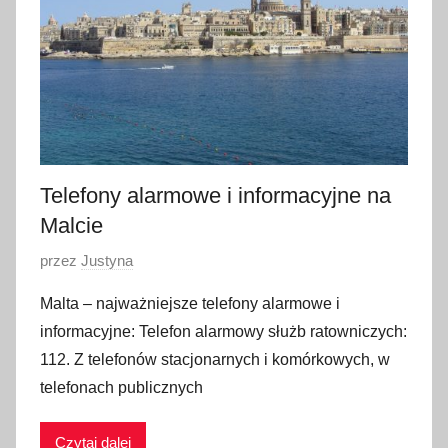
c
z
n
i
a
2
0
2
Telefony alarmowe i informacyjne na
3
Malcie
O
przez
Justyna
p
Malta – najważniejsze telefony alarmowe i
u
informacyjne: Telefon alarmowy służb ratowniczych:
b
112. Z telefonów stacjonarnych i komórkowych, w
l
telefonach publicznych
i
k
Czytaj dalej
o