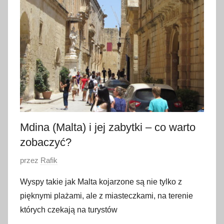
a
ź
d
z
i
e
r
n
i
k
Mdina (Malta) i jej zabytki – co warto
a
zobaczyć?
2
O
przez
Rafik
0
p
1
Wyspy takie jak Malta kojarzone są nie tylko z
u
8
pięknymi plażami, ale z miasteczkami, na terenie
b
których czekają na turystów
l