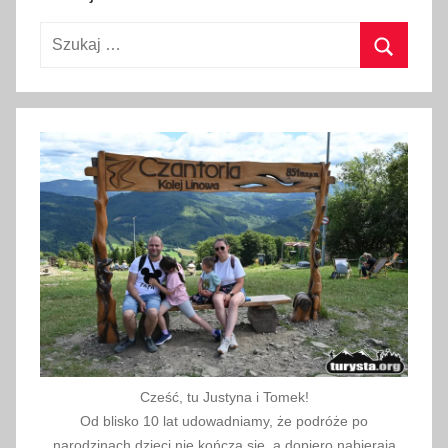
p
Szukaj:
c
a
Szukaj
2
0
1
8
Cześć, tu Justyna i Tomek!
Od blisko 10 lat udowadniamy, że podróże po
narodzinach dzieci nie kończą się, a dopiero nabierają