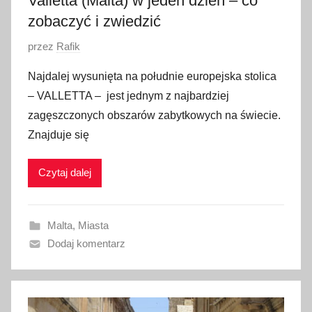
Valletta (Malta) w jeden dzień – co
zobaczyć i zwiedzić
O
przez
Rafik
p
Najdalej wysunięta na południe europejska stolica
u
– VALLETTA – jest jednym z najbardziej
b
zagęszczonych obszarów zabytkowych na świecie.
l
Znajduje się
i
k
Czytaj dalej
o
w
a
Malta
,
Miasta
n
Dodaj komentarz
o
1
8
p