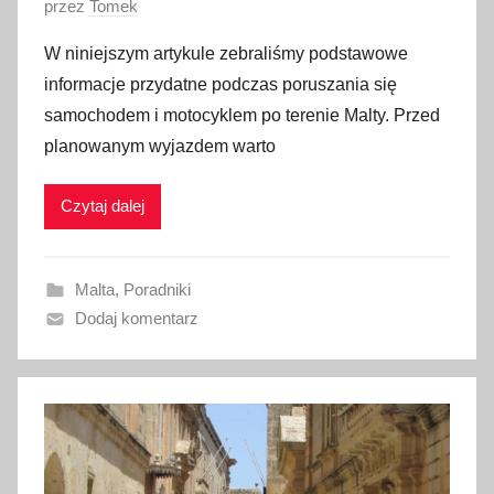
O
przez
Tomek
p
W niniejszym artykule zebraliśmy podstawowe
u
informacje przydatne podczas poruszania się
b
samochodem i motocyklem po terenie Malty. Przed
l
planowanym wyjazdem warto
i
k
Czytaj dalej
o
w
a
Malta
,
Poradniki
n
Dodaj komentarz
o
1
5
s
t
y
c