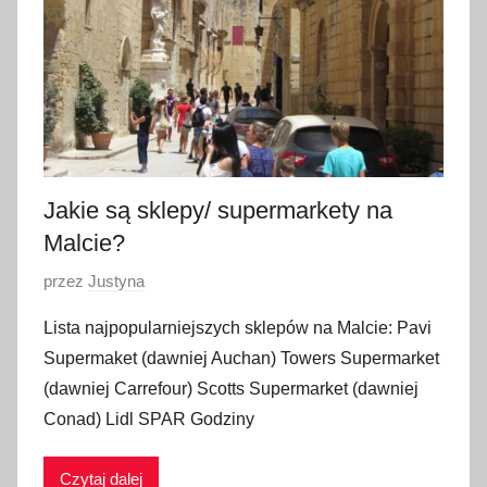
z
n
i
a
2
0
2
Jakie są sklepy/ supermarkety na
3
Malcie?
O
przez
Justyna
p
Lista najpopularniejszych sklepów na Malcie: Pavi
u
Supermaket (dawniej Auchan) Towers Supermarket
b
(dawniej Carrefour) Scotts Supermarket (dawniej
l
Conad) Lidl SPAR Godziny
i
k
Czytaj dalej
o