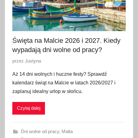
Święta na Malcie 2026 i 2027. Kiedy
wypadają dni wolne od pracy?
O
przez
Justyna
p
Aż 14 dni wolnych i huczne festy? Sprawdź
u
kalendarz świąt na Malcie w latach 2026/2027 i
b
zaplanuj idealny urlop w słońcu.
l
i
Czytaj dalej
k
o
w
Dni wolne od pracy
,
Malta
a