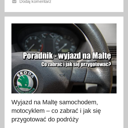
Dodaj komentarz
n
o
3
0
c
z
e
r
w
c
a
2
0
2
Wyjazd na Maltę samochodem,
6
motocyklem – co zabrać i jak się
przygotować do podróży