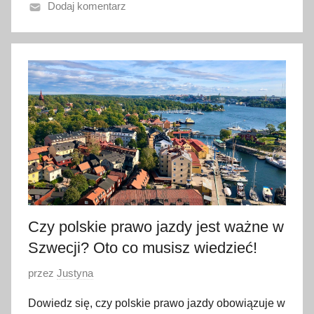
Dodaj komentarz
n
o
1
6
l
i
p
c
a
2
0
2
Czy polskie prawo jazdy jest ważne w
6
Szwecji? Oto co musisz wiedzieć!
O
przez
Justyna
p
Dowiedz się, czy polskie prawo jazdy obowiązuje w
u