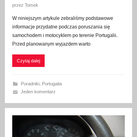
O
przez
Tomek
p
W niniejszym artykule zebraliśmy podstawowe
u
informacje przydatne podczas poruszania się
b
samochodem i motocyklem po terenie Portugalii.
l
Przed planowanym wyjazdem warto
i
k
Czytaj dalej
o
w
a
Poradniki
,
Portugalia
n
Jeden komentarz
o
2
8
s
t
y