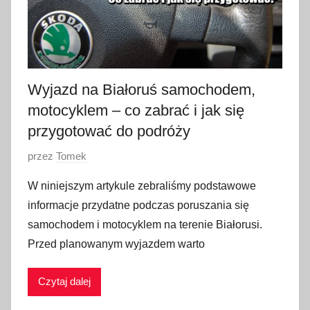
i
a
2
0
2
Wyjazd na Białoruś samochodem,
4
motocyklem – co zabrać i jak się
przygotować do podróży
O
przez
Tomek
p
W niniejszym artykule zebraliśmy podstawowe
u
informacje przydatne podczas poruszania się
b
samochodem i motocyklem na terenie Białorusi.
l
Przed planowanym wyjazdem warto
i
k
Czytaj dalej
o
w