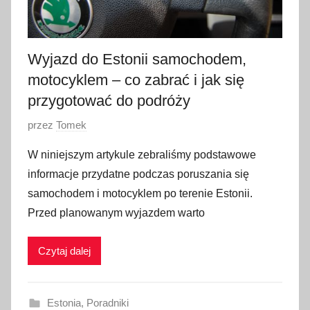
2
0
2
Wyjazd do Estonii samochodem,
3
motocyklem – co zabrać i jak się
przygotować do podróży
O
przez
Tomek
p
W niniejszym artykule zebraliśmy podstawowe
u
informacje przydatne podczas poruszania się
b
samochodem i motocyklem po terenie Estonii.
l
Przed planowanym wyjazdem warto
i
k
Czytaj dalej
o
w
a
Estonia
,
Poradniki
n