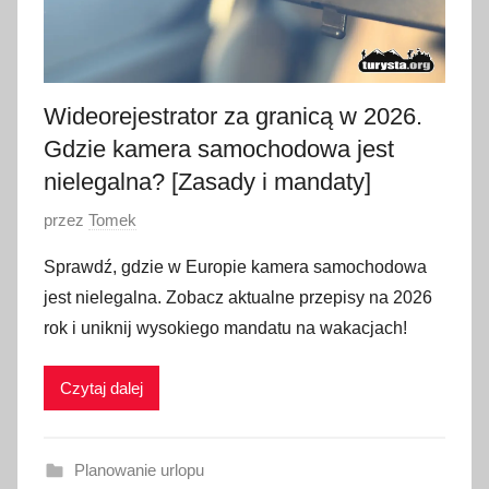
Wideorejestrator za granicą w 2026.
Gdzie kamera samochodowa jest
nielegalna? [Zasady i mandaty]
O
przez
Tomek
p
Sprawdź, gdzie w Europie kamera samochodowa
u
jest nielegalna. Zobacz aktualne przepisy na 2026
b
rok i uniknij wysokiego mandatu na wakacjach!
l
i
Czytaj dalej
k
o
w
Planowanie urlopu
a