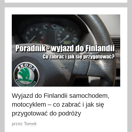
2
8
s
t
y
c
z
n
i
a
2
0
2
Wyjazd do Finlandii samochodem,
3
motocyklem – co zabrać i jak się
przygotować do podróży
O
przez
Tomek
p