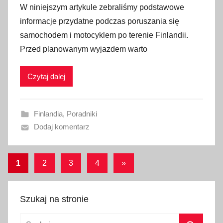
W niniejszym artykule zebraliśmy podstawowe
u
informacje przydatne podczas poruszania się
b
samochodem i motocyklem po terenie Finlandii.
l
Przed planowanym wyjazdem warto
i
k
Czytaj dalej
o
w
a
Finlandia
,
Poradniki
n
Dodaj komentarz
o
2
8
Stronicowanie
Następne
1
2
3
4
»
s
wpisy
wpisów
t
y
Szukaj na stronie
c
z
Szukaj: