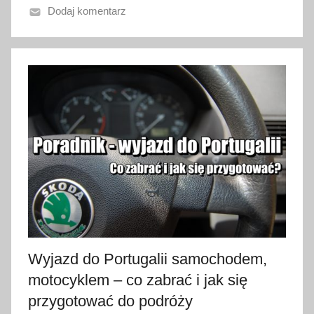
Dodaj komentarz
o
2
9
s
t
y
c
z
n
i
a
2
0
2
Wyjazd do Portugalii samochodem,
3
motocyklem – co zabrać i jak się
przygotować do podróży