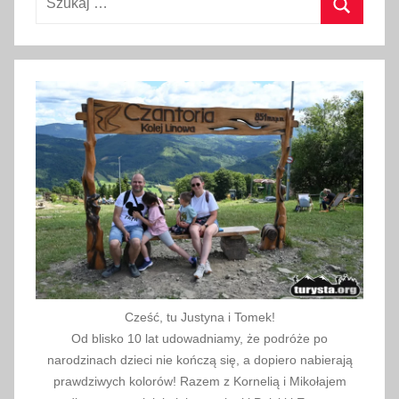
n
Szukaj
i
a
2
0
2
3
Cześć, tu Justyna i Tomek!
Od blisko 10 lat udowadniamy, że podróże po
narodzinach dzieci nie kończą się, a dopiero nabierają
prawdziwych kolorów! Razem z Kornelią i Mikołajem