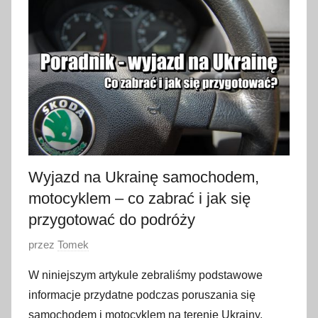
t
y
c
z
n
i
a
2
0
2
Wyjazd na Ukrainę samochodem,
3
motocyklem – co zabrać i jak się
przygotować do podróży
O
przez
Tomek
p
W niniejszym artykule zebraliśmy podstawowe
u
informacje przydatne podczas poruszania się
b
samochodem i motocyklem na terenie Ukrainy.