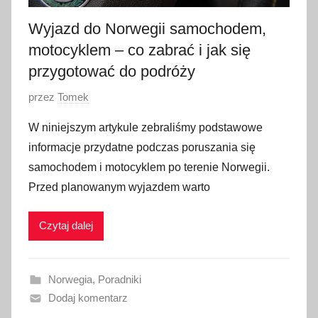
0
2
Wyjazd do Norwegii samochodem,
3
motocyklem – co zabrać i jak się
przygotować do podróży
O
przez
Tomek
p
W niniejszym artykule zebraliśmy podstawowe
u
informacje przydatne podczas poruszania się
b
samochodem i motocyklem po terenie Norwegii.
l
Przed planowanym wyjazdem warto
i
k
Czytaj dalej
o
w
a
Norwegia
,
Poradniki
n
Dodaj komentarz
o