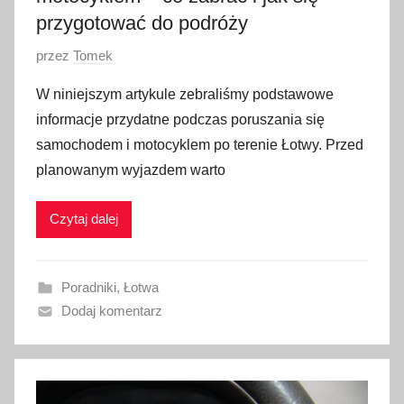
przygotować do podróży
O
przez
Tomek
p
W niniejszym artykule zebraliśmy podstawowe
u
informacje przydatne podczas poruszania się
b
samochodem i motocyklem po terenie Łotwy. Przed
l
planowanym wyjazdem warto
i
k
Czytaj dalej
o
w
a
Poradniki
,
Łotwa
n
Dodaj komentarz
o
3
0
s