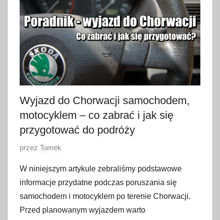
c
z
n
i
a
2
0
2
Wyjazd do Chorwacji samochodem,
3
motocyklem – co zabrać i jak się
przygotować do podróży
O
przez
Tomek
p
W niniejszym artykule zebraliśmy podstawowe
u
informacje przydatne podczas poruszania się
b
samochodem i motocyklem po terenie Chorwacji.
l
Przed planowanym wyjazdem warto
i