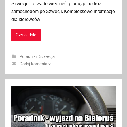
Szwecji i co warto wiedzieć, planując podróż
b
samochodem po Szwecji. Kompleksowe informacje
l
dla kierowców!
i
k
Czytaj dalej
o
w
a
Poradniki
,
Szwecja
n
Dodaj komentarz
o
1
6
k
w
i
e
t
n