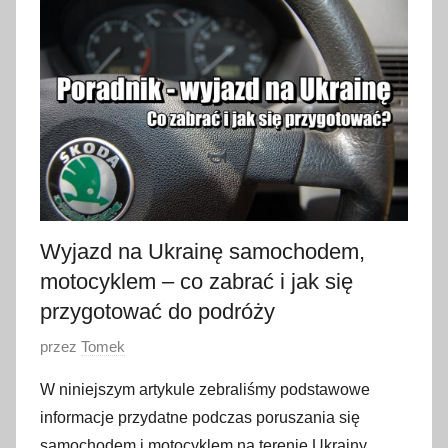
t
y
c
z
n
i
a
2
0
2
Wyjazd na Ukrainę samochodem,
3
motocyklem – co zabrać i jak się
przygotować do podróży
O
przez
Tomek
p
W niniejszym artykule zebraliśmy podstawowe
u
informacje przydatne podczas poruszania się
b
samochodem i motocyklem na terenie Ukrainy.