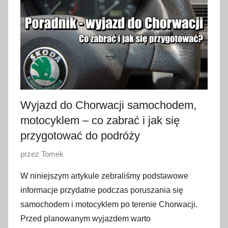
c
z
n
i
a
2
0
2
Wyjazd do Chorwacji samochodem,
3
motocyklem – co zabrać i jak się
przygotować do podróży
O
przez
Tomek
p
W niniejszym artykule zebraliśmy podstawowe
u
informacje przydatne podczas poruszania się
b
samochodem i motocyklem po terenie Chorwacji.
l
Przed planowanym wyjazdem warto
i