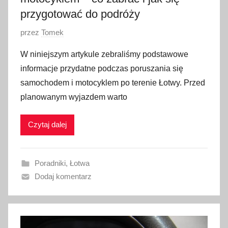
przygotować do podróży
O
przez
Tomek
p
W niniejszym artykule zebraliśmy podstawowe
u
informacje przydatne podczas poruszania się
b
samochodem i motocyklem po terenie Łotwy. Przed
l
planowanym wyjazdem warto
i
k
Czytaj dalej
o
w
a
Poradniki
,
Łotwa
n
Dodaj komentarz
o
3
0
s