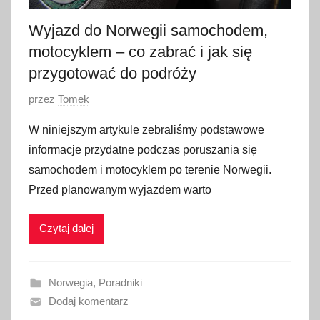
0
2
Wyjazd do Norwegii samochodem,
3
motocyklem – co zabrać i jak się
przygotować do podróży
O
przez
Tomek
p
W niniejszym artykule zebraliśmy podstawowe
u
informacje przydatne podczas poruszania się
b
samochodem i motocyklem po terenie Norwegii.
l
Przed planowanym wyjazdem warto
i
k
Czytaj dalej
o
w
a
Norwegia
,
Poradniki
n
Dodaj komentarz
o