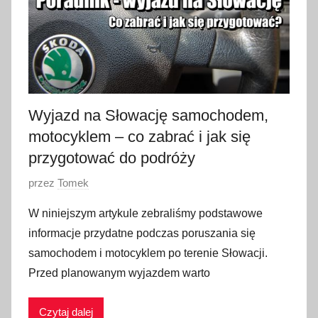
n
i
a
2
0
2
Wyjazd na Słowację samochodem,
3
motocyklem – co zabrać i jak się
przygotować do podróży
O
przez
Tomek
p
W niniejszym artykule zebraliśmy podstawowe
u
informacje przydatne podczas poruszania się
b
samochodem i motocyklem po terenie Słowacji.
l
Przed planowanym wyjazdem warto
i
k
Czytaj dalej
o