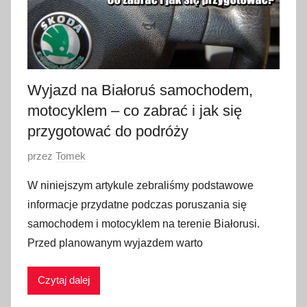
Wyjazd na Białoruś samochodem,
motocyklem – co zabrać i jak się
przygotować do podróży
O
przez
Tomek
p
W niniejszym artykule zebraliśmy podstawowe
u
informacje przydatne podczas poruszania się
b
samochodem i motocyklem na terenie Białorusi.
l
Przed planowanym wyjazdem warto
i
k
Czytaj dalej
o
w