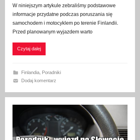
p
W niniejszym artykule zebraliśmy podstawowe
u
informacje przydatne podczas poruszania się
b
samochodem i motocyklem po terenie Finlandii.
l
Przed planowanym wyjazdem warto
i
k
Czytaj dalej
o
w
a
Finlandia
,
Poradniki
n
Dodaj komentarz
o
2
8
s
t
y
c
z