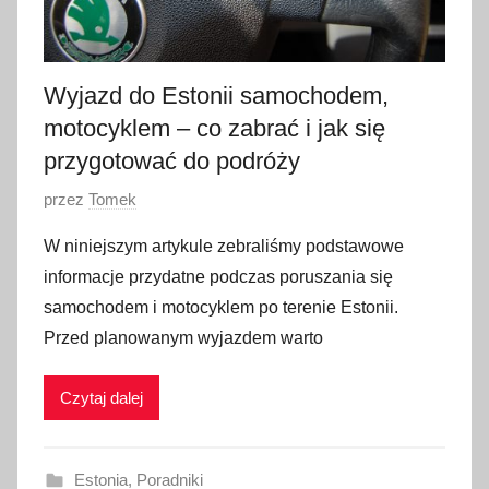
2
0
2
Wyjazd do Estonii samochodem,
3
motocyklem – co zabrać i jak się
przygotować do podróży
O
przez
Tomek
p
W niniejszym artykule zebraliśmy podstawowe
u
informacje przydatne podczas poruszania się
b
samochodem i motocyklem po terenie Estonii.
l
Przed planowanym wyjazdem warto
i
k
Czytaj dalej
o
w
a
Estonia
,
Poradniki
n