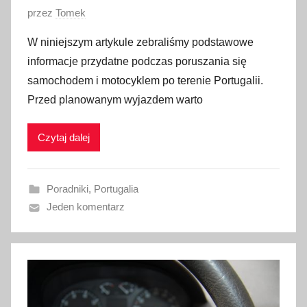
O
przez
Tomek
p
W niniejszym artykule zebraliśmy podstawowe
u
informacje przydatne podczas poruszania się
b
samochodem i motocyklem po terenie Portugalii.
l
Przed planowanym wyjazdem warto
i
k
Czytaj dalej
o
w
a
Poradniki
,
Portugalia
n
Jeden komentarz
o
2
8
s
t
y