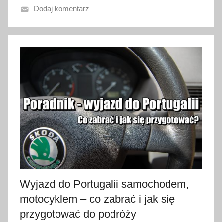
Dodaj komentarz
o
2
9
s
t
y
c
z
n
i
a
2
0
2
Wyjazd do Portugalii samochodem,
3
motocyklem – co zabrać i jak się
przygotować do podróży