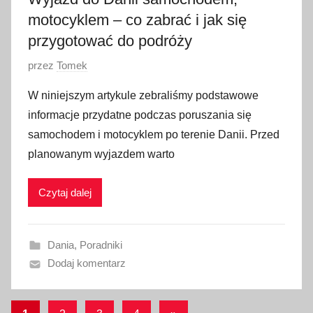
3
motocyklem – co zabrać i jak się
przygotować do podróży
O
przez
Tomek
p
W niniejszym artykule zebraliśmy podstawowe
u
informacje przydatne podczas poruszania się
b
samochodem i motocyklem po terenie Danii. Przed
l
planowanym wyjazdem warto
i
k
Czytaj dalej
o
w
a
Dania
,
Poradniki
n
Dodaj komentarz
o
2
7
Stronicowanie