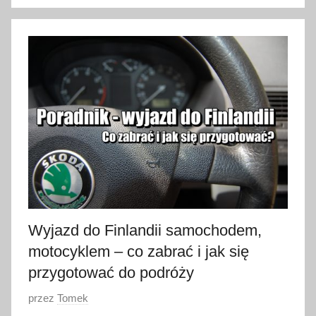
2
8
s
t
y
c
z
n
i
a
2
0
2
Wyjazd do Finlandii samochodem,
3
motocyklem – co zabrać i jak się
przygotować do podróży
O
przez
Tomek