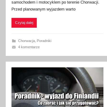
samochodem i motocyklem po terenie Chorwacji.
l
i
Przed planowanym wyjazdem warto
k
o
Czytaj dalej
w
a
n
Chorwacja
,
Poradniki
o
4 komentarze
2
8
s
t
y
c
z
n
i