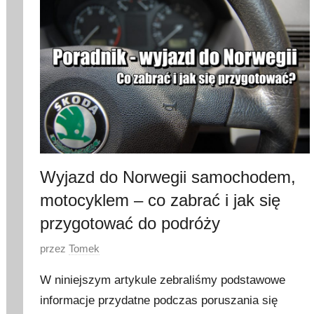
y
c
z
n
i
a
2
0
2
3
Wyjazd do Norwegii samochodem,
motocyklem – co zabrać i jak się
przygotować do podróży
O
przez
Tomek
p
W niniejszym artykule zebraliśmy podstawowe
u
informacje przydatne podczas poruszania się
b