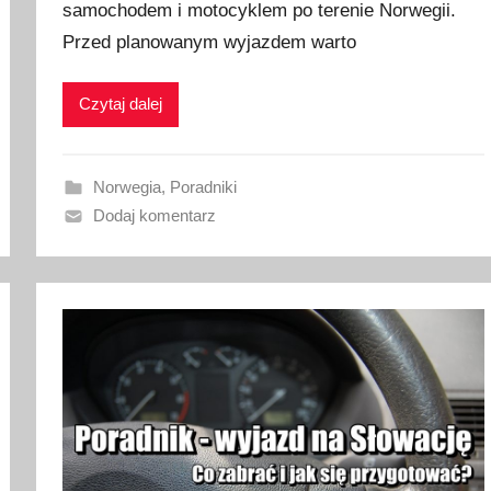
samochodem i motocyklem po terenie Norwegii.
l
i
Przed planowanym wyjazdem warto
k
o
Czytaj dalej
w
a
n
Norwegia
,
Poradniki
o
Dodaj komentarz
2
8
s
t
y
c
z
n
i