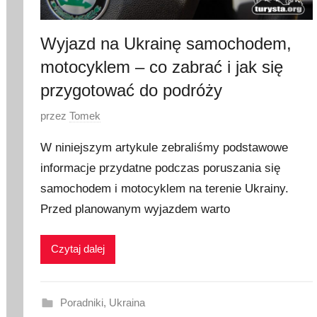
2
3
Wyjazd na Ukrainę samochodem,
motocyklem – co zabrać i jak się
przygotować do podróży
O
przez
Tomek
p
W niniejszym artykule zebraliśmy podstawowe
u
informacje przydatne podczas poruszania się
b
samochodem i motocyklem na terenie Ukrainy.
l
i
Przed planowanym wyjazdem warto
k
o
Czytaj dalej
w
a
n
Poradniki
,
Ukraina