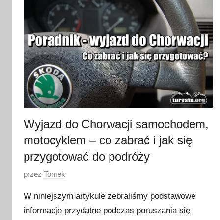
y
c
z
n
i
a
2
0
2
3
Wyjazd do Chorwacji samochodem,
motocyklem – co zabrać i jak się
przygotować do podróży
O
przez
Tomek
p
W niniejszym artykule zebraliśmy podstawowe
u
informacje przydatne podczas poruszania się
b