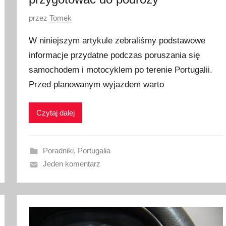
O
przez
Tomek
p
W niniejszym artykule zebraliśmy podstawowe
u
informacje przydatne podczas poruszania się
b
samochodem i motocyklem po terenie Portugalii.
l
i
Przed planowanym wyjazdem warto
k
o
Czytaj dalej
w
a
n
Poradniki
,
Portugalia
o
Jeden komentarz
2
8
s
t