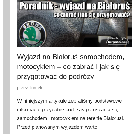
Wyjazd na Białoruś samochodem,
motocyklem – co zabrać i jak się
przygotować do podróży
O
przez
Tomek
p
W niniejszym artykule zebraliśmy podstawowe
u
informacje przydatne podczas poruszania się
b
samochodem i motocyklem na terenie Białorusi.
l
i
Przed planowanym wyjazdem warto