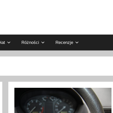
iat
Różności
Recenzje