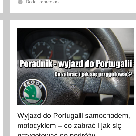
o
Dodaj komentarz
2
9
s
t
y
c
z
n
i
a
2
0
2
3
Wyjazd do Portugalii samochodem,
motocyklem – co zabrać i jak się
przygotować do podróży