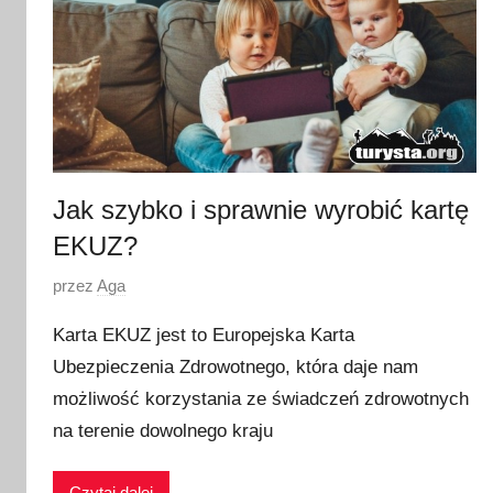
Jak szybko i sprawnie wyrobić kartę
EKUZ?
O
przez
Aga
p
Karta EKUZ jest to Europejska Karta
u
Ubezpieczenia Zdrowotnego, która daje nam
b
możliwość korzystania ze świadczeń zdrowotnych
l
i
na terenie dowolnego kraju
k
o
Czytaj dalej