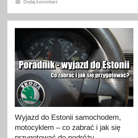
o
Dodaj komentarz
3
0
s
t
y
c
z
n
i
a
2
0
2
3
Wyjazd do Estonii samochodem,
motocyklem – co zabrać i jak się
przygotować do podróży