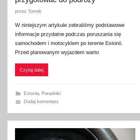
O
przez
Tomek
p
W niniejszym artykule zebraliśmy podstawowe
u
informacje przydatne podczas poruszania się
b
samochodem i motocyklem po terenie Estonii.
l
i
Przed planowanym wyjazdem warto
k
o
Czytaj dalej
w
a
n
Estonia
,
Poradniki
o
Dodaj komentarz
2
9
s
t