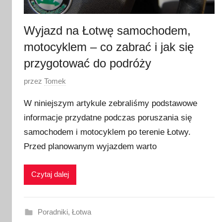
Wyjazd na Łotwę samochodem,
motocyklem – co zabrać i jak się
przygotować do podróży
O
przez
Tomek
p
W niniejszym artykule zebraliśmy podstawowe
u
informacje przydatne podczas poruszania się
b
samochodem i motocyklem po terenie Łotwy.
l
i
Przed planowanym wyjazdem warto
k
o
Czytaj dalej
w
a
n
Poradniki
,
Łotwa