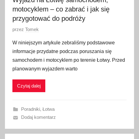
3
motocyklem – co zabrać i jak się
przygotować do podróży
O
przez
Tomek
p
W niniejszym artykule zebraliśmy podstawowe
u
informacje przydatne podczas poruszania się
b
samochodem i motocyklem po terenie Łotwy. Przed
l
planowanym wyjazdem warto
i
k
Czytaj dalej
o
w
a
Poradniki
,
Łotwa
n
Dodaj komentarz
o
3
0