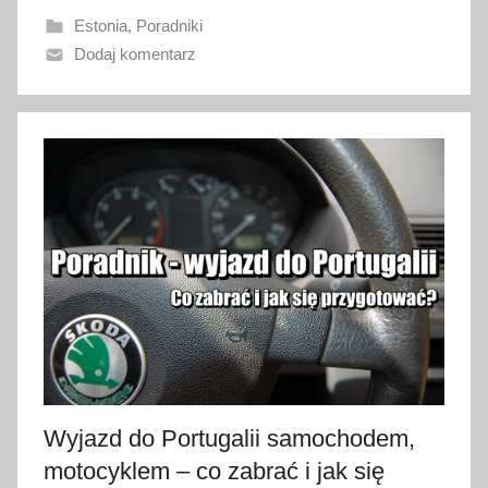
a
Estonia
,
Poradniki
n
Dodaj komentarz
o
2
9
s
t
y
c
z
n
i
a
2
0
2
Wyjazd do Portugalii samochodem,
3
motocyklem – co zabrać i jak się