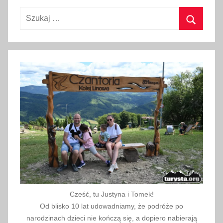
z
Szukaj:
n
Szukaj
i
a
2
0
2
3
Cześć, tu Justyna i Tomek!
Od blisko 10 lat udowadniamy, że podróże po
narodzinach dzieci nie kończą się, a dopiero nabierają