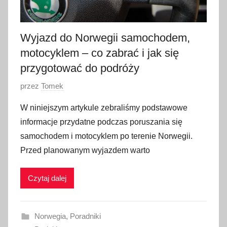
2
0
2
Wyjazd do Norwegii samochodem,
3
motocyklem – co zabrać i jak się
przygotować do podróży
O
przez
Tomek
p
W niniejszym artykule zebraliśmy podstawowe
u
informacje przydatne podczas poruszania się
b
samochodem i motocyklem po terenie Norwegii.
l
Przed planowanym wyjazdem warto
i
k
Czytaj dalej
o
w
a
Norwegia
,
Poradniki
n