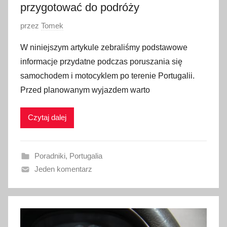
przygotować do podróży
O
przez
Tomek
p
W niniejszym artykule zebraliśmy podstawowe
u
informacje przydatne podczas poruszania się
b
samochodem i motocyklem po terenie Portugalii.
l
Przed planowanym wyjazdem warto
i
k
Czytaj dalej
o
w
a
Poradniki
,
Portugalia
n
Jeden komentarz
o
2
8
s
t