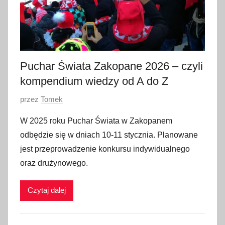
Puchar Świata Zakopane 2026 – czyli
kompendium wiedzy od A do Z
O
przez
Tomek
p
W 2025 roku Puchar Świata w Zakopanem
u
odbędzie się w dniach 10-11 stycznia. Planowane
b
jest przeprowadzenie konkursu indywidualnego
l
oraz drużynowego.
i
k
Czytaj dalej
o
w
a