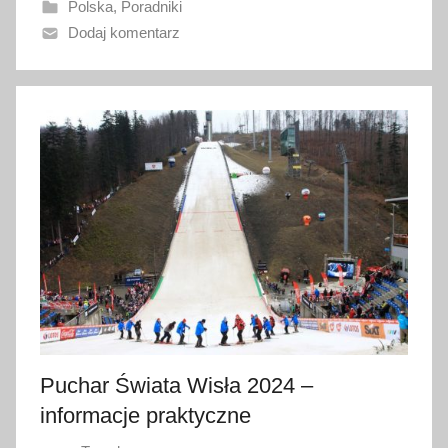
Polska
,
Poradniki
n
Dodaj komentarz
o
1
0
s
t
y
c
z
n
i
a
2
0
2
Puchar Świata Wisła 2024 –
6
informacje praktyczne