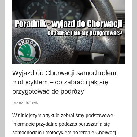
y
c
z
n
i
a
2
0
2
Wyjazd do Chorwacji samochodem,
3
motocyklem – co zabrać i jak się
przygotować do podróży
O
przez
Tomek
p
W niniejszym artykule zebraliśmy podstawowe
u
informacje przydatne podczas poruszania się
b
samochodem i motocyklem po terenie Chorwacji.
l