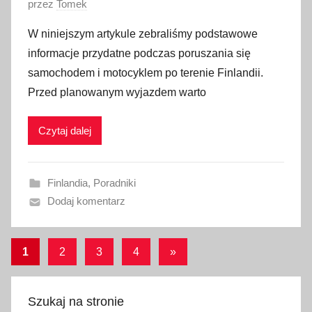
O
przez
Tomek
p
W niniejszym artykule zebraliśmy podstawowe
u
informacje przydatne podczas poruszania się
b
samochodem i motocyklem po terenie Finlandii.
l
Przed planowanym wyjazdem warto
i
k
Czytaj dalej
o
w
a
Finlandia
,
Poradniki
n
Dodaj komentarz
o
2
8
Stronicowanie
Następne
1
2
3
4
»
s
wpisy
wpisów
t
y
Szukaj na stronie
c