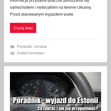
informacje przydatne podczas poruszania się
b
samochodem i motocyklem na terenie Ukrainy.
l
Przed planowanym wyjazdem warto
i
k
Czytaj dalej
o
w
a
Poradniki
,
Ukraina
n
Dodaj komentarz
o
2
9
s
t
y
c
z
n