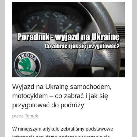
s
t
y
c
z
n
i
a
2
0
2
Wyjazd na Ukrainę samochodem,
3
motocyklem – co zabrać i jak się
przygotować do podróży
O
przez
Tomek
p
W niniejszym artykule zebraliśmy podstawowe
u