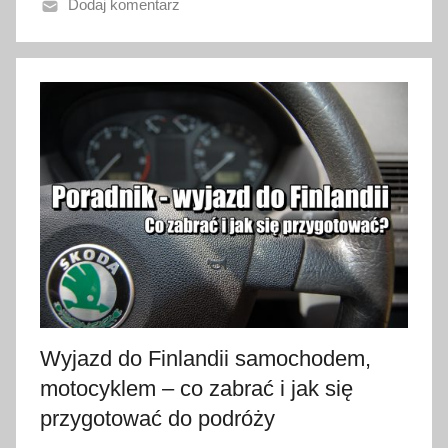
Dodaj komentarz
o
2
8
s
t
y
c
z
n
i
a
2
0
2
Wyjazd do Finlandii samochodem,
3
motocyklem – co zabrać i jak się
przygotować do podróży