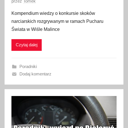
O
przez
Tomek
p
Kompendium wiedzy o konkursie skoków
u
narciarskich rozgrywanym w ramach Pucharu
b
Świata w Wiśle Malince
l
i
Czytaj dalej
k
o
w
Poradniki
a
Dodaj komentarz
n
o
1
g
r
u
d
n