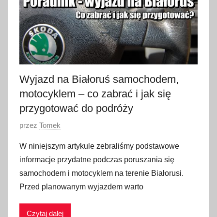
i
a
2
0
2
4
Wyjazd na Białoruś samochodem,
motocyklem – co zabrać i jak się
przygotować do podróży
O
przez
Tomek
p
W niniejszym artykule zebraliśmy podstawowe
u
informacje przydatne podczas poruszania się
b
samochodem i motocyklem na terenie Białorusi.
l
Przed planowanym wyjazdem warto
i
k
Czytaj dalej
o