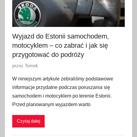
i
a
2
0
2
Wyjazd do Estonii samochodem,
3
motocyklem – co zabrać i jak się
przygotować do podróży
O
przez
Tomek
p
W niniejszym artykule zebraliśmy podstawowe
u
informacje przydatne podczas poruszania się
b
samochodem i motocyklem po terenie Estonii.
l
Przed planowanym wyjazdem warto
i
k
Czytaj dalej
o
w