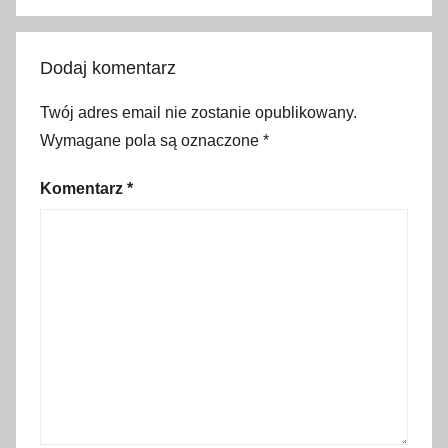
z
i
Dodaj komentarz
e
n
Twój adres email nie zostanie opublikowany.
a
Wymagane pola są oznaczone
*
n
a
Komentarz
*
r
t
y
,
n
a
r
t
y
,