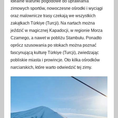
Idealne warunki pogodowe do uprawiania
l
zimowych sportów, nowoczesne ośrodki i wyciągi
i
oraz malownicze trasy czekają we wszystkich
s
zakątkach Türkiye (Turcji). Na nartach można
t
jeździć w magicznej Kapadocji, w regionie Morza
o
Czarnego, a nawet w pobliżu Stambułu. Ponadto
p
oprócz szusowania po stokach można poznać
a
fascynującą kulturę Türkiye (Turcji), zwiedzając
d
pobliskie miasta i prowincje. Oto kilka ośrodków
a
narciarskich, które warto odwiedzić tej zimy.
2
0
2
2