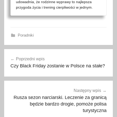
udowadnia, że rodzinne wyprawy to najlepsza
przygoda życia i trening cierpliwości w jednym.
Poradniki
c
Nawigacja
z
Poprzedni wpis
wpisu
y
Czy Black Friday zostanie w Polsce na stałe?
w
a
r
t
Następny wpis
o
Rusza sezon narciarski. Leczenie za granicą
,
będzie bardzo drogie, pomoże polisa
g
turystyczna
d