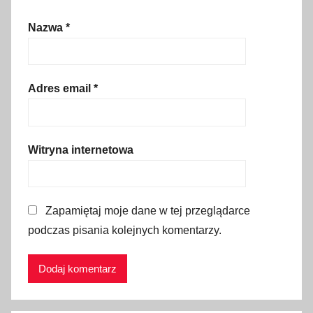
o
Nazwa
*
ś
r
o
d
Adres email
*
k
i
n
Witryna internetowa
a
r
c
Zapamiętaj moje dane w tej przeglądarce
i
podczas pisania kolejnych komentarzy.
a
r
s
k
i