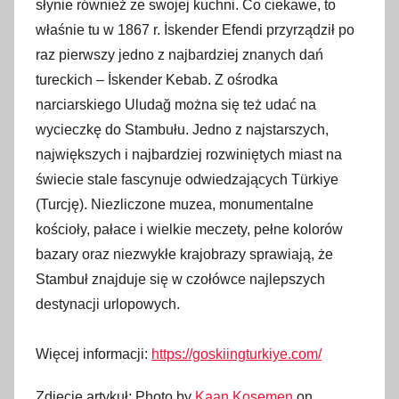
słynie również ze swojej kuchni. Co ciekawe, to
właśnie tu w 1867 r. İskender Efendi przyrządził po
raz pierwszy jedno z najbardziej znanych dań
tureckich – İskender Kebab. Z ośrodka
narciarskiego Uludağ można się też udać na
wycieczkę do Stambułu. Jedno z najstarszych,
największych i najbardziej rozwiniętych miast na
świecie stale fascynuje odwiedzających Türkiye
(Turcję). Niezliczone muzea, monumentalne
kościoły, pałace i wielkie meczety, pełne kolorów
bazary oraz niezwykłe krajobrazy sprawiają, że
Stambuł znajduje się w czołówce najlepszych
destynacji urlopowych.
Więcej informacji:
https://goskiingturkiye.com/
Zdjęcie artykuł: Photo by
Kaan Kosemen
on