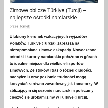
Zimowe oblicze Türkiye (Turcji) –
najlepsze ośrodki narciarskie
O
przez
Tomek
p
Ulubiony kierunek wakacyjnych wyjazdów
u
Polaków, Türkiye (Turcja), zaprasza na
b
niezapomniane zimowe eskapady. Nowoczesne
l
ośrodki i kurorty narciarskie położone w górach
i
to idealne miejsce dla wielbicieli sportów
k
o
zimowych. Ze stoków i tras o różnej długości,
w
nachyleniu oraz poziomie trudności mogą
a
korzystać zarówno zawodowcy jak i amatorzy. W
n
zbliżającym się sezonie narciarskim polecamy
o
cieszyć się urokami zimy w Türkiye (Turcji).
2
3