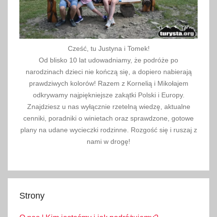
j
e
,
p
Cześć, tu Justyna i Tomek!
r
Od blisko 10 lat udowadniamy, że podróże po
o
narodzinach dzieci nie kończą się, a dopiero nabierają
m
prawdziwych kolorów! Razem z Kornelią i Mikołajem
o
odkrywamy najpiękniejsze zakątki Polski i Europy.
Znajdziesz u nas wyłącznie rzetelną wiedzę, aktualne
c
cenniki, poradniki o winietach oraz sprawdzone, gotowe
j
plany na udane wycieczki rodzinne. Rozgość się i ruszaj z
e
nami w drogę!
Strony