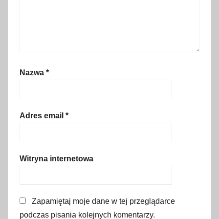
a
c
k
w
e
Nazwa
*
e
k
,
b
Adres email
*
l
a
c
Witryna internetowa
k
f
r
Zapamiętaj moje dane w tej przeglądarce
i
podczas pisania kolejnych komentarzy.
d