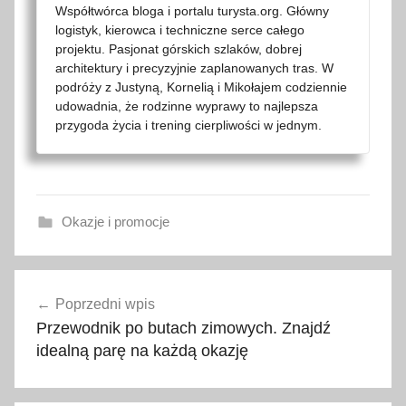
Współtwórca bloga i portalu turysta.org. Główny
logistyk, kierowca i techniczne serce całego
projektu. Pasjonat górskich szlaków, dobrej
architektury i precyzyjnie zaplanowanych tras. W
podróży z Justyną, Kornelią i Mikołajem codziennie
udowadnia, że rodzinne wyprawy to najlepsza
przygoda życia i trening cierpliwości w jednym.
Okazje i promocje
2
Nawigacja
0
Poprzedni wpis
wpisu
2
Przewodnik po butach zimowych. Znajdź
2
idealną parę na każdą okazję
,
2