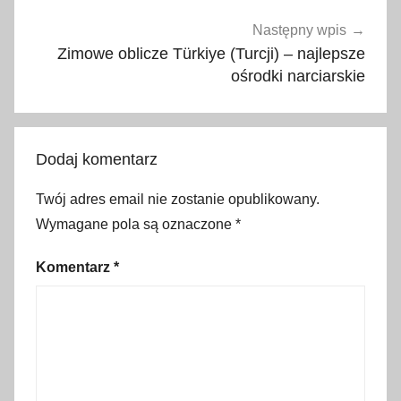
0
2
Następny wpis
3
Zimowe oblicze Türkiye (Turcji) – najlepsze
,
ośrodki narciarskie
B
l
a
Dodaj komentarz
c
k
Twój adres email nie zostanie opublikowany.
F
Wymagane pola są oznaczone
*
r
i
Komentarz
*
d
a
y
,
b
l