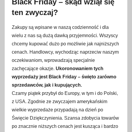
Black Friday – skąd wziął się
l
ten zwyczaj?
i
s
Zakupy są wpisane w naszą codzienność i dla
t
wielu z nas są dużą dawką przyjemności. Wszyscy
o
chcemy kupować dużo po możliwie jak najniższych
p
cenach. Handlowcy, wychodząc naprzeciw naszym
a
oczekiwaniom, wprowadzają specjalnie
d
a
zachęcające okazje.
Ukoronowaniem tych
2
wyprzedaży jest Black Friday – święto zarówno
0
sprzedawców, jak i kupujących.
2
Czarny piątek przybył do Europy, w tym i do Polski,
2
z USA. Zgodnie ze zwyczajem amerykańskim
wielkie wyprzedaże przypadają na dzień po
Święcie Dziękczynienia. Szansa zdobycia towarów
po znacznie niższych cenach jest kusząca i bardzo