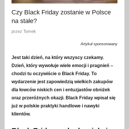
Czy Black Friday zostanie w Polsce
na stałe?
O
przez
Tomek
p
Artykuł sponsorowany
u
b
Jest taki dzień, na który wszyscy czekamy.
l
Dzień, który wywołuje wiele emocji i pragnień –
i
chodzi tu oczywiście o Black Friday. To
k
wydarzenie jest zapowiedzią wielkich zakupów
o
dla łowców niskich cen i entuzjastów obniżek
w
oraz przeróżnych okazji. Black Friday wpisał się
a
już w polskie praktyki handlowe i nawyki
n
o
klientów.
2
1