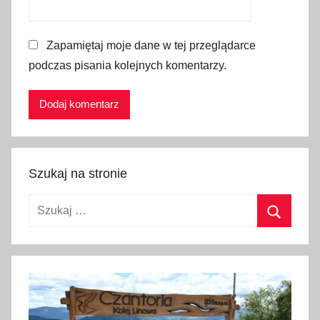
e
p
o
Zapamiętaj moje dane w tej przeglądarce
d
podczas pisania kolejnych komentarzy.
k
a
r
p
a
c
Szukaj na stronie
k
Szukaj:
i
e
Szukaj
,
k
ą
p
i