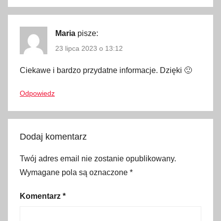
i
,
b
Maria
pisze:
a
23 lipca 2023 o 13:12
s
Ciekawe i bardzo przydatne informacje. Dzięki 🙂
e
n
Odpowiedz
R
a
d
o
Dodaj komentarz
m
Twój adres email nie zostanie opublikowany.
y
Wymagane pola są oznaczone
*
ś
l
Komentarz
*
W
i