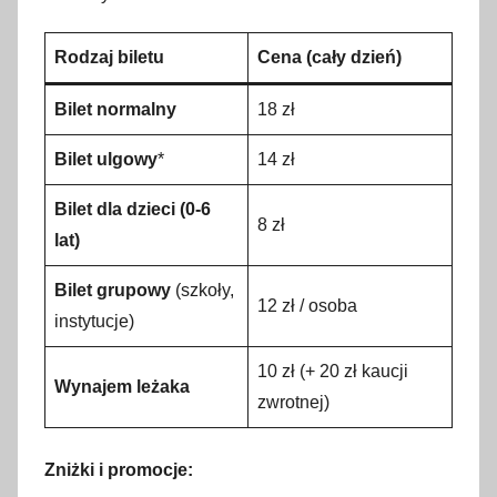
Rodzaj biletu
Cena (cały dzień)
Bilet normalny
18 zł
Bilet ulgowy
*
14 zł
Bilet dla dzieci (0-6
8 zł
lat)
Bilet grupowy
(szkoły,
12 zł / osoba
instytucje)
10 zł (+ 20 zł kaucji
Wynajem leżaka
zwrotnej)
Zniżki i promocje: