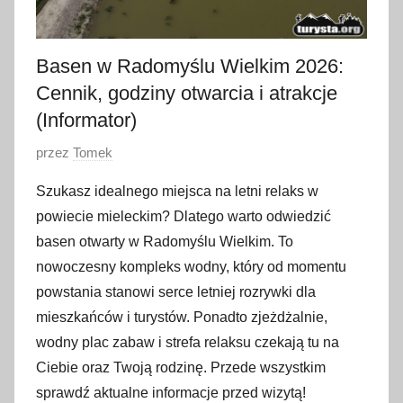
Basen w Radomyślu Wielkim 2026:
Cennik, godziny otwarcia i atrakcje
(Informator)
O
przez
Tomek
p
Szukasz idealnego miejsca na letni relaks w
u
powiecie mieleckim? Dlatego warto odwiedzić
b
basen otwarty w Radomyślu Wielkim. To
l
nowoczesny kompleks wodny, który od momentu
i
powstania stanowi serce letniej rozrywki dla
k
o
mieszkańców i turystów. Ponadto zjeżdżalnie,
w
wodny plac zabaw i strefa relaksu czekają tu na
a
Ciebie oraz Twoją rodzinę. Przede wszystkim
n
sprawdź aktualne informacje przed wizytą!