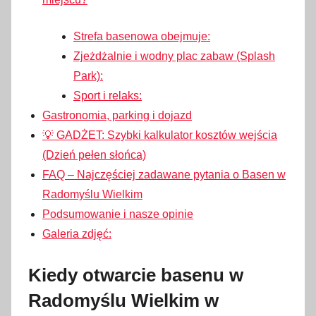
Strefa basenowa obejmuje:
Zjeżdżalnie i wodny plac zabaw (Splash
Park):
Sport i relaks:
Gastronomia, parking i dojazd
💡 GADŻET: Szybki kalkulator kosztów wejścia
(Dzień pełen słońca)
FAQ – Najczęściej zadawane pytania o Basen w
Radomyślu Wielkim
Podsumowanie i nasze opinie
Galeria zdjęć:
Kiedy otwarcie basenu w
Radomyślu Wielkim w