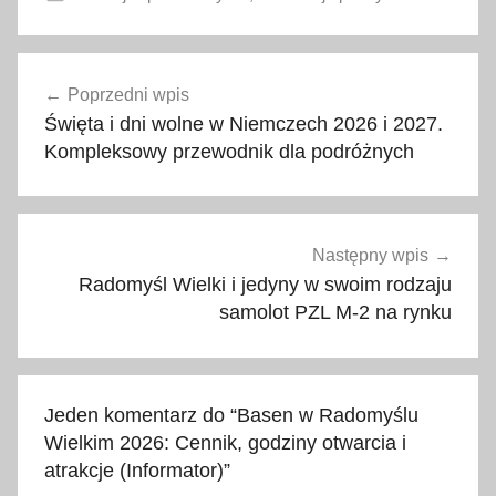
a
Nawigacja
t
Poprzedni wpis
wpisu
r
Święta i dni wolne w Niemczech 2026 i 2027.
a
Kompleksowy przewodnik dla podróżnych
k
c
j
e
Następny wpis
d
Radomyśl Wielki i jedyny w swoim rodzaju
l
samolot PZL M-2 na rynku
a
d
z
Jeden komentarz do “
Basen w Radomyślu
i
Wielkim 2026: Cennik, godziny otwarcia i
e
atrakcje (Informator)
”
c