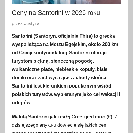
Ceny na Santorini w 2026 roku
O
przez
Justyna
p
Santorini (Santoryn, oficjalnie Thira) to grecka
u
wyspa leżąca na Morzu Egejskim, około 200 km
b
od Grecji kontynentalnej. Santorini oferuje
l
turystom piękną, słoneczną pogodę,
i
wulkaniczne plaże, niebieskie kopuły, białe
k
o
domki oraz zachwycające zachody słońca.
w
Santorini jest kierunkiem popularnym wśród
a
polskich turystów, wybieranym jako cel wakacji i
n
urlopów.
o
3
Walutą Santorini jak i całej Grecji jest euro (€).
Z
0
dzisiejszego artykułu dowiecie się jakich cen,
s