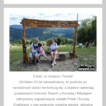
r
Szukaj
o
p
a
,
g
r
e
c
j
a
,
k
Cześć, tu Justyna i Tomek!
o
Od blisko 10 lat udowadniamy, że podróże po
s
narodzinach dzieci nie kończą się, a dopiero nabierają
z
prawdziwych kolorów! Razem z Kornelią i Mikołajem
t
odkrywamy najpiękniejsze zakątki Polski i Europy.
Znajdziesz u nas wyłącznie rzetelną wiedzę, aktualne
y