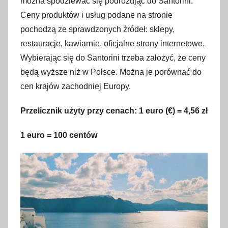
można spodziewać się podróżując do Santorini.
t
Ceny produktów i usług podane na stronie
y
pochodzą ze sprawdzonych źródeł: sklepy,
c
restauracje, kawiarnie, oficjalne strony internetowe.
z
Wybierając się do Santorini trzeba założyć, że ceny
n
będą wyższe niż w Polsce. Można je porównać do
i
cen krajów zachodniej Europy.
a
2
Przelicznik użyty przy cenach: 1 euro (€) = 4,56 zł
0
2
1 euro = 100 centów
3