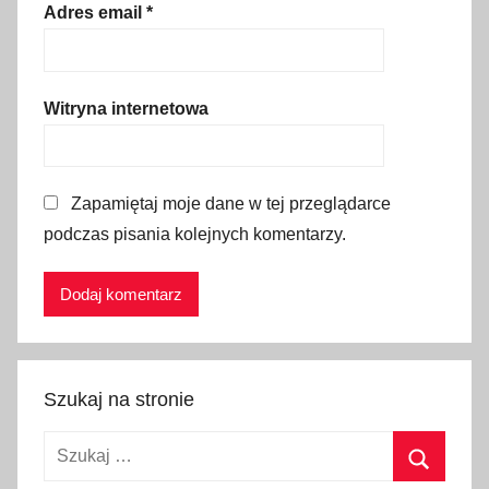
d
Adres email
*
z
e
n
Witryna internetowa
i
a
,
Zapamiętaj moje dane w tej przeglądarce
c
podczas pisania kolejnych komentarzy.
y
k
l
a
d
y
Szukaj na stronie
,
E
Szukaj:
u