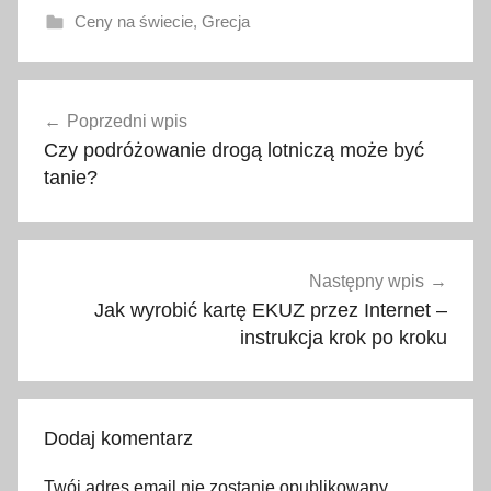
Ceny na świecie
,
Grecja
a
Nawigacja
k
Poprzedni wpis
wpisu
t
Czy podróżowanie drogą lotniczą może być
u
tanie?
a
l
n
e
Następny wpis
c
Jak wyrobić kartę EKUZ przez Internet –
e
instrukcja krok po kroku
n
y
,
Dodaj komentarz
a
l
Twój adres email nie zostanie opublikowany.