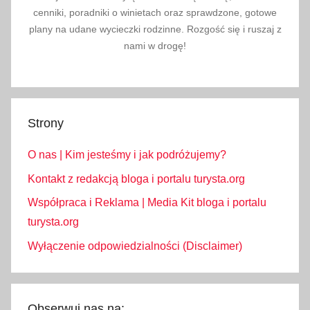
cenniki, poradniki o winietach oraz sprawdzone, gotowe
u
plany na udane wycieczki rodzinne. Rozgość się i ruszaj z
t
nami w drogę!
r
z
y
m
Strony
a
n
O nas | Kim jesteśmy i jak podróżujemy?
i
a
Kontakt z redakcją bloga i portalu turysta.org
,
Współpraca i Reklama | Media Kit bloga i portalu
p
turysta.org
a
Wyłączenie odpowiedzialności (Disclaimer)
l
i
w
o
Obserwuj nas na: