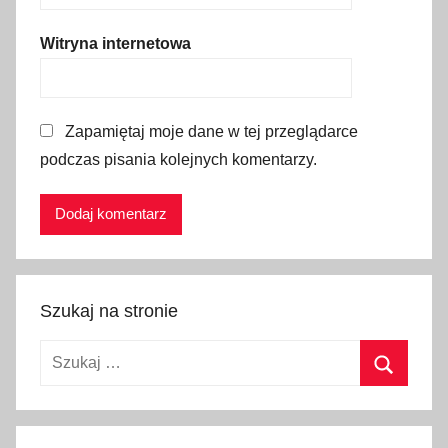
m
i
Witryna internetowa
ą
t
k
Zapamiętaj moje dane w tej przeglądarce
i
podczas pisania kolejnych komentarzy.
,
p
a
m
i
ą
Szukaj na stronie
t
k
Szukaj:
i
z
Szukaj
c
h