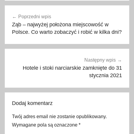
C
Nawigacja
h
Poprzedni wpis
wpisu
o
Ząb – najwyżej położona miejscowość w
r
Polsce. Co warto zobaczyć i robić w kilka dni?
w
a
c
j
Następny wpis
a
Hotele i stoki narciarskie zamknięte do 31
,
stycznia 2021
c
o
j
Dodaj komentarz
e
s
Twój adres email nie zostanie opublikowany.
t
Wymagane pola są oznaczone
*
t