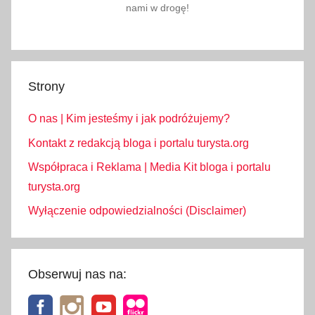
nami w drogę!
a
k
u
p
Strony
y
O nas | Kim jesteśmy i jak podróżujemy?
Kontakt z redakcją bloga i portalu turysta.org
Współpraca i Reklama | Media Kit bloga i portalu
turysta.org
Wyłączenie odpowiedzialności (Disclaimer)
Obserwuj nas na: