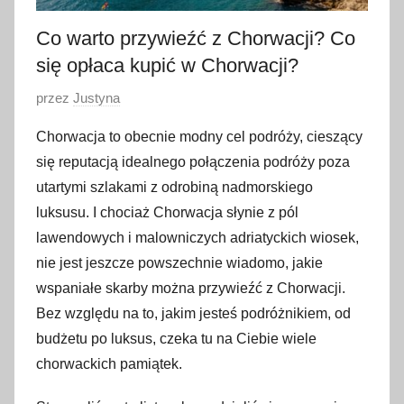
Co warto przywieźć z Chorwacji? Co
się opłaca kupić w Chorwacji?
O
przez
Justyna
p
Chorwacja to obecnie modny cel podróży, cieszący
u
się reputacją idealnego połączenia podróży poza
b
utartymi szlakami z odrobiną nadmorskiego
l
luksusu. I chociaż Chorwacja słynie z pól
i
lawendowych i malowniczych adriatyckich wiosek,
k
o
nie jest jeszcze powszechnie wiadomo, jakie
w
wspaniałe skarby można przywieźć z Chorwacji.
a
Bez względu na to, jakim jesteś podróżnikiem, od
n
budżetu po luksus, czeka tu na Ciebie wiele
o
chorwackich pamiątek.
3
1