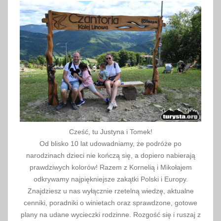
o
r
w
a
c
j
i
,
Z
a
Cześć, tu Justyna i Tomek!
g
Od blisko 10 lat udowadniamy, że podróże po
r
narodzinach dzieci nie kończą się, a dopiero nabierają
z
prawdziwych kolorów! Razem z Kornelią i Mikołajem
e
odkrywamy najpiękniejsze zakątki Polski i Europy.
Znajdziesz u nas wyłącznie rzetelną wiedzę, aktualne
b
cenniki, poradniki o winietach oraz sprawdzone, gotowe
,
plany na udane wycieczki rodzinne. Rozgość się i ruszaj z
z