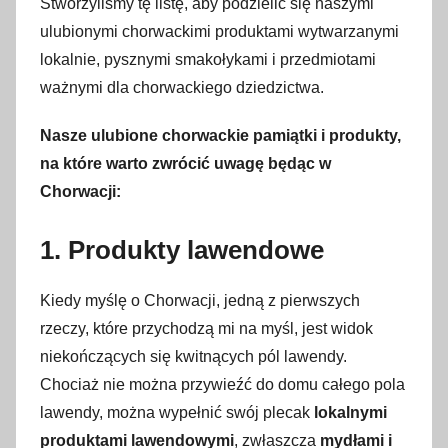
Stworzyliśmy tę listę, aby podzielić się naszymi
g
ulubionymi chorwackimi produktami wytwarzanymi
r
lokalnie, pysznymi smakołykami i przedmiotami
u
ważnymi dla chorwackiego dziedzictwa.
d
n
Nasze ulubione chorwackie pamiątki i produkty,
i
na które warto zwrócić uwagę będąc w
a
Chorwacji:
2
0
1.
Produkty lawendowe
2
0
Kiedy myślę o Chorwacji, jedną z pierwszych
rzeczy, które przychodzą mi na myśl, jest widok
niekończących się kwitnących pól lawendy.
Chociaż nie można przywieźć do domu całego pola
lawendy, można wypełnić swój plecak
lokalnymi
produktami lawendowymi
, zwłaszcza
mydłami i