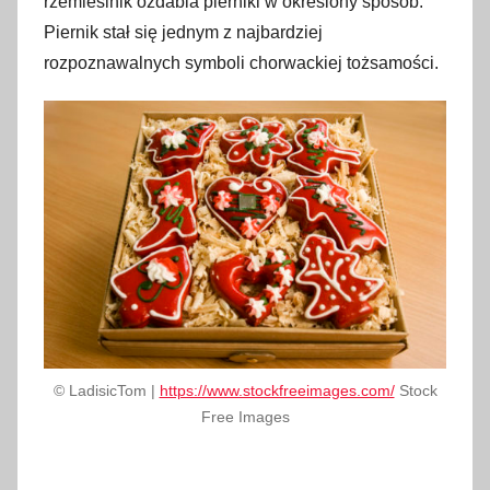
rzemieślnik ozdabia pierniki w określony sposób.
Piernik stał się jednym z najbardziej
rozpoznawalnych symboli chorwackiej tożsamości.
© LadisicTom |
https://www.stockfreeimages.com/
Stock
Free Images