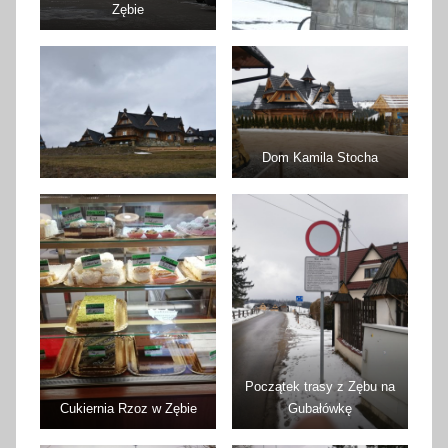
Zębie
Dom Kamila Stocha
Początek trasy z Zębu na
Cukiernia Rzoz w Zębie
Gubałówkę