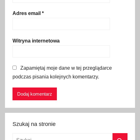
i
,
Adres email
*
T
a
t
Witryna internetowa
r
y
,
Zapamiętaj moje dane w tej przeglądarce
z
podczas pisania kolejnych komentarzy.
ą
b
Szukaj na stronie
Szukaj: