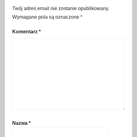
a
Twój adres email nie zostanie opublikowany.
,
Wymagane pola są oznaczone
*
p
o
Komentarz
*
w
i
a
t
t
a
t
r
z
a
ń
Nazwa
*
s
k