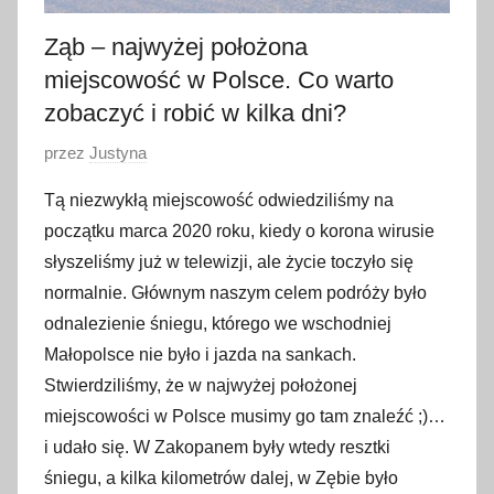
Ząb – najwyżej położona
miejscowość w Polsce. Co warto
zobaczyć i robić w kilka dni?
O
przez
Justyna
p
Tą niezwykłą miejscowość odwiedziliśmy na
u
początku marca 2020 roku, kiedy o korona wirusie
b
słyszeliśmy już w telewizji, ale życie toczyło się
l
normalnie. Głównym naszym celem podróży było
i
odnalezienie śniegu, którego we wschodniej
k
o
Małopolsce nie było i jazda na sankach.
w
Stwierdziliśmy, że w najwyżej położonej
a
miejscowości w Polsce musimy go tam znaleźć ;)…
n
i udało się. W Zakopanem były wtedy resztki
o
śniegu, a kilka kilometrów dalej, w Zębie było