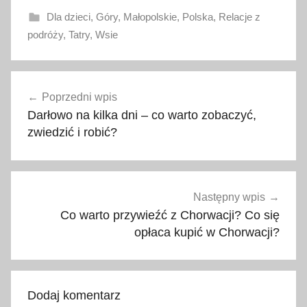
Dla dzieci
,
Góry
,
Małopolskie
,
Polska
,
Relacje z
podróży
,
Tatry
,
Wsie
g
Nawigacja
ó
Poprzedni wpis
wpisu
r
Darłowo na kilka dni – co warto zobaczyć,
y
zwiedzić i robić?
,
M
a
ł
Następny wpis
o
Co warto przywieźć z Chorwacji? Co się
p
opłaca kupić w Chorwacji?
o
l
s
Dodaj komentarz
k