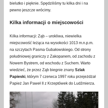
2
bielutko i pięknie. Spędziliśmy tu kilka dni i na
8
pewno jeszcze wrócimy.
g
r
Kilka informacji o miejscowości
u
d
Kilka informacji: Ząb – urokliwa, niewielka
n
miejscowość leżąca na wysokości 1013 m.n.p.m.
i
na szczytach Pasma Gubałowskiego. Od strony
a
południowej graniczy z Zakopanem, od zachodu z
2
Nowem Bystrem, od wschodu z Suchem. Warto
0
2
wiedzieć, że przez Ząb biegnie znany
Szlak
0
Papieski
, którym 7 czerwca 1997 roku przejeżdżał
Papież Jan Paweł II z Krzeptówek do Ludźmierza.