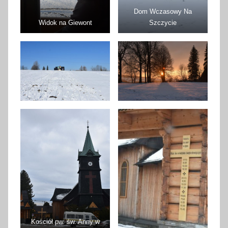
Dom Wczasowy Na
Widok na Giewont
Szczycie
Kościół pw. św. Anny w