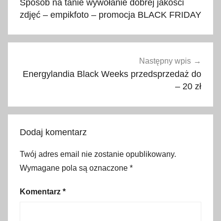
Sposób na tanie wywołanie dobrej jakości
c
zdjęć – empikfoto – promocja BLACK FRIDAY
k
F
r
i
Następny wpis
d
Energylandia Black Weeks przedsprzedaż do
a
– 20 zł
y
,
l
Dodaj komentarz
o
t
Twój adres email nie zostanie opublikowany.
e
Wymagane pola są oznaczone
*
r
i
Komentarz
*
a
,