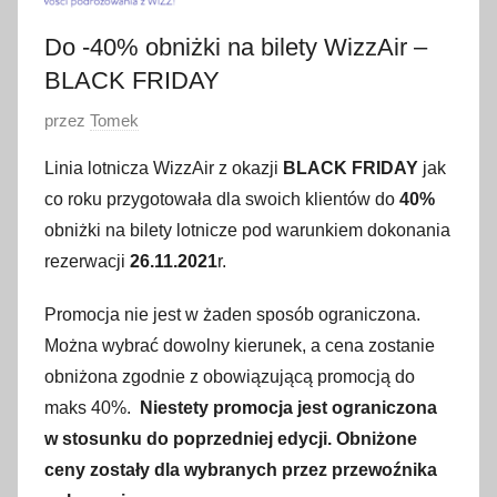
Do -40% obniżki na bilety WizzAir –
BLACK FRIDAY
O
przez
Tomek
p
Linia lotnicza WizzAir z okazji
BLACK FRIDAY
jak
u
co roku przygotowała dla swoich klientów do
40%
b
obniżki na bilety lotnicze pod warunkiem dokonania
l
rezerwacji
26.11.2021
r.
i
k
Promocja nie jest w żaden sposób ograniczona.
o
Można wybrać dowolny kierunek, a cena zostanie
w
obniżona zgodnie z obowiązującą promocją do
a
maks 40%.
Niestety promocja jest ograniczona
n
o
w stosunku do poprzedniej edycji. Obniżone
2
ceny zostały dla wybranych przez przewoźnika
6