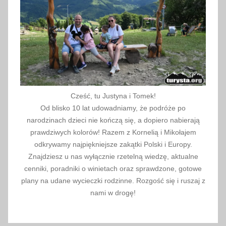
i
l
e
t
y
l
o
Cześć, tu Justyna i Tomek!
t
Od blisko 10 lat udowadniamy, że podróże po
n
narodzinach dzieci nie kończą się, a dopiero nabierają
i
prawdziwych kolorów! Razem z Kornelią i Mikołajem
c
odkrywamy najpiękniejsze zakątki Polski i Europy.
Znajdziesz u nas wyłącznie rzetelną wiedzę, aktualne
z
cenniki, poradniki o winietach oraz sprawdzone, gotowe
e
plany na udane wycieczki rodzinne. Rozgość się i ruszaj z
,
nami w drogę!
t
a
n