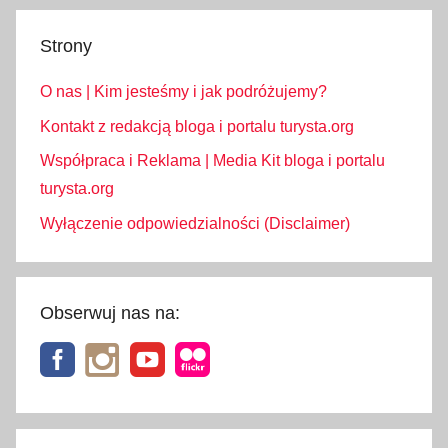
i
Strony
o
,
O nas | Kim jesteśmy i jak podróżujemy?
w
i
Kontakt z redakcją bloga i portalu turysta.org
z
Współpraca i Reklama | Media Kit bloga i portalu
z
turysta.org
,
Wyłączenie odpowiedzialności (Disclaimer)
w
i
z
z
Obserwuj nas na:
a
i
r
,
w