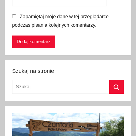
t
a
Zapamiętaj moje dane w tej przeglądarce
n
podczas pisania kolejnych komentarzy.
i
e
b
i
l
e
Szukaj na stronie
t
y
Szukaj:
,
t
Szukaj
a
n
i
e
b