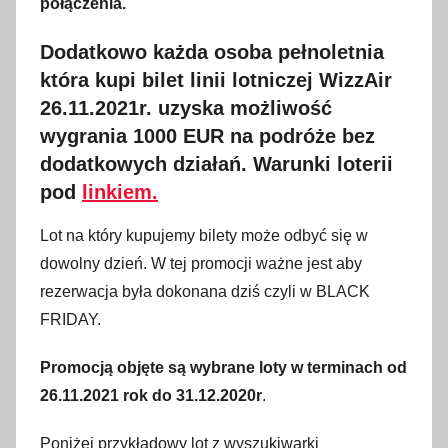
połączenia.
l
Dodatkowo każda osoba pełnoletnia
i
s
która kupi bilet linii lotniczej WizzAir
t
26.11.2021r. uzyska możliwość
o
wygrania 1000 EUR na podróże bez
p
dodatkowych działań. Warunki loterii
a
pod
linkiem.
d
a
Lot na który kupujemy bilety może odbyć się w
2
dowolny dzień. W tej promocji ważne jest aby
0
rezerwacja była dokonana dziś czyli w BLACK
2
FRIDAY.
1
Promocją objęte są wybrane loty w terminach od
26.11.2021 rok do 31.12.2020r
.
Poniżej przykładowy lot z wyszukiwarki