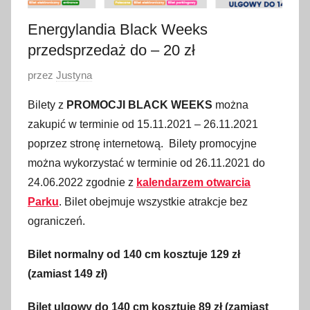
Energylandia Black Weeks
przedsprzedaż do – 20 zł
O
przez
Justyna
p
Bilety z
PROMOCJI BLACK WEEKS
można
u
zakupić w terminie od 15.11.2021 – 26.11.2021
b
poprzez stronę internetową. Bilety promocyjne
l
można wykorzystać w terminie od 26.11.2021 do
i
24.06.2022 zgodnie z
kalendarzem otwarcia
k
o
Parku
. Bilet obejmuje wszystkie atrakcje bez
w
ograniczeń.
a
Bilet normalny od 140 cm kosztuje 129 zł
n
o
(zamiast 149 zł)
2
Bilet ulgowy do 140 cm kosztuje 89 zł (zamiast
6