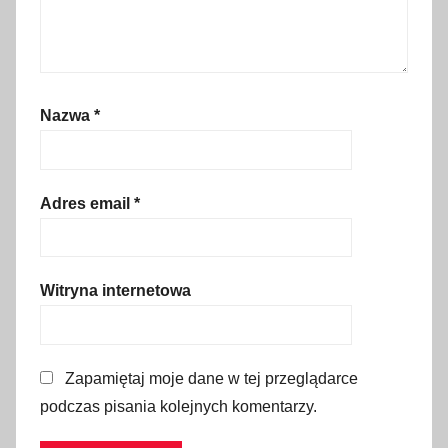
e
r
g
y
Nazwa
*
l
a
n
d
Adres email
*
i
a
,
Witryna internetowa
p
r
o
Zapamiętaj moje dane w tej przeglądarce
m
podczas pisania kolejnych komentarzy.
o
c