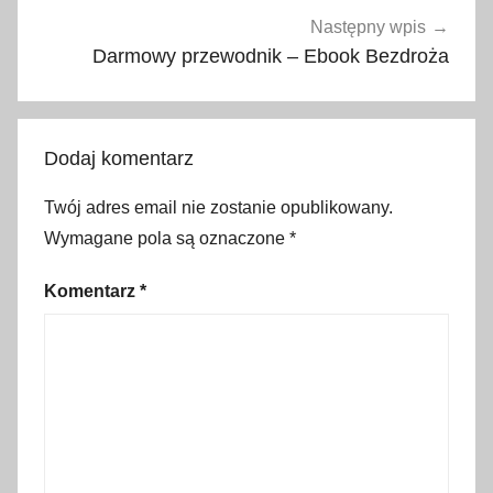
i
Następny wpis
d
Darmowy przewodnik – Ebook Bezdroża
a
y
,
Dodaj komentarz
b
l
Twój adres email nie zostanie opublikowany.
a
Wymagane pola są oznaczone
*
c
k
Komentarz
*
w
e
e
k
,
E
n