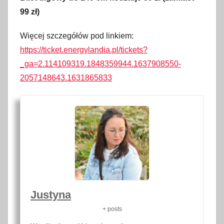
99 zł)
l
i
Więcej szczegółów pod linkiem:
s
https://ticket.energylandia.pl/tickets?
t
_ga=2.114109319.1848359944.1637908550-
o
p
2057148643.1631865833
a
d
a
2
0
2
1
Justyna
+ posts