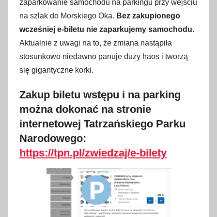
zaparkowanie samochodu na parkingu przy wejściu
s
t
na szlak do Morskiego Oka.
Bez zakupionego
y
wcześniej e-biletu nie zaparkujemy samochodu.
c
Aktualnie z uwagi na to, że zmiana nastąpiła
z
stosunkowo niedawno panuje duży haos i tworzą
n
się gigantyczne korki.
i
a
Zakup biletu wstępu i na parking
2
można dokonać na stronie
0
internetowej Tatrzańskiego Parku
2
Narodowego:
4
https://tpn.pl/zwiedzaj/e-bilety