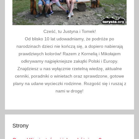
c
a
B
i
Cześć, tu Justyna i Tomek!
a
Od blisko 10 lat udowadniamy, że podróże po
ł
narodzinach dzieci nie kończą się, a dopiero nabierają
c
prawdziwych kolorów! Razem z Kornelią i Mikołajem
z
odkrywamy najpiękniejsze zakątki Polski i Europy.
Znajdziesz u nas wyłącznie rzetelną wiedzę, aktualne
a
cenniki, poradniki o winietach oraz sprawdzone, gotowe
ń
plany na udane wycieczki rodzinne. Rozgość się i ruszaj z
s
nami w drogę!
k
a
,
p
Strony
a
r