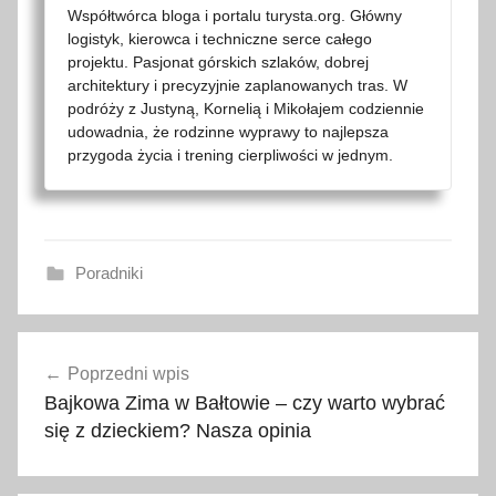
Współtwórca bloga i portalu turysta.org. Główny
logistyk, kierowca i techniczne serce całego
projektu. Pasjonat górskich szlaków, dobrej
architektury i precyzyjnie zaplanowanych tras. W
podróży z Justyną, Kornelią i Mikołajem codziennie
udowadnia, że rodzinne wyprawy to najlepsza
przygoda życia i trening cierpliwości w jednym.
Poradniki
2
Nawigacja
0
Poprzedni wpis
wpisu
2
Bajkowa Zima w Bałtowie – czy warto wybrać
0
się z dzieckiem? Nasza opinia
,
2