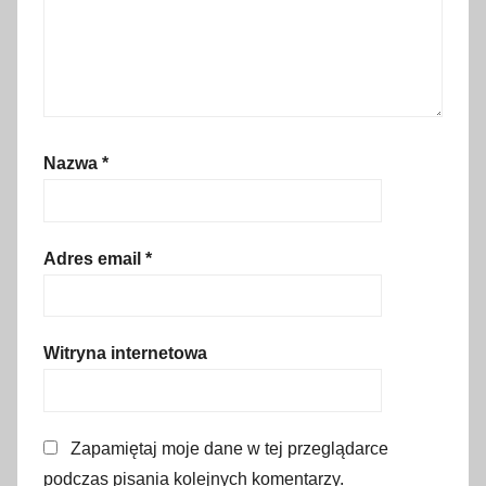
4
,
b
i
l
e
Nazwa
*
t
w
s
t
Adres email
*
ę
p
u
Witryna internetowa
,
E
-
Zapamiętaj moje dane w tej przeglądarce
b
podczas pisania kolejnych komentarzy.
i