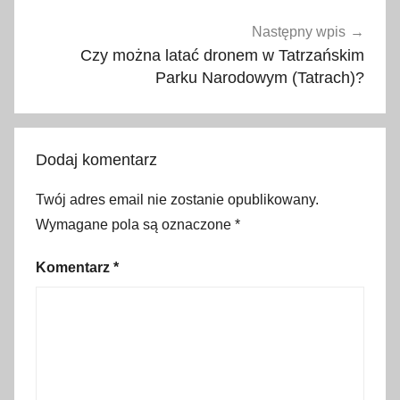
0
2
Następny wpis
1
Czy można latać dronem w Tatrzańskim
,
Parku Narodowym (Tatrach)?
2
0
2
Dodaj komentarz
2
,
Twój adres email nie zostanie opublikowany.
2
Wymagane pola są oznaczone
*
0
2
Komentarz
*
3
,
2
0
2