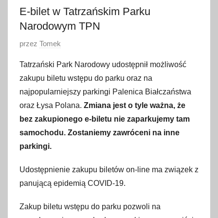
E-bilet w Tatrzańskim Parku
Narodowym TPN
O
przez
Tomek
p
Tatrzański Park Narodowy udostępnił możliwość
u
zakupu biletu wstępu do parku oraz na
b
najpopularniejszy parkingi Palenica Białczaństwa
l
oraz Łysa Polana.
Zmiana jest o tyle ważna, że
i
bez zakupionego e-biletu nie zaparkujemy tam
k
o
samochodu. Zostaniemy zawróceni na inne
w
parkingi.
a
Udostępnienie zakupu biletów on-line ma związek z
n
o
panującą epidemią COVID-19.
1
Zakup biletu wstępu do parku pozwoli na
7