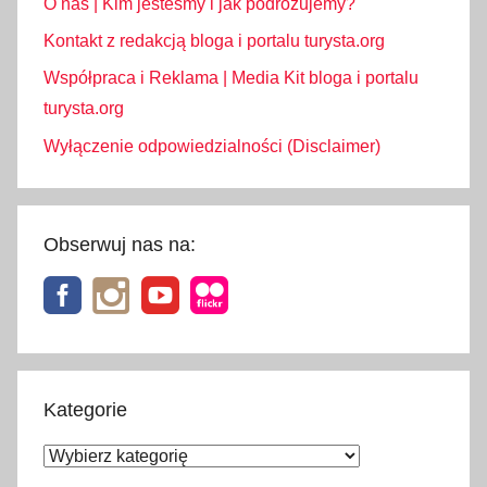
O nas | Kim jesteśmy i jak podróżujemy?
k
i
Kontakt z redakcją bloga i portalu turysta.org
n
Współpraca i Reklama | Media Kit bloga i portalu
g
turysta.org
,
Wyłączenie odpowiedzialności (Disclaimer)
T
P
N
Obserwuj nas na:
Kategorie
Kategorie