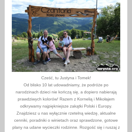
c
j
a
,
t
e
r
m
y
,
Cześć, tu Justyna i Tomek!
W
Od blisko 10 lat udowadniamy, że podróże po
ę
narodzinach dzieci nie kończą się, a dopiero nabierają
g
prawdziwych kolorów! Razem z Kornelią i Mikołajem
r
odkrywamy najpiękniejsze zakątki Polski i Europy.
Znajdziesz u nas wyłącznie rzetelną wiedzę, aktualne
y
cenniki, poradniki o winietach oraz sprawdzone, gotowe
plany na udane wycieczki rodzinne. Rozgość się i ruszaj z