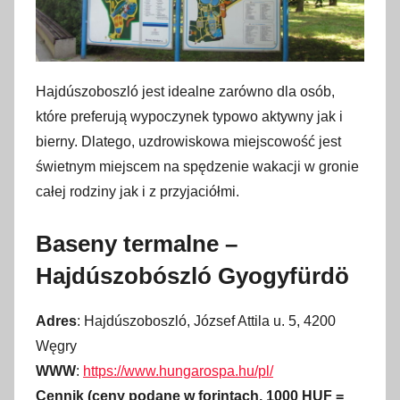
Hajdúszoboszló jest idealne zarówno dla osób,
które preferują wypoczynek typowo aktywny jak i
bierny. Dlatego, uzdrowiskowa miejscowość jest
świetnym miejscem na spędzenie wakacji w gronie
całej rodziny jak i z przyjaciółmi.
Baseny termalne –
Hajdúszobószló Gyogyfürdö
Adres
: Hajdúszoboszló, József Attila u. 5, 4200
Węgry
WWW
:
https://www.hungarospa.hu/pl/
Cennik (ceny podane w forintach, 1000 HUF =