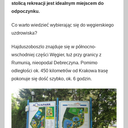
stolicą rekreacji jest idealnym miejscem do
s
odpoczynku.
i
e
Co warto wiedzieć wybierając się do węgierskiego
r
uzdrowiska?
p
n
Hajduszoboszlo znajduje się w północno-
i
wschodniej części Węgier, tuż przy granicy z
a
Rumunią, nieopodal Debreczyna. Pomimo
2
odległości ok. 450 kilometrów od Krakowa trasę
0
pokonuje się dość szybko, ok. 6 godzin.
1
8