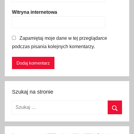
d
u
Witryna internetowa
s
z
o
Zapamiętaj moje dane w tej przeglądarce
b
podczas pisania kolejnych komentarzy.
o
s
z
l
o
,
Szukaj na stronie
r
e
Szukaj:
k
r
Szukaj
e
a