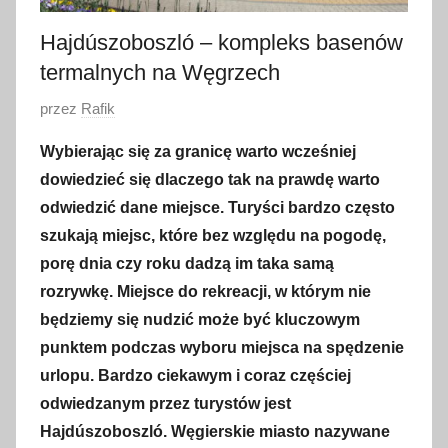
Hajdúszoboszló – kompleks basenów
termalnych na Węgrzech
O
przez
Rafik
p
Wybierając się za granicę warto wcześniej
u
dowiedzieć się dlaczego tak na prawdę warto
b
odwiedzić dane miejsce. Turyści bardzo często
l
szukają miejsc, które bez względu na pogodę,
i
porę dnia czy roku dadzą im taka samą
k
o
rozrywkę. Miejsce do rekreacji, w którym nie
w
będziemy się nudzić może być kluczowym
a
punktem podczas wyboru miejsca na spędzenie
n
urlopu. Bardzo ciekawym i coraz częściej
o
odwiedzanym przez turystów jest
2
Hajdúszoboszló. Węgierskie miasto nazywane
2