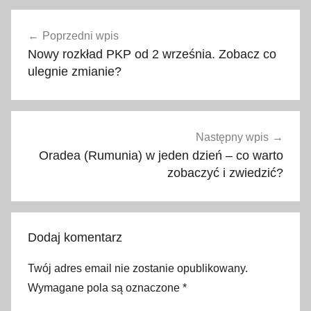
b
Nawigacja
a
Poprzedni wpis
wpisu
s
Nowy rozkład PKP od 2 września. Zobacz co
e
ulegnie zmianie?
n
y
,
c
Następny wpis
e
Oradea (Rumunia) w jeden dzień – co warto
n
zobaczyć i zwiedzić?
t
r
u
Dodaj komentarz
m
r
Twój adres email nie zostanie opublikowany.
e
Wymagane pola są oznaczone
*
k