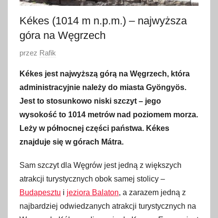
Kékes (1014 m n.p.m.) – najwyższa
góra na Węgrzech
O
przez
Rafik
p
Kékes jest najwyższą górą na Węgrzech, która
u
administracyjnie należy do miasta Gyöngyös.
b
Jest to stosunkowo niski szczyt – jego
l
wysokość to 1014 metrów nad poziomem morza.
i
Leży w północnej części państwa. Kékes
k
o
znajduje się w górach Mátra.
w
Sam szczyt dla Węgrów jest jedną z większych
a
atrakcji turystycznych obok samej stolicy –
n
o
Budapesztu
i
jeziora Balaton
, a zarazem jedną z
2
najbardziej odwiedzanych atrakcji turystycznych na
1