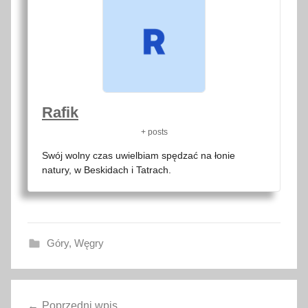
Rafik
+ posts
Swój wolny czas uwielbiam spędzać na łonie
natury, w Beskidach i Tatrach.
Góry
,
Węgry
g
Nawigacja
ó
Poprzedni wpis