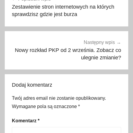
wpisu
r
Zestawienie stron internetowych na których
y
sprawdzisz gdzie jest burza
,
k
o
r
Następny wpis
o
Nowy rozkład PKP od 2 września. Zobacz co
n
ulegnie zmianie?
a
e
u
Dodaj komentarz
r
o
Twój adres email nie zostanie opublikowany.
p
Wymagane pola są oznaczone
*
y
,
Komentarz
*
m