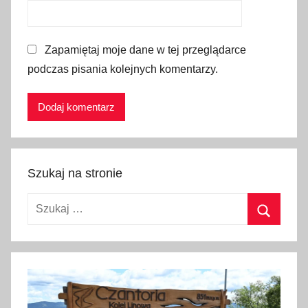
a
,
Zapamiętaj moje dane w tej przeglądarce
W
podczas pisania kolejnych komentarzy.
ę
g
r
y
,
w
Szukaj na stronie
i
d
Szukaj:
o
k
Szukaj
i