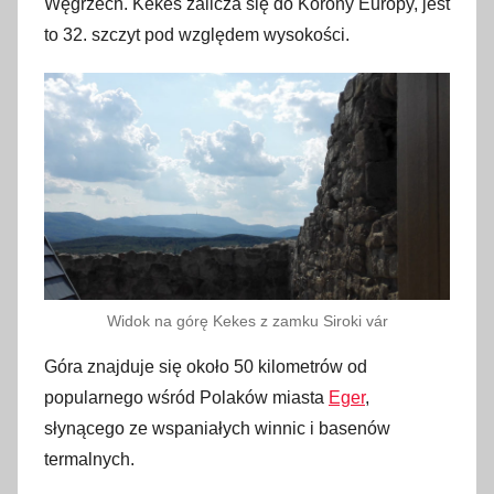
Węgrzech. Kékes zalicza się do Korony Europy, jest
s
to 32. szczyt pod względem wysokości.
i
e
r
p
n
i
a
2
0
1
Widok na górę Kekes z zamku Siroki vár
8
Góra znajduje się około 50 kilometrów od
popularnego wśród Polaków miasta
Eger
,
słynącego ze wspaniałych winnic i basenów
termalnych.