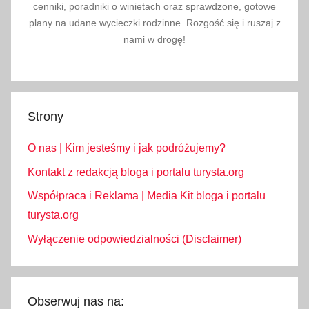
t
cenniki, poradniki o winietach oraz sprawdzone, gotowe
u
plany na udane wycieczki rodzinne. Rozgość się i ruszaj z
r
nami w drogę!
y
s
t
a
Strony
,
t
O nas | Kim jesteśmy i jak podróżujemy?
u
Kontakt z redakcją bloga i portalu turysta.org
r
Współpraca i Reklama | Media Kit bloga i portalu
y
turysta.org
s
t
Wyłączenie odpowiedzialności (Disclaimer)
y
k
a
Obserwuj nas na:
,