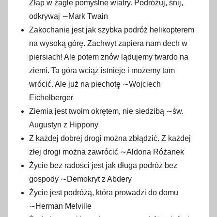
Złap w żagle pomyślne wiatry. Podróżuj, śnij,
odkrywaj ∼Mark Twain
Zakochanie jest jak szybka podróż helikopterem
na wysoką górę. Zachwyt zapiera nam dech w
piersiach! Ale potem znów lądujemy twardo na
ziemi. Ta góra wciąż istnieje i możemy tam
wrócić. Ale już na piechotę ∼Wojciech
Eichelberger
Ziemia jest twoim okrętem, nie siedzibą ∼św.
Augustyn z Hippony
Z każdej dobrej drogi można zbłądzić. Z każdej
złej drogi można zawrócić ∼Aldona Różanek
Życie bez radości jest jak długa podróż bez
gospody ∼Demokryt z Abdery
Życie jest podróżą, która prowadzi do domu
∼Herman Melville