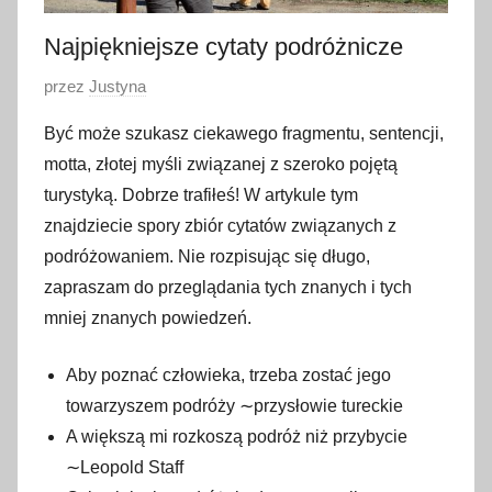
Najpiękniejsze cytaty podróżnicze
O
przez
Justyna
p
Być może szukasz ciekawego fragmentu, sentencji,
u
motta, złotej myśli związanej z szeroko pojętą
b
turystyką. Dobrze trafiłeś! W artykule tym
l
znajdziecie spory zbiór cytatów związanych z
i
podróżowaniem. Nie rozpisując się długo,
k
o
zapraszam do przeglądania tych znanych i tych
w
mniej znanych powiedzeń.
a
n
Aby poznać człowieka, trzeba zostać jego
o
towarzyszem podróży ∼przysłowie tureckie
1
A większą mi rozkoszą podróż niż przybycie
1
∼Leopold Staff
w