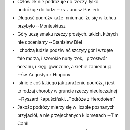
Człowiek nie podróżuje do rzeczy, tylko
r
podróżuje do ludzi ∼ks. Janusz Pasierb
z
Długość podróży każe mniemać, że się w końcu
e
przybyło ∼Monteskiusz
ś
Góry uczą smaku rzeczy prostych, takich, których
n
nie doceniamy ∼Stanisław Biel
i
I chodzą ludzie podziwiać szczyty gór i wzdęte
a
fale morza, i szerokie nurty rzek, i przestwór
2
0
oceanu, i kręgi gwiezdne, a siebie zaniedbują
1
∼św. Augustyn z Hippony
7
Istnieje coś takiego jak zarażenie podróżą i jest
to rodzaj choroby w gruncie rzeczy nieuleczalnej
∼Ryszard Kapuściński, „Podróże z Herodotem”
Jakość podróży mierzy się w liczbie poznanych
przyjaciół, a nie przejechanych kilometrach ∼Tim
Cahill