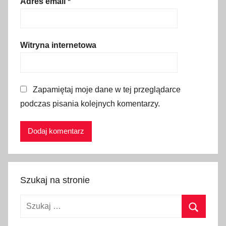
Adres email
*
o
d
r
Witryna internetowa
ó
ż
o
w
Zapamiętaj moje dane w tej przeglądarce
a
podczas pisania kolejnych komentarzy.
n
i
e
,
p
o
Szukaj na stronie
w
Szukaj:
i
e
Szukaj