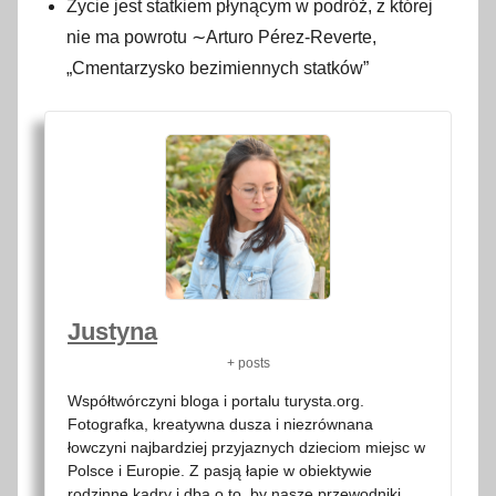
Życie jest statkiem płynącym w podróż, z której
nie ma powrotu ∼Arturo Pérez-Reverte,
„Cmentarzysko bezimiennych statków”
Justyna
+ posts
Współtwórczyni bloga i portalu turysta.org.
Fotografka, kreatywna dusza i niezrównana
łowczyni najbardziej przyjaznych dzieciom miejsc w
Polsce i Europie. Z pasją łapie w obiektywie
rodzinne kadry i dba o to, by nasze przewodniki