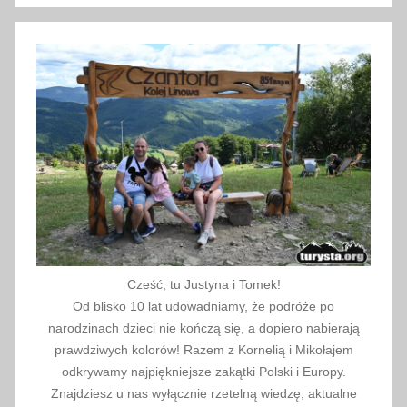
d
z
e
n
i
e
,
s
e
n
t
e
Cześć, tu Justyna i Tomek!
n
Od blisko 10 lat udowadniamy, że podróże po
c
narodzinach dzieci nie kończą się, a dopiero nabierają
j
prawdziwych kolorów! Razem z Kornelią i Mikołajem
a
odkrywamy najpiękniejsze zakątki Polski i Europy.
,
Znajdziesz u nas wyłącznie rzetelną wiedzę, aktualne