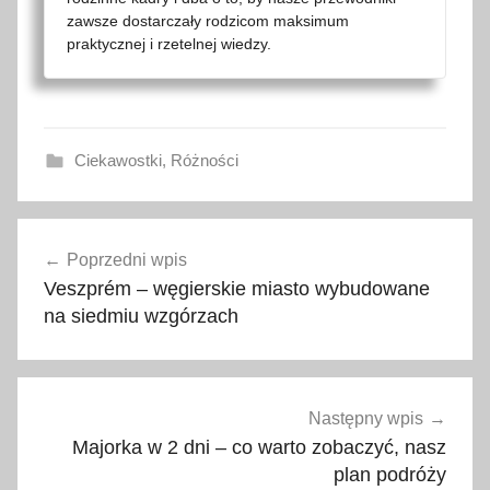
zawsze dostarczały rodzicom maksimum
praktycznej i rzetelnej wiedzy.
Ciekawostki
,
Różności
c
Nawigacja
y
Poprzedni wpis
wpisu
t
Veszprém – węgierskie miasto wybudowane
a
na siedmiu wzgórzach
t
,
c
y
Następny wpis
t
Majorka w 2 dni – co warto zobaczyć, nasz
a
plan podróży