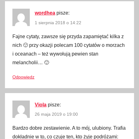
a
,
wordhea
pisze:
f
1 sierpnia 2018 o 14:22
r
a
Fajne cytaty, zawsze się przyda zapamiętać kilka z
g
nich 🙂 przy okazji polecam 100 cytatów o morzach
m
i oceanach – też wywołują pewien stan
e
melancholii… 🙂
n
t
Odpowiedz
,
k
s
Viola
pisze:
i
ą
26 maja 2019 o 19:00
ż
Bardzo dobre zestawienie. A to mój, ulubiony. Trafia
k
dokładnie w to, co czuje ten, kto żyje podróżami:
a