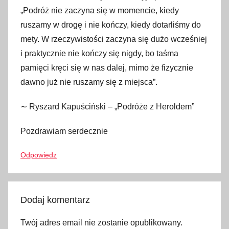
„Podróż nie zaczyna się w momencie, kiedy
,
ruszamy w drogę i nie kończy, kiedy dotarliśmy do
m
a
mety. W rzeczywistości zaczyna się dużo wcześniej
k
i praktycznie nie kończy się nigdy, bo taśma
s
pamięci kręci się w nas dalej, mimo że fizycznie
y
dawno już nie ruszamy się z miejsca”.
m
a
∼ Ryszard Kapuściński – „Podróże z Heroldem”
,
Pozdrawiam serdecznie
m
o
Odpowiedz
t
t
o
,
Dodaj komentarz
p
Twój adres email nie zostanie opublikowany.
o