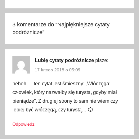
t
n
a
3 komentarze do “
Najpiękniejsze cytaty
p
podróżnicze
”
r
e
z
e
Lubię cytaty podróżnicze
pisze:
n
17 lutego 2018 o 05:09
t
heheh…. ten cytat jest śmieszny: „Włóczęga:
,
d
człowiek, który nazwałby się turystą, gdyby miał
e
pieniądze”. Z drugiej strony to sam nie wiem czy
w
lepiej być włóczęgą, czy turystą… 🙂
i
z
Odpowiedz
j