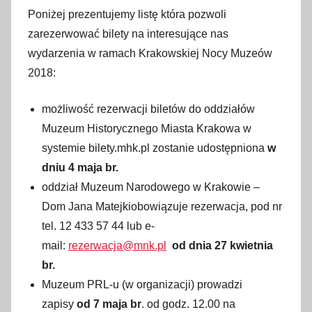
Poniżej prezentujemy listę która pozwoli
9
zarezerwować bilety na interesujące nas
k
w
wydarzenia w ramach Krakowskiej Nocy Muzeów
i
2018:
e
t
możliwość rezerwacji biletów do oddziałów
n
Muzeum Historycznego Miasta Krakowa w
i
systemie bilety.mhk.pl zostanie udostępniona
w
a
dniu 4 maja br.
2
oddział Muzeum Narodowego w Krakowie –
0
Dom Jana Matejkiobowiązuje rezerwacja, pod nr
1
tel. 12 433 57 44 lub e-
8
mail:
rezerwacja@mnk.pl
od dnia 27 kwietnia
br.
Muzeum PRL-u (w organizacji) prowadzi
zapisy
od 7 maja br
. od godz. 12.00 na