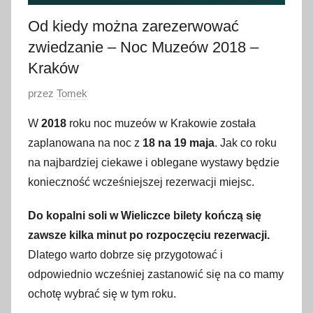
Od kiedy można zarezerwować
zwiedzanie – Noc Muzeów 2018 –
Kraków
O
przez
Tomek
p
W
2018
roku noc muzeów w Krakowie została
u
zaplanowana na noc z
18 na 19 maja
. Jak co roku
b
na najbardziej ciekawe i oblegane wystawy będzie
l
konieczność wcześniejszej rezerwacji miejsc.
i
k
Do kopalni soli w Wieliczce bilety kończą się
o
zawsze kilka minut po rozpoczęciu rezerwacji.
w
Dlatego warto dobrze się przygotować i
a
odpowiednio wcześniej zastanowić się na co mamy
n
o
ochotę wybrać się w tym roku.
2