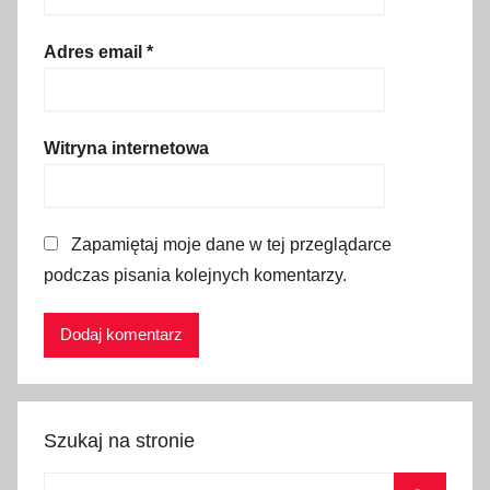
y
,
Adres email
*
d
a
t
Witryna internetowa
y
,
h
Zapamiętaj moje dane w tej przeglądarce
a
podczas pisania kolejnych komentarzy.
r
m
o
n
o
g
Szukaj na stronie
r
a
Szukaj: