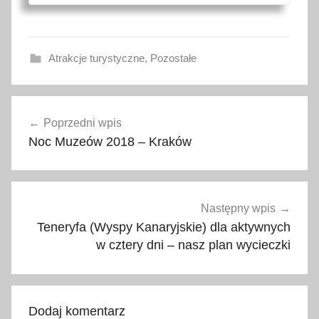
Atrakcje turystyczne
,
Pozostałe
1
Nawigacja
8
Poprzedni wpis
wpisu
m
Noc Muzeów 2018 – Kraków
a
j
,
1
Następny wpis
8
Teneryfa (Wyspy Kanaryjskie) dla aktywnych
m
w cztery dni – nasz plan wycieczki
a
j
a
Dodaj komentarz
,