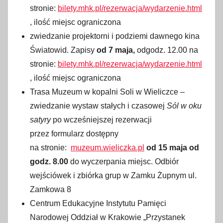
stronie:
bilety.mhk.pl/rezerwacja/wydarzenie.html
, ilość miejsc ograniczona
zwiedzanie projektorni i podziemi dawnego kina
Światowid. Zapisy
od 7 maja,
odgodz. 12.00 na
stronie:
bilety.mhk.pl/rezerwacja/wydarzenie.html
, ilość miejsc ograniczona
Trasa Muzeum w kopalni Soli w Wieliczce –
zwiedzanie wystaw stałych i czasowej
Sól w oku
satyry
po wcześniejszej rezerwacji
przez formularz dostępny
na stronie:
muzeum.wieliczka.pl
od 15 maja od
godz. 8.00
do wyczerpania miejsc. Odbiór
wejściówek i zbiórka grup w Zamku Żupnym ul.
Zamkowa 8
Centrum Edukacyjne Instytutu Pamięci
Narodowej Oddział w Krakowie „Przystanek