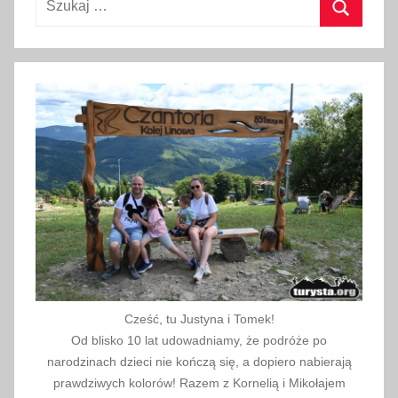
m
,
Szukaj
k
i
e
d
y
z
a
r
e
z
e
r
Cześć, tu Justyna i Tomek!
w
Od blisko 10 lat udowadniamy, że podróże po
o
narodzinach dzieci nie kończą się, a dopiero nabierają
w
prawdziwych kolorów! Razem z Kornelią i Mikołajem