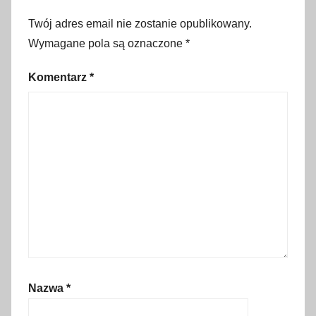
1
Twój adres email nie zostanie opublikowany.
9
Wymagane pola są oznaczone
*
m
a
Komentarz
*
j
a
,
2
0
1
8
,
b
i
l
Nazwa
*
e
t