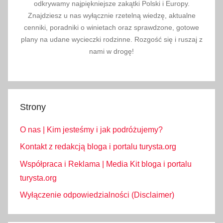
a
odkrywamy najpiękniejsze zakątki Polski i Europy.
ć
Znajdziesz u nas wyłącznie rzetelną wiedzę, aktualne
cenniki, poradniki o winietach oraz sprawdzone, gotowe
,
plany na udane wycieczki rodzinne. Rozgość się i ruszaj z
K
nami w drogę!
r
a
k
ó
w
Strony
,
O nas | Kim jesteśmy i jak podróżujemy?
K
r
Kontakt z redakcją bloga i portalu turysta.org
a
Współpraca i Reklama | Media Kit bloga i portalu
k
turysta.org
o
Wyłączenie odpowiedzialności (Disclaimer)
w
s
k