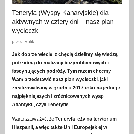
Teneryfa (Wyspy Kanaryjskie) dla
aktywnych w cztery dni – nasz plan
wycieczki
O
przez
Rafik
p
Jak dobrze wiecie z chęcią dzielimy się wiedzą
u
potrzebną do realizacji bezproblemowych i
b
fascynujących podróży. Tym razem chcemy
l
Wam przedstawić nasz plan wycieczki, jaki
i
zrealizowaliśmy w grudniu 2017 roku na jednej z
k
o
najpiękniejszych i zróżnicowanych wysp
w
Atlantyku, czyli Teneryfie.
a
Warto zauważyć, że
Teneryfa leży na terytorium
n
o
Hiszpanii, a więc także Unii Europejskiej w