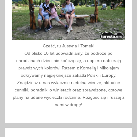
w
y
c
i
e
c
Cześć, tu Justyna i Tomek!
z
Od blisko 10 lat udowadniamy, że podróże po
k
narodzinach dzieci nie kończą się, a dopiero nabierają
i
prawdziwych kolorów! Razem z Kornelią i Mikołajem
,
odkrywamy najpiękniejsze zakątki Polski i Europy.
Znajdziesz u nas wyłącznie rzetelną wiedzę, aktualne
p
cenniki, poradniki o winietach oraz sprawdzone, gotowe
r
plany na udane wycieczki rodzinne. Rozgość się i ruszaj z
o
nami w drogę!
p
o
z
y