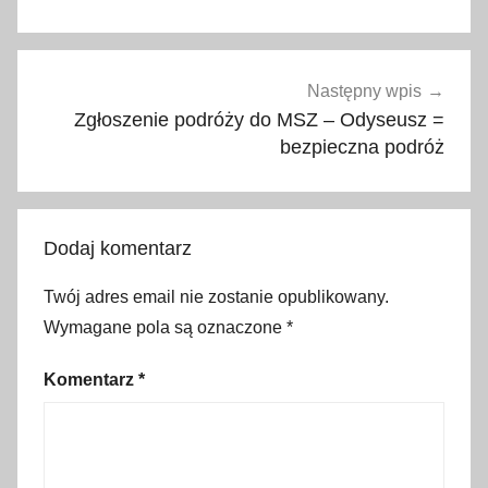
k
a
,
a
Następny wpis
t
Zgłoszenie podróży do MSZ – Odyseusz =
l
bezpieczna podróż
a
n
t
Dodaj komentarz
y
k
Twój adres email nie zostanie opublikowany.
,
Wymagane pola są oznaczone
*
k
a
Komentarz
*
n
a
r
y