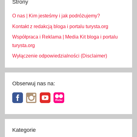
Strony
c
j
O nas | Kim jesteśmy i jak podróżujemy?
a
,
Kontakt z redakcją bloga i portalu turysta.org
t
Współpraca i Reklama | Media Kit bloga i portalu
e
turysta.org
n
Wyłączenie odpowiedzialności (Disclaimer)
e
r
y
f
Obserwuj nas na:
a
,
w
u
l
k
Kategorie
a