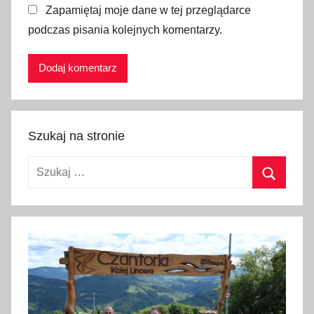
Zapamiętaj moje dane w tej przeglądarce
a
podczas pisania kolejnych komentarzy.
n
a
t
l
a
n
Szukaj na stronie
t
y
Szukaj:
c
k
Szukaj
i
,
p
l
a
n