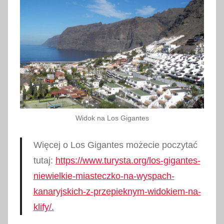
Widok na Los Gigantes
Więcej o Los Gigantes możecie poczytać
tutaj:
https://www.turysta.org/los-gigantes-
niewielkie-miasteczko-na-wyspach-
kanaryjskich-z-przepieknym-widokiem-na-
klify/.