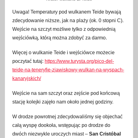
Uwaga! Temperatury pod wulkanem Teide bywają
zdecydowanie niższe, jak na plaży (ok. 0 stopni C).
Wejście na szczyt możliwe tylko z odpowiednią
wejściówką, którą można zdobyć za darmo.
Więcej o wulkanie Teide i wejściówce możecie
poczytać tutaj:
https://www.turysta.org/pico-del-
teide-na-teneryfie-zjawiskowy-wulkan-na-wyspach-
kanaryjskich/
Wejście na sam szczyt oraz zejście pod końcową
stację kolejki zajęło nam około jednej godziny.
W drodze powrotnej zdecydowaliśmy się objechać
całą wyspę dookoła, wstępując po drodze do
dwóch niezwykle uroczych miast –
San Cristóbal