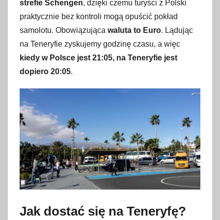
3
strefie Schengen
, dzięki czemu turyści z Polski
0
praktycznie bez kontroli mogą opuścić pokład
m
samolotu. Obowiązująca
waluta to Euro
. Lądując
a
na Teneryfie zyskujemy godzinę czasu, a więc
j
kiedy w Polsce jest 21:05, na Teneryfie jest
a
dopiero 20:05
.
2
0
1
8
Jak dostać się na Teneryfę?