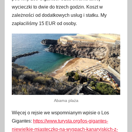
wycieczki to dwie do trzech godzin. Koszt w
zależności od dodatkowych usług i statku. My
zapłaciliśmy 15 EUR od osoby.
Abama plaża
Więcej o rejsie we wspomnianym wpisie o Los
Gigantes:
https://www.turysta.org/los-gigantes-
niewielkie-miasteczko-na-wyspach-kanaryjskich-z-