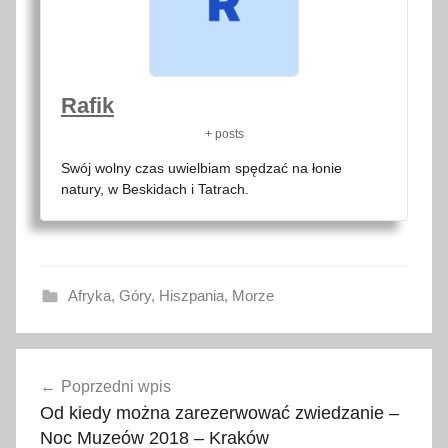
Rafik
+ posts
Swój wolny czas uwielbiam spędzać na łonie
natury, w Beskidach i Tatrach.
Afryka
,
Góry
,
Hiszpania
,
Morze
A
Nawigacja
f
Poprzedni wpis
wpisu
r
Od kiedy można zarezerwować zwiedzanie –
y
Noc Muzeów 2018 – Kraków