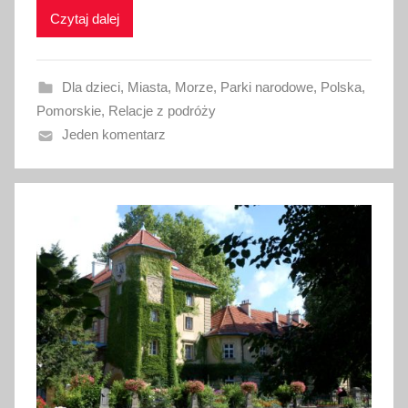
Czytaj dalej
o
w
a
Dla dzieci
,
Miasta
,
Morze
,
Parki narodowe
,
Polska
,
n
Pomorskie
,
Relacje z podróży
o
Jeden komentarz
3
1
p
a
ź
d
z
i
e
r
n
i