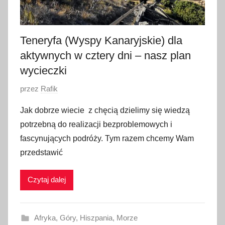
Teneryfa (Wyspy Kanaryjskie) dla
aktywnych w cztery dni – nasz plan
wycieczki
O
przez
Rafik
p
Jak dobrze wiecie z chęcią dzielimy się wiedzą
u
potrzebną do realizacji bezproblemowych i
b
fascynujących podróży. Tym razem chcemy Wam
l
przedstawić
i
k
Czytaj dalej
o
w
a
Afryka
,
Góry
,
Hiszpania
,
Morze
n