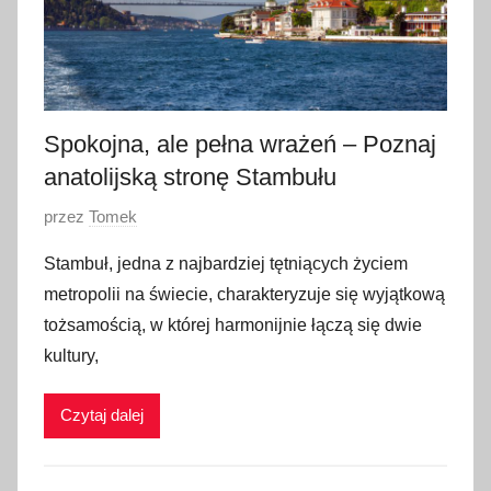
Spokojna, ale pełna wrażeń – Poznaj
anatolijską stronę Stambułu
O
przez
Tomek
p
Stambuł, jedna z najbardziej tętniących życiem
u
metropolii na świecie, charakteryzuje się wyjątkową
b
tożsamością, w której harmonijnie łączą się dwie
l
kultury,
i
k
Czytaj dalej
o
w
a