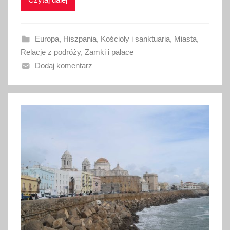
k
o
w
Europa
,
Hiszpania
,
Kościoły i sanktuaria
,
Miasta
,
a
Relacje z podróży
,
Zamki i pałace
n
Dodaj komentarz
o
1
9
l
u
t
e
g
o
2
0
1
8