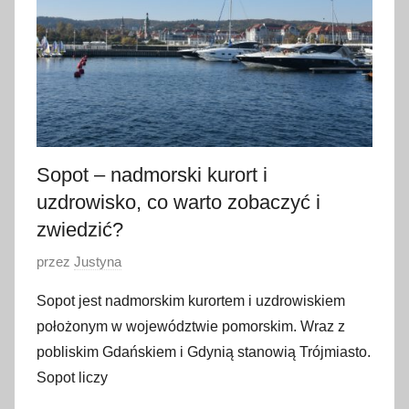
2
0
1
9
Sopot – nadmorski kurort i
uzdrowisko, co warto zobaczyć i
zwiedzić?
O
przez
Justyna
p
Sopot jest nadmorskim kurortem i uzdrowiskiem
u
położonym w województwie pomorskim. Wraz z
b
pobliskim Gdańskiem i Gdynią stanowią Trójmiasto.
l
Sopot liczy
i
k