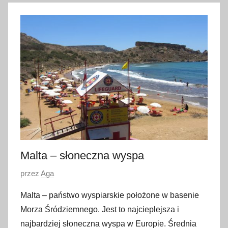
s
i
e
r
p
n
i
a
2
0
1
8
Malta – słoneczna wyspa
O
przez
Aga
p
Malta – państwo wyspiarskie położone w basenie
u
Morza Śródziemnego. Jest to najcieplejsza i
b
najbardziej słoneczna wyspa w Europie. Średnia
l