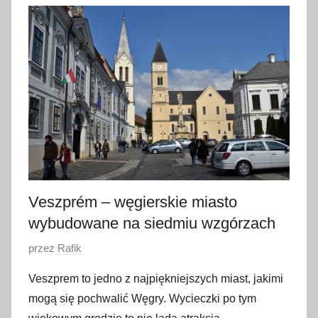
l
i
s
t
o
p
a
d
a
2
0
Veszprém – węgierskie miasto
1
wybudowane na siedmiu wzgórzach
7
O
przez
Rafik
p
Veszprem to jedno z najpiękniejszych miast, jakimi
u
mogą się pochwalić Węgry. Wycieczki po tym
b