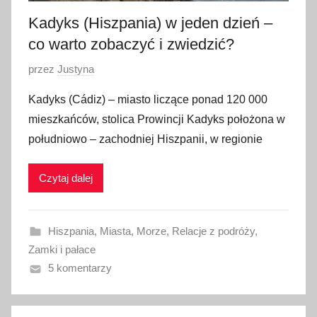
Kadyks (Hiszpania) w jeden dzień –
co warto zobaczyć i zwiedzić?
O
przez
Justyna
p
Kadyks (Cádiz) – miasto liczące ponad 120 000
u
mieszkańców, stolica Prowincji Kadyks położona w
b
południowo – zachodniej Hiszpanii, w regionie
l
i
Czytaj dalej
k
o
w
Hiszpania
,
Miasta
,
Morze
,
Relacje z podróży
,
a
Zamki i pałace
n
5 komentarzy
o
3
0