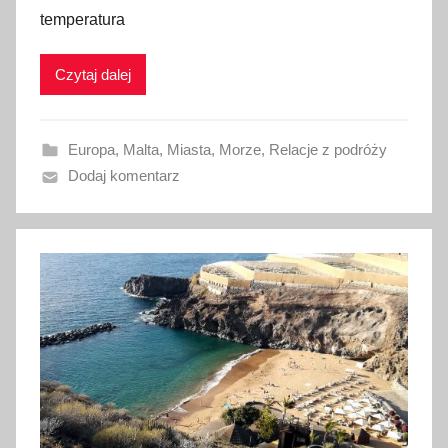
temperatura
i
k
Czytaj dalej
o
w
a
Europa
,
Malta
,
Miasta
,
Morze
,
Relacje z podróży
n
Dodaj komentarz
o
4
l
i
p
c
a
2
0
1
8