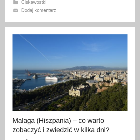
Ciekawostki
n
Dodaj komentarz
o
2
4
l
i
p
c
a
2
0
2
3
Malaga (Hiszpania) – co warto
zobaczyć i zwiedzić w kilka dni?