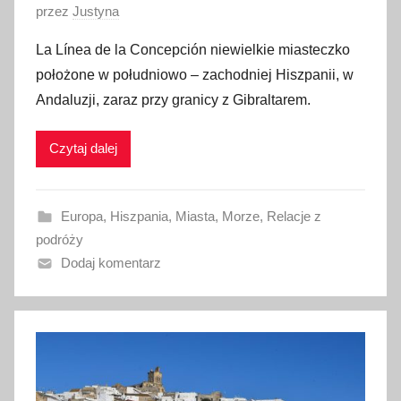
O
przez
Justyna
p
La Línea de la Concepción niewielkie miasteczko
u
położone w południowo – zachodniej Hiszpanii, w
b
Andaluzji, zaraz przy granicy z Gibraltarem.
l
i
Czytaj dalej
k
o
w
Europa
,
Hiszpania
,
Miasta
,
Morze
,
Relacje z
a
podróży
n
Dodaj komentarz
o
2
2
m
a
r