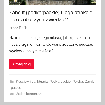
k
a
Łańcut (podkarpackie) i jego atrakcje
2
– co zobaczyć i zwiedzić?
0
O
przez
Rafik
1
p
8
Na terenie tak pięknego miasta, jakim jest Łańcut,
u
nudzić się nie można. Co warto zobaczyć podczas
b
wycieczki po tym mieście?
l
i
Czytaj dalej
k
o
w
Kościoły i sanktuaria
,
Podkarpackie
,
Polska
,
Zamki
a
i pałace
n
Jeden komentarz
o
3