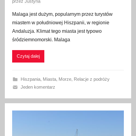
O
przez
Justyna
p
Malaga jest dużym, popularnym przez turystów
u
miastem w południowej Hiszpanii, w regionie
b
Andaluzja. Klimat tego miasta jest typowo
l
śródziemnomorski. Malaga
i
k
Czytaj dalej
o
w
a
Hiszpania
,
Miasta
,
Morze
,
Relacje z podróży
n
Jeden komentarz
o
6
m
a
r
c
a