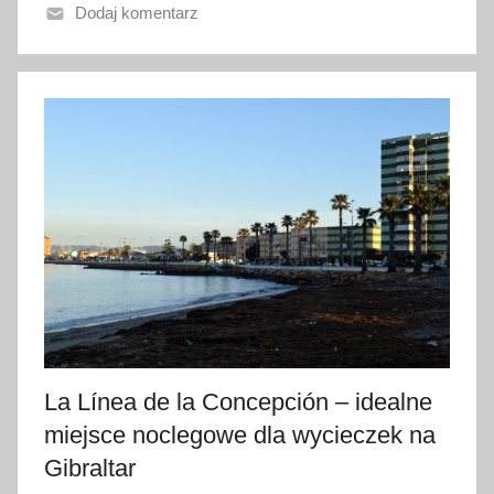
Dodaj komentarz
o
3
0
m
a
j
a
2
0
1
8
La Línea de la Concepción – idealne
miejsce noclegowe dla wycieczek na
Gibraltar