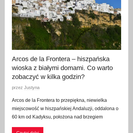
c
a
2
0
1
8
Arcos de la Frontera – hiszpańska
wioska z białymi domami. Co warto
zobaczyć w kilka godzin?
O
przez
Justyna
p
Arcos de la Frontera to przepiękna, niewielka
u
miejscowość w hiszpańskiej Andaluzji, oddalona o
b
60 km od Kadyksu, położona nad brzegiem
l
i
Czytaj dalej