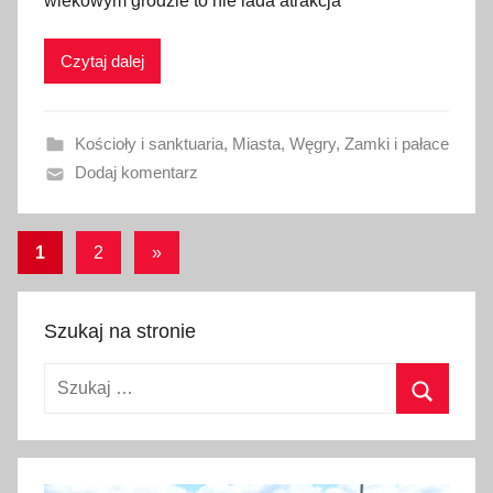
wiekowym grodzie to nie lada atrakcja
l
i
Czytaj dalej
k
o
w
Kościoły i sanktuaria
,
Miasta
,
Węgry
,
Zamki i pałace
a
Dodaj komentarz
n
o
5
Stronicowanie
Następne
1
2
»
w
wpisy
wpisów
r
z
Szukaj na stronie
e
Szukaj:
ś
n
Szukaj
i
a
2