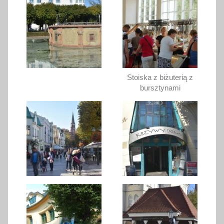
Stoiska z biżuterią z
bursztynami