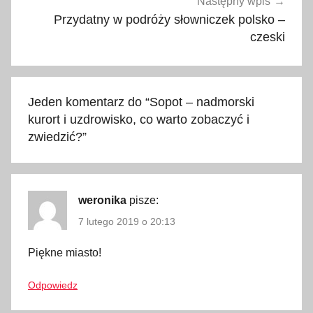
Następny wpis
o
Przydatny w podróży słowniczek polsko –
b
czeski
i
ć
,
Jeden komentarz do “
Sopot – nadmorski
c
kurort i uzdrowisko, co warto zobaczyć i
o
zwiedzić?
”
w
a
r
t
weronika
pisze:
o
7 lutego 2019 o 20:13
z
Piękne miasto!
o
b
Odpowiedz
a
c