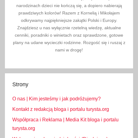
i
narodzinach dzieci nie kończą się, a dopiero nabierają
e
prawdziwych kolorów! Razem z Kornelią i Mikołajem
,
odkrywamy najpiękniejsze zakątki Polski i Europy.
m
Znajdziesz u nas wyłącznie rzetelną wiedzę, aktualne
o
cenniki, poradniki o winietach oraz sprawdzone, gotowe
r
plany na udane wycieczki rodzinne. Rozgość się i ruszaj z
z
nami w drogę!
e
,
M
o
Strony
r
z
O nas | Kim jesteśmy i jak podróżujemy?
e
Kontakt z redakcją bloga i portalu turysta.org
B
Współpraca i Reklama | Media Kit bloga i portalu
a
turysta.org
ł
t