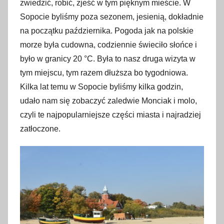
3
zwiedzić, robić, zjeść w tym pięknym mieście. W
1
Sopocie byliśmy poza sezonem, jesienią, dokładnie
p
na początku października. Pogoda jak na polskie
a
morze była cudowna, codziennie świeciło słońce i
ź
było w granicy 20 °C. Była to nasz druga wizyta w
d
tym miejscu, tym razem dłuższa bo tygodniowa.
z
Kilka lat temu w Sopocie byliśmy kilka godzin,
i
udało nam się zobaczyć zaledwie Monciak i molo,
e
czyli te najpopularniejsze części miasta i najradziej
r
zatłoczone.
n
i
k
a
2
0
1
8