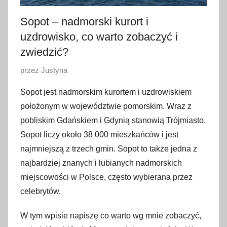
Sopot – nadmorski kurort i
uzdrowisko, co warto zobaczyć i
zwiedzić?
O
przez
Justyna
p
Sopot jest nadmorskim kurortem i uzdrowiskiem
u
położonym w województwie pomorskim. Wraz z
b
pobliskim Gdańskiem i Gdynią stanowią Trójmiasto.
l
Sopot liczy około 38 000 mieszkańców i jest
i
najmniejszą z trzech gmin. Sopot to także jedna z
k
o
najbardziej znanych i lubianych nadmorskich
w
miejscowości w Polsce, często wybierana przez
a
celebrytów.
n
o
W tym wpisie napiszę co warto wg mnie zobaczyć,