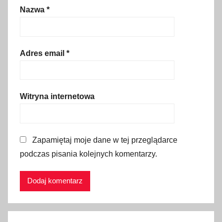
s
Nazwa
*
i
e
ń
Adres email
*
,
k
u
Witryna internetowa
r
o
r
t
Zapamiętaj moje dane w tej przeglądarce
,
podczas pisania kolejnych komentarzy.
m
i
a
s
t