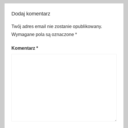
z
y
Dodaj komentarz
ć
Twój adres email nie zostanie opublikowany.
,
Wymagane pola są oznaczone
*
g
d
Komentarz
*
z
i
e
z
j
e
ś
ć
,
J
e