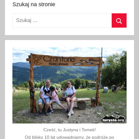
o
Szukaj na stronie
,
Szukaj:
m
o
Szukaj
l
o
,
m
o
l
o
w
s
o
p
o
Cześć, tu Justyna i Tomek!
c
Od blisko 10 lat udowadniamy, że podróże po