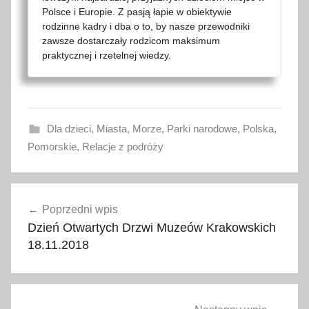
Polsce i Europie. Z pasją łapie w obiektywie
rodzinne kadry i dba o to, by nasze przewodniki
zawsze dostarczały rodzicom maksimum
praktycznej i rzetelnej wiedzy.
Dla dzieci
,
Miasta
,
Morze
,
Parki narodowe
,
Polska
,
Pomorskie
,
Relacje z podróży
c
Nawigacja
o
Poprzedni wpis
wpisu
w
Dzień Otwartych Drzwi Muzeów Krakowskich
a
18.11.2018
r
t
o
r