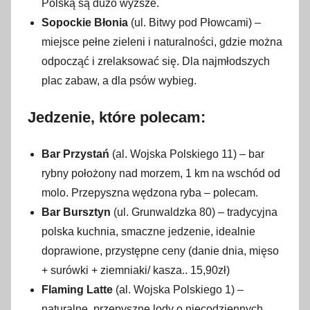
Polską są dużo wyższe.
Sopockie Błonia
(ul. Bitwy pod Płowcami) –
miejsce pełne zieleni i naturalności, gdzie można
odpocząć i zrelaksować się. Dla najmłodszych
plac zabaw, a dla psów wybieg.
Jedzenie, które polecam:
Bar Przystań
(al. Wojska Polskiego 11) – bar
rybny położony nad morzem, 1 km na wschód od
molo. Przepyszna wędzona ryba – polecam.
Bar Bursztyn
(ul. Grunwaldzka 80) – tradycyjna
polska kuchnia, smaczne jedzenie, idealnie
doprawione, przystępne ceny (danie dnia, mięso
+ surówki + ziemniaki/ kasza.. 15,90zł)
Flaming Latte
(al. Wojska Polskiego 1) –
naturalne, przepyszne lody o niecodziennych