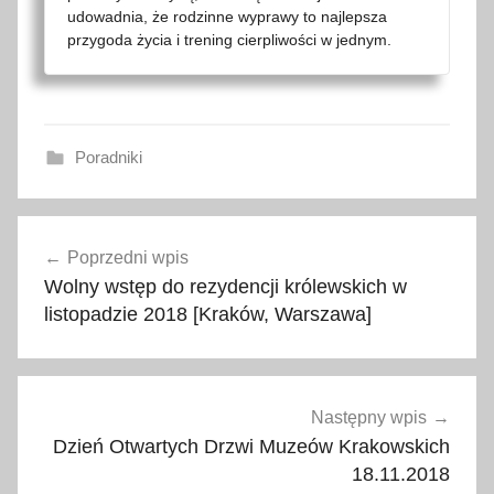
udowadnia, że rodzinne wyprawy to najlepsza
przygoda życia i trening cierpliwości w jednym.
Poradniki
2
Nawigacja
0
Poprzedni wpis
wpisu
1
Wolny wstęp do rezydencji królewskich w
9
listopadzie 2018 [Kraków, Warszawa]
,
2
0
2
Następny wpis
0
Dzień Otwartych Drzwi Muzeów Krakowskich
,
18.11.2018