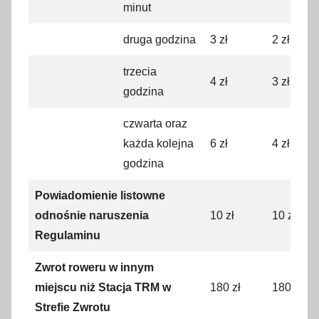
minut
druga godzina
3 zł
2 zł
trzecia
4 zł
3 zł
godzina
czwarta oraz
każda kolejna
6 zł
4 zł
godzina
Powiadomienie listowne
odnośnie naruszenia
10 zł
10 zł
Regulaminu
Zwrot roweru w innym
miejscu niż Stacja TRM w
180 zł
180 zł
Strefie Zwrotu