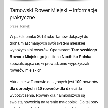
Tarnowski Rower Miejski – informacje
praktyczne
O
przez
Tomek
p
W październiku 2018 roku Tarnów dołączył do
u
grona miast mających swój system miejskiej
b
wypożyczalni rowerów. Operatorem
Tarnowskiego
l
Roweru Miejskiego
jest firma
Nextbike Polska
i
specjalizująca się w prowadzeniu wypożyczalni
k
o
rowerów miejskich.
w
Aktualnie w Tarnowie dostępnych jest
100 rowerów
a
dla dorosłych i 10 rowerów dla dzieci
do
n
o
wypożyczenia. Rowery dla najmłodszych są
2
swoistą nowością na terenie małopolski. Do tej pory
5