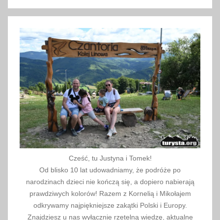
Szukaj
t
b
i
k
e
,
o
k
a
z
j
a
Cześć, tu Justyna i Tomek!
,
Od blisko 10 lat udowadniamy, że podróże po
r
narodzinach dzieci nie kończą się, a dopiero nabierają
o
prawdziwych kolorów! Razem z Kornelią i Mikołajem
w
odkrywamy najpiękniejsze zakątki Polski i Europy.
e
Znajdziesz u nas wyłącznie rzetelną wiedzę, aktualne