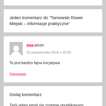
d
a
r
Jeden komentarz do “
Tarnowski Rower
m
Miejski – informacje praktyczne
”
o
w
y
p
ewa
pisze:
r
25 października 2018 o 20:00
z
To jest bardzo fajna inicjatywa
e
j
Odpowiedz
a
z
d
,
Dodaj komentarz
i
Twój adres email nie zostanie opublikowany.