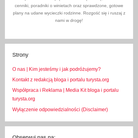
r
cenniki, poradniki o winietach oraz sprawdzone, gotowe
,
plany na udane wycieczki rodzinne. Rozgość się i ruszaj z
T
nami w drogę!
a
r
n
ó
Strony
w
,
O nas | Kim jesteśmy i jak podróżujemy?
T
Kontakt z redakcją bloga i portalu turysta.org
a
Współpraca i Reklama | Media Kit bloga i portalu
r
n
turysta.org
o
Wyłączenie odpowiedzialności (Disclaimer)
w
s
k
Obserwuj nas na: