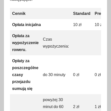
Cennik
Standard
Premiu
Opłata inicjalna
10 zł
10 zł
Opłata za
Czas
wypożyczenie
wypożyczenia:
roweru.
Opłaty za
poszczególne
czasy
do 30 minuty
0 zł
0 zł
przejazdu
sumują się
powyżej 30
minut do 60
2 zł
1 zł