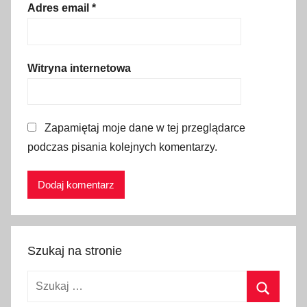
Adres email
*
p
a
,
M
Witryna internetowa
a
ł
o
Zapamiętaj moje dane w tej przeglądarce
p
podczas pisania kolejnych komentarzy.
o
l
s
k
a
,
Szukaj na stronie
N
Szukaj:
e
x