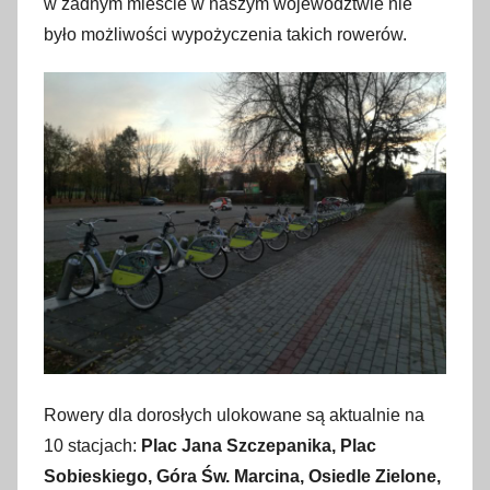
w żadnym mieście w naszym województwie nie
p
było możliwości wypożyczenia takich rowerów.
a
ź
d
z
i
e
r
n
i
k
a
2
0
Rowery dla dorosłych ulokowane są aktualnie na
1
10 stacjach:
Plac Jana Szczepanika, Plac
8
Sobieskiego, Góra Św. Marcina, Osiedle Zielone,