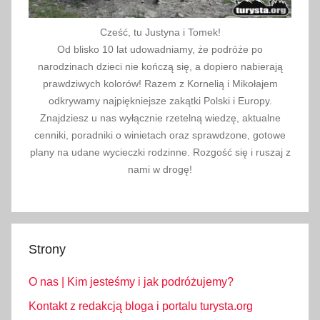
u
Cześć, tu Justyna i Tomek!
n
Od blisko 10 lat udowadniamy, że podróże po
n
narodzinach dzieci nie kończą się, a dopiero nabierają
e
prawdziwych kolorów! Razem z Kornelią i Mikołajem
l
odkrywamy najpiękniejsze zakątki Polski i Europy.
d
Znajdziesz u nas wyłącznie rzetelną wiedzę, aktualne
u
cenniki, poradniki o winietach oraz sprawdzone, gotowe
F
plany na udane wycieczki rodzinne. Rozgość się i ruszaj z
r
nami w drogę!
é
j
u
s
Strony
,
W
O nas | Kim jesteśmy i jak podróżujemy?
ł
Kontakt z redakcją bloga i portalu turysta.org
o