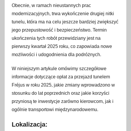
c
Obecnie, w ramach nieustannych prac
z
modernizacyjnych, trwa wykończenie drugiej nitki
n
tunelu, która ma na celu jeszcze bardziej zwiększyć
i
jego przepustowość i bezpieczeństwo. Termin
a
ukończenia tych robót przewidziany jest na
2
pierwszy kwartał 2025 roku, co zapowiada nowe
0
możliwości i udogodnienia dla podróżnych.
2
5
W niniejszym artykule omówimy szczegółowe
informacje dotyczące opłat za przejazd tunelem
Fréjus w roku 2025, jakie zmiany wprowadzono w
stosunku do lat poprzednich oraz jakie korzyści
przyniosą te inwestycje zarówno kierowcom, jak i
ogólnie transportowi międzynarodowemu.
Lokalizacja: