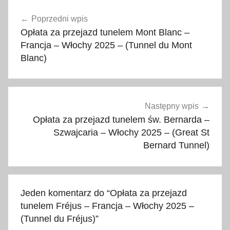
Nawigacja
0
Poprzedni wpis
wpisu
2
Opłata za przejazd tunelem Mont Blanc –
5
Francja – Włochy 2025 – (Tunnel du Mont
,
Blanc)
c
e
n
n
Następny wpis
i
Opłata za przejazd tunelem św. Bernarda –
Szwajcaria – Włochy 2025 – (Great St
k
Bernard Tunnel)
,
f
r
a
Jeden komentarz do “
Opłata za przejazd
n
tunelem Fréjus – Francja – Włochy 2025 –
c
(Tunnel du Fréjus)
”
j