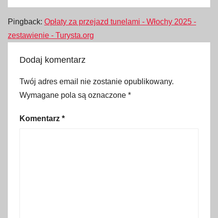
a
,
Pingback:
Opłaty za przejazd tunelami - Włochy 2025 -
o
zestawienie - Turysta.org
p
ł
Dodaj komentarz
a
Twój adres email nie zostanie opublikowany.
t
Wymagane pola są oznaczone
*
a
d
Komentarz
*
r
o
g
o
w
a
,
o