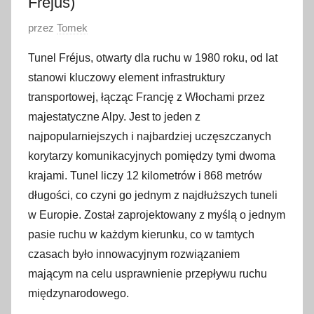
Fréjus)
O
przez
Tomek
p
Tunel Fréjus, otwarty dla ruchu w 1980 roku, od lat
u
stanowi kluczowy element infrastruktury
b
transportowej, łącząc Francję z Włochami przez
l
majestatyczne Alpy. Jest to jeden z
i
najpopularniejszych i najbardziej uczęszczanych
k
o
korytarzy komunikacyjnych pomiędzy tymi dwoma
w
krajami. Tunel liczy 12 kilometrów i 868 metrów
a
długości, co czyni go jednym z najdłuższych tuneli
n
w Europie. Został zaprojektowany z myślą o jednym
o
pasie ruchu w każdym kierunku, co w tamtych
5
czasach było innowacyjnym rozwiązaniem
s
mającym na celu usprawnienie przepływu ruchu
t
międzynarodowego.
y