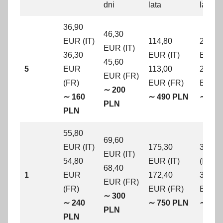
dni
lata
lata
36,90
46,30
EUR (IT)
114,80
208,5
EUR (IT)
36,30
EUR (IT)
EUR (
45,60
5
EUR
113,00
205,0
EUR (FR)
(FR)
EUR (FR)
EUR (
∼ 200
∼ 160
∼ 490 PLN
∼ 890
PLN
PLN
55,80
69,60
EUR (IT)
175,30
320 
EUR (IT)
54,80
EUR (IT)
(IT)
68,40
1
EUR
172,40
314,8
EUR (FR)
(FR)
EUR (FR)
EUR (
∼ 300
∼ 240
∼ 750 PLN
∼137
PLN
PLN