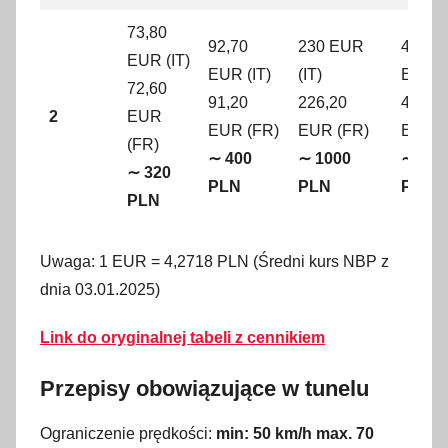
73,80
92,70
230 EUR
417,3
EUR (IT)
EUR (IT)
(IT)
EUR (
72,60
91,20
226,20
410,4
2
EUR
EUR (FR)
EUR (FR)
EUR (
(FR)
∼ 400
∼ 1000
∼ 178
∼ 320
PLN
PLN
PLN
PLN
Uwaga: 1 EUR = 4,2718 PLN (Średni kurs NBP z
dnia 03.01.2025)
Link do oryginalnej tabeli z cennikiem
Przepisy obowiązujące w tunelu
Ograniczenie prędkości:
min: 50 km/h max. 70