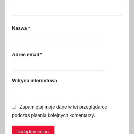
p
ł
a
t
Nazwa
*
a
z
a
Adres email
*
p
r
z
Witryna internetowa
e
j
a
z
Zapamiętaj moje dane w tej przeglądarce
d
podczas pisania kolejnych komentarzy.
,
t