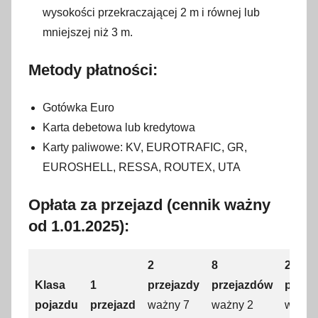
wysokości przekraczającej 2 m i równej lub
mniejszej niż 3 m.
Metody płatności:
Gotówka Euro
Karta debetowa lub kredytowa
Karty paliwowe: KV, EUROTRAFIC, GR,
EUROSHELL, RESSA, ROUTEX, UTA
Opłata za przejazd (cennik ważny
od 1.01.2025):
2
8
20
Klasa
1
przejazdy
przejazdów
przej
pojazdu
przejazd
ważny 7
ważny 2
ważny