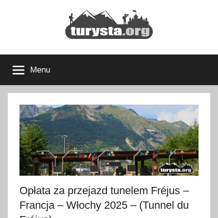
Przejdź
do
treści
Turysta.org
Rodzinny
blog
Menu
podróżniczy
i
portal
turystyczny
Opłata za przejazd tunelem Fréjus –
Francja – Włochy 2025 – (Tunnel du