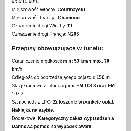
6°55′15,60″E
Miejscowość Włochy:
Courmayeur
Miejscowość Francja:
Chamonix
Oznaczenie drogi Włochy:
T1
Oznaczenie drogi Francja:
N205
Przepisy obowiązujące w tunelu:
Ograniczenie prędkości:
min: 50 km/h max. 70
km/h
Odległość do poprzedzającego pojazdu:
150 m
Stacje radiowe z informacjami:
FM 103.3 oraz FM
107.7
Samochody z LPG:
Zgłoszenie w punkcie opłat.
Naklejka na szybie.
Dodatkowe:
Kategoryczny zakaz wyprzedzania
Darmowa pomoc na wypadek awarii