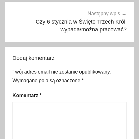
n
n
Następny wpis
i
Czy 6 stycznia w Święto Trzech Króli
wypada/można pracować?
k
,
f
r
Dodaj komentarz
a
n
Twój adres email nie zostanie opublikowany.
c
Wymagane pola są oznaczone
*
j
a
Komentarz
*
,
o
p
ł
a