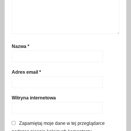
t
y
c
e
n
n
Nazwa
*
i
k
,
S
Adres email
*
z
w
a
Witryna internetowa
j
c
a
Zapamiętaj moje dane w tej przeglądarce
r