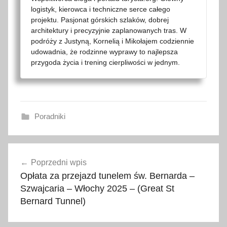
logistyk, kierowca i techniczne serce całego
projektu. Pasjonat górskich szlaków, dobrej
architektury i precyzyjnie zaplanowanych tras. W
podróży z Justyną, Kornelią i Mikołajem codziennie
udowadnia, że rodzinne wyprawy to najlepsza
przygoda życia i trening cierpliwości w jednym.
Poradniki
2
Nawigacja
0
Poprzedni wpis
wpisu
2
Opłata za przejazd tunelem św. Bernarda –
5
Szwajcaria – Włochy 2025 – (Great St
,
Bernard Tunnel)
c
e