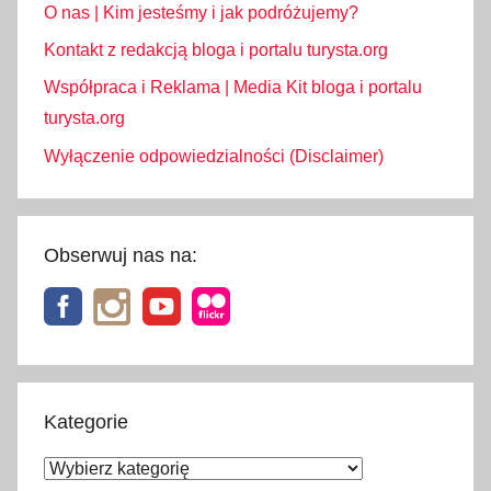
O nas | Kim jesteśmy i jak podróżujemy?
u
s
Kontakt z redakcją bloga i portalu turysta.org
,
Współpraca i Reklama | Media Kit bloga i portalu
T
turysta.org
u
Wyłączenie odpowiedzialności (Disclaimer)
n
e
l
G
Obserwuj nas na:
r
e
a
t
S
t
Kategorie
B
Kategorie
e