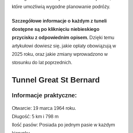
t
które umożliwią wygodne planowanie podróży.
y
c
Szczegółowe informacje o każdym z tuneli
z
dostępne są po kliknięciu niebieskiego
n
przycisku z odpowiednim opisem.
Dzięki temu
i
artykułowi dowiesz się, jakie opłaty obowiązują w
a
2025 roku, oraz jakie zmiany wprowadzono w
2
stosunku do lat poprzednich.
0
2
Tunnel Great St Bernard
5
Informacje praktyczne:
Otwarcie: 19 marca 1964 roku.
Długość: 5 km i 798 m
Ilość pasów: Posiada po jednym pasie w każdym