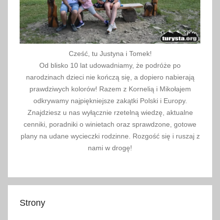
n
t
B
l
Cześć, tu Justyna i Tomek!
a
Od blisko 10 lat udowadniamy, że podróże po
n
narodzinach dzieci nie kończą się, a dopiero nabierają
c
prawdziwych kolorów! Razem z Kornelią i Mikołajem
,
odkrywamy najpiękniejsze zakątki Polski i Europy.
Znajdziesz u nas wyłącznie rzetelną wiedzę, aktualne
T
cenniki, poradniki o winietach oraz sprawdzone, gotowe
u
plany na udane wycieczki rodzinne. Rozgość się i ruszaj z
n
nami w drogę!
e
l
F
r
Strony
é
j