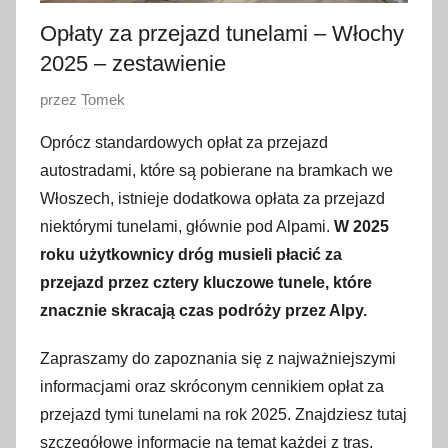
Opłaty za przejazd tunelami – Włochy
2025 – zestawienie
O
przez
Tomek
p
Oprócz standardowych opłat za przejazd
u
autostradami, które są pobierane na bramkach we
b
Włoszech, istnieje dodatkowa opłata za przejazd
l
niektórymi tunelami, głównie pod Alpami.
W 2025
i
roku użytkownicy dróg musieli płacić za
k
o
przejazd przez cztery kluczowe tunele, które
w
znacznie skracają czas podróży przez Alpy.
a
Zapraszamy do zapoznania się z najważniejszymi
n
o
informacjami oraz skróconym cennikiem opłat za
5
przejazd tymi tunelami na rok 2025. Znajdziesz tutaj
s
szczegółowe informacje na temat każdej z tras,