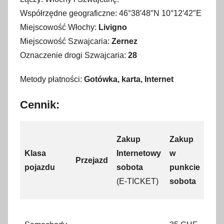
Współrzędne geograficzne: 46°38′48″N 10°12′42″E
Miejscowość Włochy:
Livigno
Miejscowość Szwajcaria:
Zernez
Oznaczenie drogi Szwajcaria:
28
Metody płatności:
Gotówka, karta,
Internet
Cennik:
Zak
Zakup
Zakup
Int
Klasa
Internetowy
w
Przejazd
nied
pojazdu
sobota
punkcie
piąt
(E-TICKET)
sobota
(E-