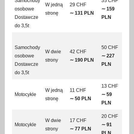
Samochody
35 CHF
W jedną
29 CHF
20 
osobowe
∼ 159
stronę
∼ 131 PLN
∼ 9
Dostawcze
PLN
do 3,5t
Samochody
50 CHF
W dwie
42 CHF
35 
osobowe
∼ 227
strony
∼ 190 PLN
∼ 1
Dostawcze
PLN
do 3,5t
13 CHF
W jedną
11 CHF
11 
Motocykle
∼ 59
stronę
∼ 50 PLN
∼ 5
PLN
20 CHF
W dwie
17 CHF
17 
Motocykle
∼ 91
strony
∼ 77 PLN
∼ 7
PLN