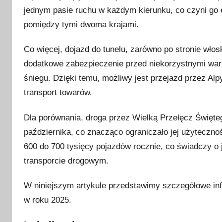
jednym pasie ruchu w każdym kierunku, co czyni g
l
i
pomiędzy tymi dwoma krajami.
k
Co więcej, dojazd do tunelu, zarówno po stronie włosk
o
w
dodatkowe zabezpieczenie przed niekorzystnymi war
a
śniegu. Dzięki temu, możliwy jest przejazd przez Alp
n
transport towarów.
o
5
Dla porównania, droga przez Wielką Przełęcz Święte
s
października, co znacząco ograniczało jej użyteczn
t
600 do 700 tysięcy pojazdów rocznie, co świadczy o
y
transporcie drogowym.
c
z
W niniejszym artykule przedstawimy szczegółowe inf
n
w roku 2025.
i
a