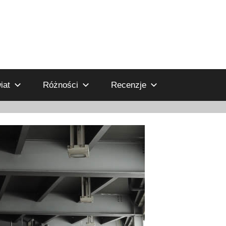
iat
Różności
Recenzje