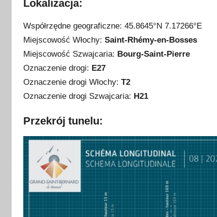
Lokalizacja:
2
0
Współrzędne geograficzne: 45.8645°N 7.17266°E
2
Miejscowość Włochy:
Saint-Rhémy-en-Bosses
5
Miejscowość Szwajcaria:
Bourg-Saint-Pierre
Oznaczenie drogi:
E27
Oznaczenie drogi Włochy:
T2
Oznaczenie drogi Szwajcaria:
H21
Przekrój tunelu: