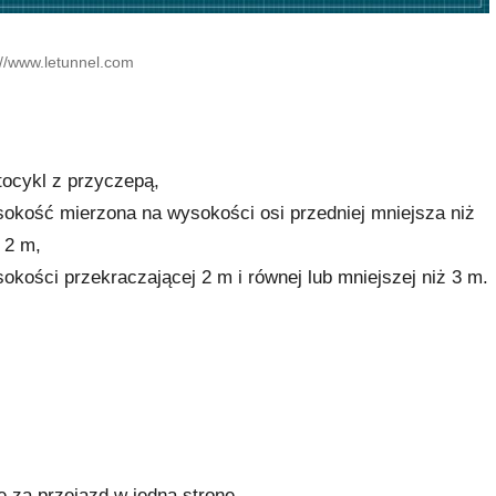
://www.letunnel.com
ocykl z przyczepą,
ysokość mierzona na wysokości osi przedniej mniejsza niż
 2 m,
sokości przekraczającej 2 m i równej lub mniejszej niż 3 m.
e za przejazd w jedną stronę.