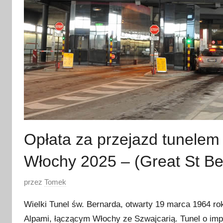
Opłata za przejazd tunelem
Włochy 2025 – (Great St Be
O
przez
Tomek
p
Wielki Tunel św. Bernarda, otwarty 19 marca 1964 r
u
Alpami, łączącym Włochy ze Szwajcarią. Tunel o impo
b