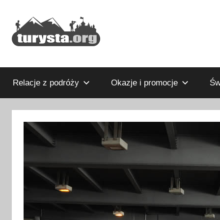
Przejdź
do
treści
Rodzinny
Turysta.org
blog
podróżniczy
Relacje z podróży
Okazje i promocje
Św
i
portal
turystyczny